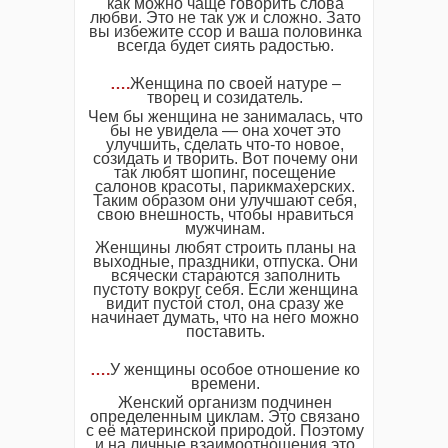
как можно чаще говорить слова
любви. Это не так уж и сложно. Зато
вы избежите ссор и ваша половинка
всегда будет сиять радостью.
….
Женщина по своей натуре –
творец и созидатель.
Чем бы женщина не занималась, что
бы не увидела — она хочет это
улучшить, сделать что-то новое,
созидать и творить. Вот почему они
так любят шопинг, посещение
салонов красоты, парикмахерских.
Таким образом они улучшают себя,
свою внешность, чтобы нравиться
мужчинам.
Женщины любят строить планы на
выходные, праздники, отпуска. Они
всячески стараются заполнить
пустоту вокруг себя. Если женщина
видит пустой стол, она сразу же
начинает думать, что на него можно
поставить.
….
У женщины особое отношение ко
времени.
Женский организм подчинен
определенным циклам. Это связано
с её материнской природой. Поэтому
и на личные взаимоотношения это