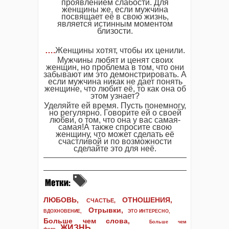
проявлением слабости. Для
женщины же, если мужчина
посвящает её в свою жизнь,
является истинным моментом
близости.
….
Женщины хотят, чтобы их ценили.
Мужчины любят и ценят своих
женщин, но проблема в том, что они
забывают им это демонстрировать. А
если мужчина никак не дает понять
женщине, что любит её, то как она об
этом узнает?
Уделяйте ей время. Пусть понемногу,
но регулярно. Говорите ей о своей
любви, о том, что она у вас самая-
самая!А также спросите свою
женщину, что может сделать её
счастливой и по возможности
сделайте это для неё.
ЛЮБОВЬ,
ОТНОШЕНИЯ,
СЧАСТЬЕ,
Отрывки
,
ВДОХНОВЕНИЕ
,
ЭТО ИНТЕРЕСНО
,
Больше чем слова,
Больше чем
ЖИЗНЬ
.