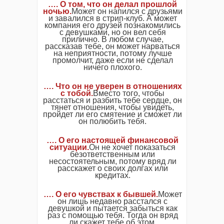
…. О том, что он делал прошлой
ночью.
Может он напился с друзьями
и завалился в стрип-клуб. А может
компания его друзей познакомились
с девушками, но он вел себя
прилично. В любом случае,
рассказав тебе, он может нарваться
на неприятности, потому лучше
промолчит, даже если не сделал
ничего плохого.
…. Что он не уверен в отношениях
с тобой.
Вместо того, чтобы
расстаться и разбить тебе сердце, он
тянет отношения, чтобы увидеть,
пройдет ли его смятение и сможет ли
он полюбить тебя.
…. О его настоящей финансовой
ситуации.
Он не хочет показаться
безответственным или
несостоятельным, потому вряд ли
расскажет о своих долгах или
кредитах.
…. О его чувствах к бывшей.
Может
он лишь недавно расстался с
девушкой и пытается забыться как
раз с помощью тебя. Тогда он вряд
ли скажет тебе об этом.