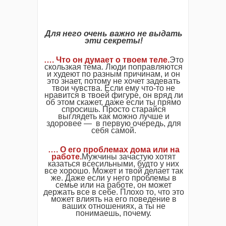
Для него очень важно не выдать
эти секреты!
…. Что он думает о твоем теле.
Это
скользкая тема. Люди поправляются
и худеют по разным причинам, и он
это знает, потому не хочет задевать
твои чувства. Если ему что-то не
нравится в твоей фигуре, он вряд ли
об этом скажет, даже если ты прямо
спросишь. Просто старайся
выглядеть как можно лучше и
здоровее — в первую очередь, для
себя самой.
…. О его проблемах дома или на
работе.
Мужчины зачастую хотят
казаться всесильными, будто у них
все хорошо. Может и твой делает так
же. Даже если у него проблемы в
семье или на работе, он может
держать все в себе. Плохо то, что это
может влиять на его поведение в
ваших отношениях, а ты не
понимаешь, почему.