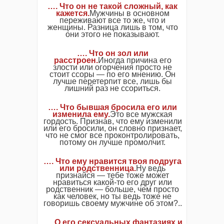
…. Что он не такой сложный, как
кажется.
Мужчины в основном
переживают все то же, что и
женщины. Разница лишь в том, что
они этого не показывают.
…. Что он зол или
расстроен.
Иногда причина его
злости или огорчения просто не
стоит ссоры — по его мнению. Он
лучше перетерпит все, лишь бы
лишний раз не ссориться.
…. Что бывшая бросила его или
изменила ему.
Это все мужская
гордость. Признав, что ему изменили
или его бросили, он словно признает,
что не смог все проконтролировать,
потому он лучше промолчит.
…. Что ему нравится твоя подруга
или родственница.
Ну ведь
признайся — тебе тоже может
нравиться какой-то его друг или
родственник — больше, чем просто
как человек, но ты ведь тоже не
говоришь своему мужчине об этом?..
…. О его cекcуальных фантазиях и