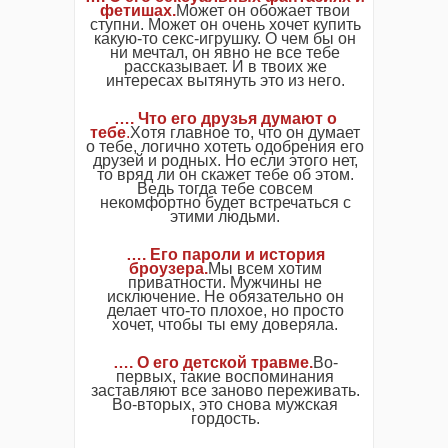
фетишах.
Может он обожает твои
ступни. Может он очень хочет купить
какую-то cекc-игрушку. О чем бы он
ни мечтал, он явно не все тебе
рассказывает. И в твоих же
интересах вытянуть это из него.
…. Что его друзья думают о
тебе
.
Хотя главное то, что он думает
о тебе, логично хотеть одобрения его
друзей и родных. Но если этого нет,
то вряд ли он скажет тебе об этом.
Ведь тогда тебе совсем
некомфортно будет встречаться с
этими людьми.
…. Его пароли и история
броузера.
Мы всем хотим
приватности. Мужчины не
исключение. Не обязательно он
делает что-то плохое, но просто
хочет, чтобы ты ему доверяла.
…. О его детской травме.
Во-
первых, такие воспоминания
заставляют все заново переживать.
Во-вторых, это снова мужская
гордость.