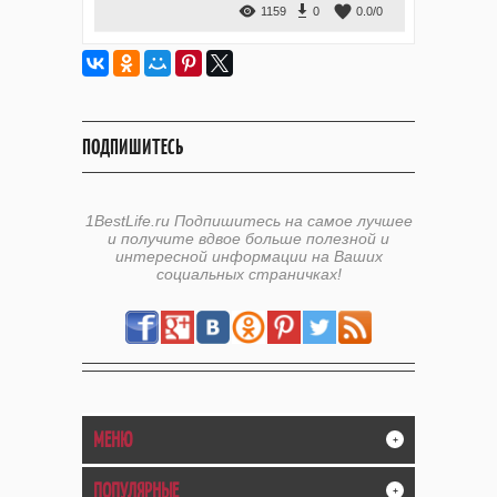
1159
0
0.0
/
0
ПОДПИШИТЕСЬ
1BestLife.ru Подпишитесь на самое лучшее
и получите вдвое больше полезной и
интересной информации на Ваших
социальных страничках!
МЕНЮ
+
ПОПУЛЯРНЫЕ
+