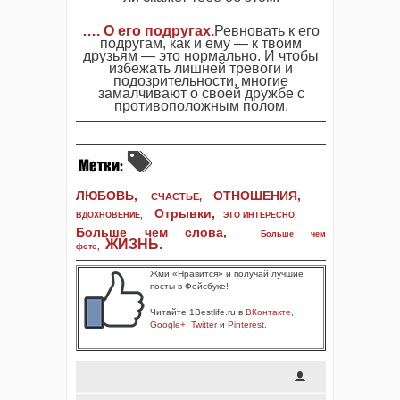
…. О его подругах.
Ревновать к его
подругам, как и ему — к твоим
друзьям — это нормально. И чтобы
избежать лишней тревоги и
подозрительности, многие
замалчивают о своей дружбе с
противоположным полом.
ЛЮБОВЬ,
ОТНОШЕНИЯ,
СЧАСТЬЕ,
Отрывки
,
ВДОХНОВЕНИЕ
,
ЭТО ИНТЕРЕСНО
,
Больше чем слова,
Больше чем
ЖИЗНЬ
.
фото
,
Жми «Нравится» и получай лучшие
посты в Фейсбуке!
Читайте 1Bestlife.ru в
ВКонтакте
,
Google+
,
Twitter
и
Pinterest
.