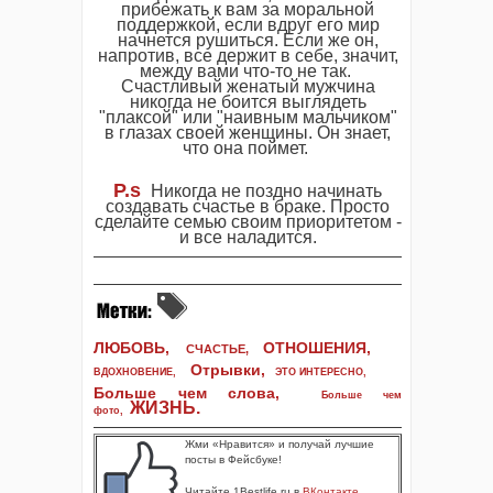
прибежать к вам за моральной
поддержкой, если вдруг его мир
начнется рушиться. Если же он,
напротив, все держит в себе, значит,
между вами что-то не так.
Счастливый женатый мужчина
никогда не боится выглядеть
"плаксой" или "наивным мальчиком"
в глазах своей женщины. Он знает,
что она поймет.
P.s
Никогда не поздно начинать
создавать счастье в браке. Просто
сделайте семью своим приоритетом -
и все наладится.
ЛЮБОВЬ,
ОТНОШЕНИЯ,
СЧАСТЬЕ,
Отрывки
,
ВДОХНОВЕНИЕ
,
ЭТО ИНТЕРЕСНО
,
Больше чем слова,
Больше чем
ЖИЗНЬ
.
фото
,
Жми «Нравится» и получай лучшие
посты в Фейсбуке!
Читайте 1Bestlife.ru в
ВКонтакте
,