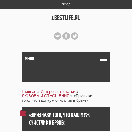
ВХОД
1BESTLIFE.RU
МЕНЮ
Главная
»
Интересные статьи
»
ЛЮБОВЬ И ОТНОШЕНИЯ
» «Признаки
того, что ваш муж счистлив в брвке»
«ПРИЗНАКИ ТОГО, ЧТО ВАШ МУЖ
СЧИСТЛИВ В БРВКЕ»