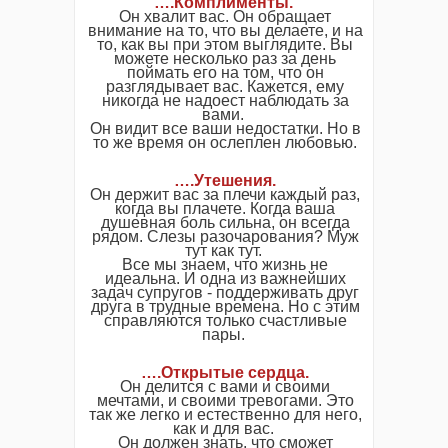
….Комплименты.
Он хвалит вас. Он обращает
внимание на то, что вы делаете, и на
то, как вы при этом выглядите. Вы
можете несколько раз за день
поймать его на том, что он
разглядывает вас. Кажется, ему
никогда не надоест наблюдать за
вами.
Он видит все ваши недостатки. Но в
то же время он ослеплен любовью.
….Утешения.
Он держит вас за плечи каждый раз,
когда вы плачете. Когда ваша
душевная боль сильна, он всегда
рядом. Слезы разочарования? Муж
тут как тут.
Все мы знаем, что жизнь не
идеальна. И одна из важнейших
задач супругов - поддерживать друг
друга в трудные времена. Но с этим
справляются только счастливые
пары.
….Открытые сердца.
Он делится с вами и своими
мечтами, и своими тревогами. Это
так же легко и естественно для него,
как и для вас.
Он должен знать, что сможет