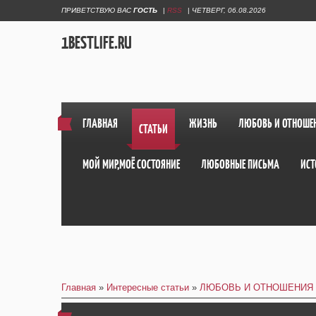
ПРИВЕТСТВУЮ ВАС
ГОСТЬ
|
RSS
|
ЧЕТВЕРГ, 06.08.2026
1BESTLIFE.RU
ГЛАВНАЯ
ЖИЗНЬ
ЛЮБОВЬ И ОТНОШЕ
СТАТЬИ
МОЙ МИР,МОЁ СОСТОЯНИЕ
ЛЮБОВНЫЕ ПИСЬМА
ИСТ
Главная
»
Интересные статьи
»
ЛЮБОВЬ И ОТНОШЕНИЯ