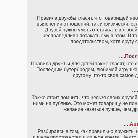
…
Правила дружбы гласят, что товарищей нео
выяснении отношений, так и физически, ес
Друзей нужно уметь отстаивать в любой
несправедливо потакать ему в этом. В та
предательством, хотя другу с
….Посл
Правила дружбы для детей также гласят, что 
Последним бутербродом, любимой игрушкой 
другому что-то свое самое д
….
Также стоит помнить, что нельзя своих друзе
ними на публике. Это может товарищу не пон
желание казаться лучше, чем др
….Ав
Разбираясь в том, как правильно дружить, 
личное пространство и личное время. Не сто