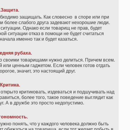
.Защита.
бходимо защищать. Как словесно в споре или при
ли более слабого друга задевают нехорошие люди.
 ситуации. Однако если товарищ не прав, будет
кой ситуации отказ в помощи не будет считаться
начала именно так и будет казаться.
едняя рубаха.
со своими товарищами нужно делиться. Причем всем.
или ценным гаджетом. Если человек готов отдать
орогое, значит, это настоящий друг.
Критика.
й открыто критиковать, издеваться и подшучивать над
равиться, более того, такое поведение выглядит как
уг. А в дружбе это просто недопустимо.
тономность.
нужно понять, что у каждого человека должно быть
ит обижаться на товарища, если тот желает побыть в