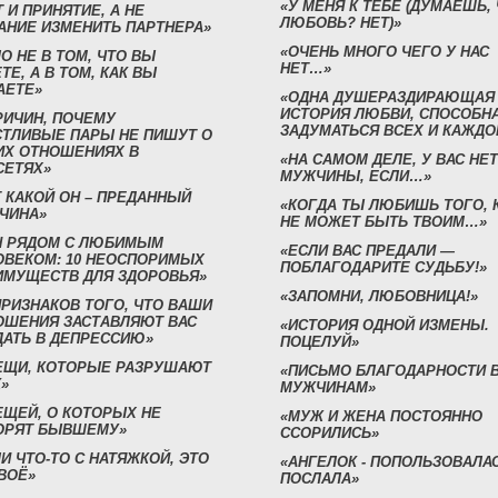
«У МЕНЯ К ТЕБЕ (ДУМАЕШЬ,
 И ПРИНЯТИЕ, А НЕ
ЛЮБОВЬ? НЕТ)»
АНИЕ ИЗМЕНИТЬ ПАРТНЕРА»
«ОЧЕНЬ МНОГО ЧЕГО У НАС
О НЕ В ТОМ, ЧТО ВЫ
НЕТ…»
ТЕ, А В ТОМ, КАК ВЫ
АЕТЕ»
«ОДНА ДУШЕРАЗДИРАЮЩАЯ
ИСТОРИЯ ЛЮБВИ, СПОСОБН
РИЧИН, ПОЧЕМУ
ЗАДУМАТЬСЯ ВСЕХ И КАЖДО
СТЛИВЫЕ ПАРЫ НЕ ПИШУТ О
ИХ ОТНОШЕНИЯХ В
«НА САМОМ ДЕЛЕ, У ВАС НЕТ
СЕТЯХ»
МУЖЧИНЫ, ЕСЛИ…»
 КАКОЙ ОН – ПРЕДАННЫЙ
«КОГДА ТЫ ЛЮБИШЬ ТОГО, 
ЧИНА»
НЕ МОЖЕТ БЫТЬ ТВОИМ…»
Н РЯДОМ С ЛЮБИМЫМ
«ЕСЛИ ВАС ПРЕДАЛИ —
ОВЕКОМ: 10 НЕОСПОРИМЫХ
ПОБЛАГОДАРИТЕ СУДЬБУ!»
ИМУЩЕСТВ ДЛЯ ЗДОРОВЬЯ»
«ЗАПОМНИ, ЛЮБОВНИЦА!»
ПРИЗНАКОВ ТОГО, ЧТО ВАШИ
ОШЕНИЯ ЗАСТАВЛЯЮТ ВАС
«ИСТОРИЯ ОДНОЙ ИЗМЕНЫ.
ДАТЬ В ДЕПРЕССИЮ»
ПОЦЕЛУЙ»
ВЕЩИ, КОТОРЫЕ РАЗРУШАЮТ
«ПИСЬМО БЛАГОДАРНОСТИ 
»
МУЖЧИНАМ»
ЕЩЕЙ, О КОТОРЫХ НЕ
«МУЖ И ЖЕНА ПОСТОЯННО
ОРЯТ БЫВШЕМУ»
ССОРИЛИСЬ»
И ЧТО-ТО С НАТЯЖКОЙ, ЭТО
«АНГЕЛОК - ПОПОЛЬЗОВАЛА
ВОЁ»
ПОСЛАЛА»