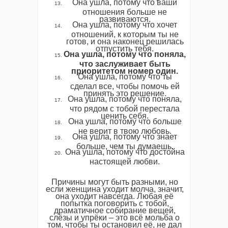
Она ушла, потому что ваши
отношения больше не
развиваются.
Она ушла, потому что хочет
отношений, к которым ты не
готов, и она наконец решилась
отпустить тебя.
Она ушла, потому что поняла,
что заслуживает быть
приоритетом номер один.
Она ушла, потому что ты
сделал все, чтобы помочь ей
принять это решение.
Она ушла, потому что поняла,
что рядом с тобой перестала
ценить себя.
Она ушла, потому что больше
не верит в твою любовь.
Она ушла, потому что знает
больше, чем ты думаешь.
Она ушла, потому что достойна
настоящей любви.
Причины могут быть разными, но
если женщина уходит молча, значит,
она уходит навсегда. Любая её
попытка поговорить с тобой,
драматичное собирание вещей,
слёзы и упрёки – это всё мольба о
том, чтобы ты остановил её, не дал