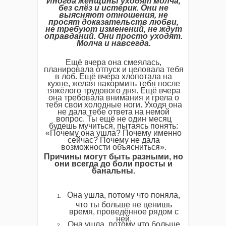
Иногда женщины уходят молча,
без слёз и истерик. Они не
выясняют отношения, не
просят доказательств любви,
не требуют изменений, не ждут
оправданий. Они просто уходят.
Молча и навсегда.
Ещё вчера она смеялась,
планировала отпуск и целовала тебя
в лоб. Ещё вчера хлопотала на
кухне, желая накормить тебя после
тяжёлого трудового дня. Ещё вчера
она требовала внимания и грела о
тебя свои холодные ноги. Уходя она
не дала тебе ответа на немой
вопрос. Ты ещё не один месяц
будешь мучиться, пытаясь понять:
«Почему она ушла? Почему именно
сейчас? Почему не дала
возможности объясниться».
Причины могут быть разными, но
они всегда до боли просты и
банальны.
Она ушла, потому что поняла,
что ты больше не ценишь
время, проведённое рядом с
ней.
Она ушла, потому что больше