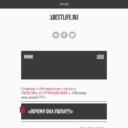
ВХОД
1BESTLIFE.RU
МЕНЮ
Главная
»
Интересные статьи
»
ЛЮБОВЬ И ОТНОШЕНИЯ
» «Почему
она ушла???»
«ПОЧЕМУ ОНА УШЛА???»