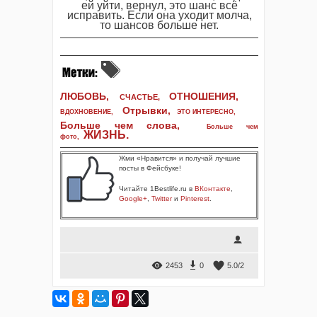
ей уйти, вернул, это шанс всё
исправить. Если она уходит молча,
то шансов больше нет.
ЛЮБОВЬ,
ОТНОШЕНИЯ,
СЧАСТЬЕ,
Отрывки
,
ВДОХНОВЕНИЕ
,
ЭТО ИНТЕРЕСНО
,
Больше чем слова,
Больше чем
ЖИЗНЬ
.
фото
,
Жми «Нравится» и получай лучшие
посты в Фейсбуке!
Читайте 1Bestlife.ru в
ВКонтакте
,
Google+
,
Twitter
и
Pinterest
.
2453
0
5.0
/
2