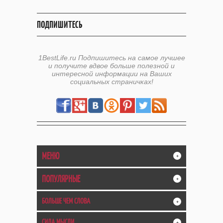
ПОДПИШИТЕСЬ
1BestLife.ru Подпишитесь на самое лучшее
и получите вдвое больше полезной и
интересной информации на Ваших
социальных страничках!
МЕНЮ
+
ПОПУЛЯРНЫЕ
+
БОЛЬШЕ ЧЕМ СЛОВА
+
СИЛА МЫСЛИ
+