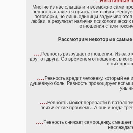
….Негативные п
Многие из нас слышали и возможно сами прои
ревность является признаком любви. Ревнует
поговорки, но лишь единицы задумываются 
любви, а результат наличия психологических 
отношения стали токсич
Рассмотрим некоторые самые 
….
Ревность разрушает отношения. Из-за эт
друг от друга. Со временем отношения, в кото
в них прост
….
Ревность вредит человеку, который ее 
душевную боль. Ревность провоцирует вспышки
уныни
….
Ревность может перерасти в патологич
психические проблемы. А они иногда тре
….
Ревность снижает самооценку, смещает 
наслаждат