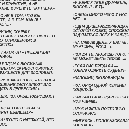
«У МЕНЯ К ТЕБЕ (ДУМАЕШЬ,
 И ПРИНЯТИЕ, А НЕ
ЛЮБОВЬ? НЕТ)»
АНИЕ ИЗМЕНИТЬ ПАРТНЕРА»
«ОЧЕНЬ МНОГО ЧЕГО У НАС
О НЕ В ТОМ, ЧТО ВЫ
НЕТ…»
ТЕ, А В ТОМ, КАК ВЫ
АЕТЕ»
«ОДНА ДУШЕРАЗДИРАЮЩАЯ
ИСТОРИЯ ЛЮБВИ, СПОСОБН
РИЧИН, ПОЧЕМУ
ЗАДУМАТЬСЯ ВСЕХ И КАЖДО
СТЛИВЫЕ ПАРЫ НЕ ПИШУТ О
ИХ ОТНОШЕНИЯХ В
«НА САМОМ ДЕЛЕ, У ВАС НЕТ
СЕТЯХ»
МУЖЧИНЫ, ЕСЛИ…»
 КАКОЙ ОН – ПРЕДАННЫЙ
«КОГДА ТЫ ЛЮБИШЬ ТОГО, 
ЧИНА»
НЕ МОЖЕТ БЫТЬ ТВОИМ…»
Н РЯДОМ С ЛЮБИМЫМ
«ЕСЛИ ВАС ПРЕДАЛИ —
ОВЕКОМ: 10 НЕОСПОРИМЫХ
ПОБЛАГОДАРИТЕ СУДЬБУ!»
ИМУЩЕСТВ ДЛЯ ЗДОРОВЬЯ»
«ЗАПОМНИ, ЛЮБОВНИЦА!»
ПРИЗНАКОВ ТОГО, ЧТО ВАШИ
ОШЕНИЯ ЗАСТАВЛЯЮТ ВАС
«ИСТОРИЯ ОДНОЙ ИЗМЕНЫ.
ДАТЬ В ДЕПРЕССИЮ»
ПОЦЕЛУЙ»
ВЕЩИ, КОТОРЫЕ РАЗРУШАЮТ
«ПИСЬМО БЛАГОДАРНОСТИ 
»
МУЖЧИНАМ»
ЕЩЕЙ, О КОТОРЫХ НЕ
«МУЖ И ЖЕНА ПОСТОЯННО
ОРЯТ БЫВШЕМУ»
ССОРИЛИСЬ»
И ЧТО-ТО С НАТЯЖКОЙ, ЭТО
«АНГЕЛОК - ПОПОЛЬЗОВАЛА
ВОЁ»
ПОСЛАЛА»