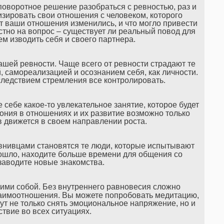
споворотное решение разобраться с ревностью, раз и
зировать свои отношения с человеком, которого
т ваши отношения изменились, и что могло привести
стно на вопрос – существует ли реальный повод для
чем изводить себя и своего партнера.
шей ревности. Чаще всего от ревности страдают те
, самореализацией и осознанием себя, как личности.
следствием стремления все контролировать.
 себе какое-то увлекательное занятие, которое будет
ния в отношениях и их развитие возможно только
ов движется в своем направлении роста.
внивцами становятся те люди, которые испытывают
ошло, находите больше времени для общения со
заводите новые знакомства.
амими собой. Без внутреннего равновесия сложно
заимоотношения. Вы можете попробовать медитацию,
гут не только снять эмоциональное напряжение, но и
ствие во всех ситуациях.