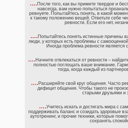
….
После того, как вы примите твердое и бе
навсегда, вам нужно попытаться проанали
ревнуете. Попытайтесь понять, в какой момен
к такому положению вещей. Ответьте себе че
ревности. Если его нет, неза
….
Попытайтесь понять истинные причины ва
люди, у которых есть проблемы с самооценкой
Иногда проблема ревности является 
….
Начните отвлекаться от ревности – найдите
полностью поглощать ваше внимание. Гармо
тогда, когда каждый из партнер
….
Расширяйте свой круг общения. Часто ре
дефицит общения. Чтобы такого не произ
старыми друзьями и 
….
Учитесь искать и достигать мира с с
поддерживать баланс и созидать здоровые в
аутотренинг, и прочие техники, которые помо
сохранять спокой