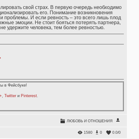
олировать свой страх. В первую очередь необходимо
ационализировать его. Понимание возникновения
и проблемы. И если ревность – это всего лишь плод
ожные эмоции. Не стоит бояться потерять партнера,
ы не удержите человека, тем более ревностью.
,
ы в Фейсбуке!
+
,
Twitter
и
Pinterest
.
ЛЮБОВЬ И ОТНОШЕНИЯ
1580
0
0.0
/
0