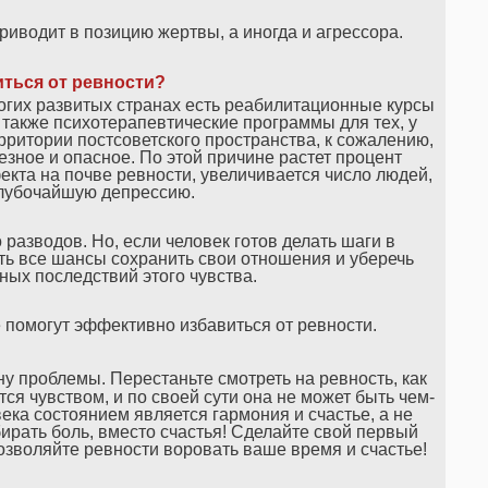
риводит в позицию жертвы, а иногда и агрессора.
иться от ревности?
огих развитых странах есть реабилитационные курсы
а также психотерапевтические программы для тех, у
ерритории постсоветского пространства, к сожалению,
езное и опасное. По этой причине растет процент
кта на почве ревности, увеличивается число людей,
лубочайшую депрессию.
 разводов. Но, если человек готов делать шаги в
ть все шансы сохранить свои отношения и уберечь
ных последствий этого чувства.
 помогут эффективно избавиться от ревности.
у проблемы. Перестаньте смотреть на ревность, как
тся чувством, и по своей сути она не может быть чем-
ека состоянием является гармония и счастье, а не
бирать боль, вместо счастья! Сделайте свой первый
позволяйте ревности воровать ваше время и счастье!