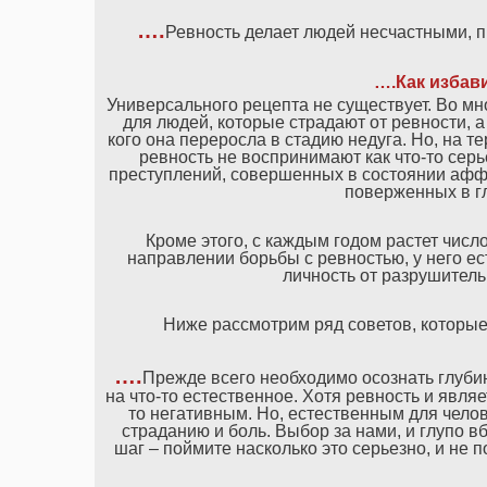
….
Ревность делает людей несчастными, п
….Как избав
Универсального рецепта не существует. Во мн
для людей, которые страдают от ревности, 
кого она переросла в стадию недуга. Но, на т
ревность не воспринимают как что-то серь
преступлений, совершенных в состоянии аффе
поверженных в г
Кроме этого, с каждым годом растет число
направлении борьбы с ревностью, у него ес
личность от разрушитель
Ниже рассмотрим ряд советов, которые
….
Прежде всего необходимо осознать глубин
на что-то естественное. Хотя ревность и являе
то негативным. Но, естественным для челов
страданию и боль. Выбор за нами, и глупо в
шаг – поймите насколько это серьезно, и не 