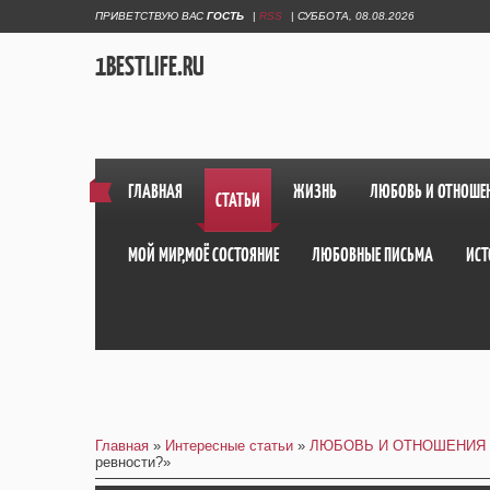
ПРИВЕТСТВУЮ ВАС
ГОСТЬ
|
RSS
|
СУББОТА, 08.08.2026
1BESTLIFE.RU
ГЛАВНАЯ
ЖИЗНЬ
ЛЮБОВЬ И ОТНОШЕ
СТАТЬИ
МОЙ МИР,МОЁ СОСТОЯНИЕ
ЛЮБОВНЫЕ ПИСЬМА
ИСТ
Главная
»
Интересные статьи
»
ЛЮБОВЬ И ОТНОШЕНИЯ
ревности?»