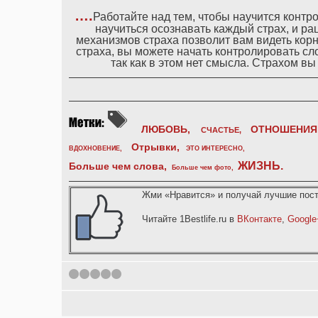
….
Работайте над тем, чтобы научится контр
научиться осознавать каждый страх, и р
механизмов страха позволит вам видеть корн
страха, вы можете начать контролировать сл
так как в этом нет смысла. Страхом в
ЛЮБОВЬ,
ОТНОШЕНИЯ
СЧАСТЬЕ,
Отрывки
,
ВДОХНОВЕНИЕ
,
ЭТО ИНТЕРЕСНО
,
ЖИЗНЬ
.
Больше чем слова,
Больше чем фото
,
Жми «Нравится» и получай лучшие пост
Читайте 1Bestlife.ru в
ВКонтакте
,
Google
1
2
3
4
5