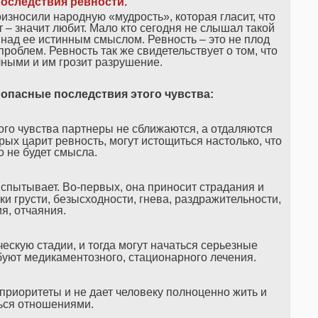
оследствия ревности.
зносили народную «мудрость», которая гласит, что
 – значит любит. Мало кто сегодня не слышал такой
над ее истинным смыслом. Ревность – это не плод
проблем. Ревность так же свидетельствует о том, что
ными и им грозит разрушение.
опасные последствия этого чувства:
ого чувства партнеры не сближаются, а отдаляются
рых царит ревность, могут истощиться настолько, что
о не будет смысла.
испытывает. Во-первых, она приносит страдания и
 грусти, безысходности, гнева, раздражительности,
я, отчаяния.
ескую стадии, и тогда могут начаться серьезные
буют медикаментозного, стационарного лечения.
приоритеты и не дает человеку полноценно жить и
ься отношениями.