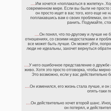
….
Им хочется «поплакаться в жилетку». 
современном мире. Если вы были не просто 
он просто ищет в вас того, кого еще не 
поплакавшись вам о своих проблемах, он п
ранить. Подумайте, сто
….
Он понял, что по-другому и лучше не б
отношениях, со своими недостатками и пробле
все может быть лучше. Он может уйти, попроб
люди не идеальны, захочет вернуться обратн
….
У него ошибочное представление о дружбе 
живо. Хотя это просто отговорка, чтобы мирно
Это возможно, если у вас действительно 
….
Он изменился, его жизнь стала лучше, и он х
опять-таки п
….
Он действительно хочет второй шанс. Иногд
он потерял, и действител