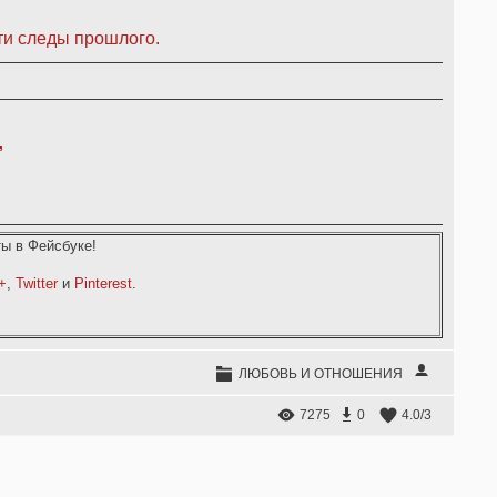
ти следы прошлого.
,
ы в Фейсбуке!
+
,
Twitter
и
Pinterest
.
ЛЮБОВЬ И ОТНОШЕНИЯ
7275
0
4.0
/
3