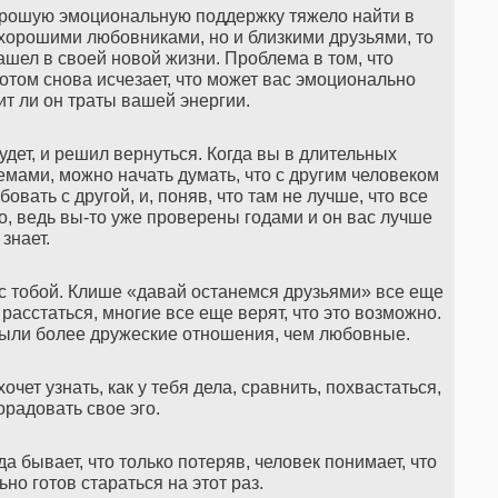
Хорошую эмоциональную поддержку тяжело найти в
хорошими любовниками, но и близкими друзьями, то
нашел в своей новой жизни. Проблема в том, что
отом снова исчезает, что может вас эмоционально
ит ли он траты вашей энергии.
удет, и решил вернуться. Когда вы в длительных
мами, можно начать думать, что с другим человеком
овать с другой, и, поняв, что там не лучше, что все
о, ведь вы-то уже проверены годами и он вас лучше
знает.
с тобой. Клише «давай останемся друзьями» все еще
 расстаться, многие все еще верят, что это возможно.
были более дружеские отношения, чем любовные.
очет узнать, как у тебя дела, сравнить, похвастаться,
орадовать свое эго.
а бывает, что только потеряв, человек понимает, что
ьно готов стараться на этот раз.