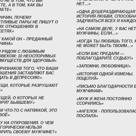
О НЕ В ТОМ, ЧТО ВЫ
НЕТ…»
ТЕ, А В ТОМ, КАК ВЫ
АЕТЕ»
«ОДНА ДУШЕРАЗДИРАЮЩАЯ
ИСТОРИЯ ЛЮБВИ, СПОСОБН
РИЧИН, ПОЧЕМУ
ЗАДУМАТЬСЯ ВСЕХ И КАЖДО
СТЛИВЫЕ ПАРЫ НЕ ПИШУТ О
ИХ ОТНОШЕНИЯХ В
«НА САМОМ ДЕЛЕ, У ВАС НЕТ
СЕТЯХ»
МУЖЧИНЫ, ЕСЛИ…»
 КАКОЙ ОН – ПРЕДАННЫЙ
«КОГДА ТЫ ЛЮБИШЬ ТОГО, 
ЧИНА»
НЕ МОЖЕТ БЫТЬ ТВОИМ…»
Н РЯДОМ С ЛЮБИМЫМ
«ЕСЛИ ВАС ПРЕДАЛИ —
ОВЕКОМ: 10 НЕОСПОРИМЫХ
ПОБЛАГОДАРИТЕ СУДЬБУ!»
ИМУЩЕСТВ ДЛЯ ЗДОРОВЬЯ»
«ЗАПОМНИ, ЛЮБОВНИЦА!»
ПРИЗНАКОВ ТОГО, ЧТО ВАШИ
ОШЕНИЯ ЗАСТАВЛЯЮТ ВАС
«ИСТОРИЯ ОДНОЙ ИЗМЕНЫ.
ДАТЬ В ДЕПРЕССИЮ»
ПОЦЕЛУЙ»
ВЕЩИ, КОТОРЫЕ РАЗРУШАЮТ
«ПИСЬМО БЛАГОДАРНОСТИ 
»
МУЖЧИНАМ»
ЕЩЕЙ, О КОТОРЫХ НЕ
«МУЖ И ЖЕНА ПОСТОЯННО
ОРЯТ БЫВШЕМУ»
ССОРИЛИСЬ»
И ЧТО-ТО С НАТЯЖКОЙ, ЭТО
«АНГЕЛОК - ПОПОЛЬЗОВАЛА
ВОЁ»
ПОСЛАЛА»
У НА ОТКРОВЕНИЯ. О ЧЕМ
ЕГОРИЧЕСКИ НЕЛЬЗЯ
ОРИТЬ СВОЕМУ МУЖЧИНЕ?»