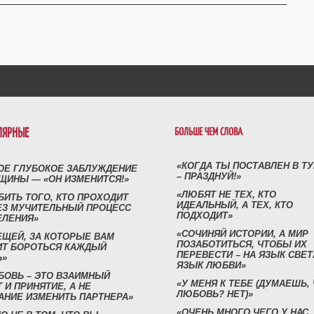
ЛЯРНЫЕ
БОЛЬШЕ ЧЕМ СЛОВА
«КОГДА ТЫ ПОСТАВЛЕН В Т
ОЕ ГЛУБОКОЕ ЗАБЛУЖДЕНИЕ
– ПРАЗДНУЙ!»
ЩИНЫ — «ОН ИЗМЕНИТСЯ!»
«ЛЮБЯТ НЕ ТЕХ, КТО
БИТЬ ТОГО, КТО ПРОХОДИТ
ИДЕАЛЬНЫЙ, А ТЕХ, КТО
ЕЗ МУЧИТЕЛЬНЫЙ ПРОЦЕСС
ПОДХОДИТ»
ЕЛЕНИЯ»
«СОЧИНЯЙ ИСТОРИИ, А МИР
ЕЩЕЙ, ЗА КОТОРЫЕ ВАМ
ПОЗАБОТИТЬСЯ, ЧТОБЫ ИХ
ИТ БОРОТЬСЯ КАЖДЫЙ
ПЕРЕВЕСТИ – НА ЯЗЫК СВЕТ
Ь»
ЯЗЫК ЛЮБВИ»
БОВЬ – ЭТО ВЗАИМНЫЙ
«У МЕНЯ К ТЕБЕ (ДУМАЕШЬ,
 И ПРИНЯТИЕ, А НЕ
ЛЮБОВЬ? НЕТ)»
АНИЕ ИЗМЕНИТЬ ПАРТНЕРА»
«ОЧЕНЬ МНОГО ЧЕГО У НАС