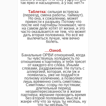
так ярко и насыщенно, а у нас нет?»
Таблетка
:
сильная встряска
(переезд, смена работы, таймаут).
Но она, к сожалению, может
привести к разрыву. Потому что
после неё партнёры понимают, чего
на самом деле хотят от жизни, и это
часто оказывается не тем, что может
дать вторая половинка. Но всё же
вылечиться лучше, чем вечно
болеть.
….
Озноб
.
Банальные ОРВИ отношений, когда
ты чувствуешь холодность по
отношению к партнёру, и тебя трясет
от каждого его слова. Иными
словами, раздражение. Не путать с
аллергией, которая, если уж и
появилась, уже не поддаётся
полному излечению, а позволяет
лишь временно снять симптомы.
Симптомы: ссоры по пустякам;
длительный период
незаинтересованности в жизни
партнёра; желание проводить время
без второй половинки; мысли в
жанре «Ну что за чушь ты несёшь, ну
что ты несёшь?!»