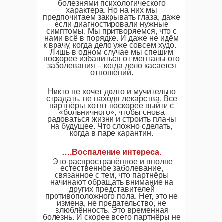
болезнями психологического
характера. Но на них мы
предпочитаем закрывать глаза, даже
если диагностировали нужные
симптомы. Мы притворяемся, что с
нами всё в порядке. И даже не идём
к врачу, когда дело уже совсем худо.
Лишь в одном случае мы спешим
поскорее избавиться от ментального
заболевания – когда дело касается
отношений.
Никто не хочет долго и мучительно
страдать, не находя лекарства. Все
партнёры хотят поскорее выйти с
«больничного», чтобы снова
радоваться жизни и строить планы
на будущее. Что сложно сделать,
когда в паре карантин.
….
Воспаление
интереса
.
Это распространённое и вполне
естественное заболевание,
связанное с тем, что партнёры
начинают обращать внимание на
других представителей
противоположного пола. Нет, это не
измена, не предательство, не
влюблённость. Это временная
болезнь. И скорее всего партнёры не