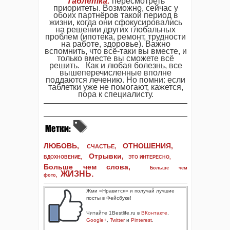
Таблетка
:
пересмотреть
приоритеты. Возможно, сейчас у
обоих партнёров такой период в
жизни, когда они сфокусировались
на решении других глобальных
проблем (ипотека, ремонт, трудности
на работе, здоровье). Важно
вспомнить, что всё-таки вы вместе, и
только вместе вы сможете всё
решить. Как и любая болезнь, все
вышеперечисленные вполне
поддаются лечению. Но помни: если
таблетки уже не помогают, кажется,
пора к специалисту.
ЛЮБОВЬ,
ОТНОШЕНИЯ,
СЧАСТЬЕ,
Отрывки
,
ВДОХНОВЕНИЕ
,
ЭТО ИНТЕРЕСНО
,
Больше чем слова,
Больше чем
ЖИЗНЬ
.
фото
,
Жми «Нравится» и получай лучшие
посты в Фейсбуке!
Читайте 1Bestlife.ru в
ВКонтакте
,
Google+
,
Twitter
и
Pinterest
.