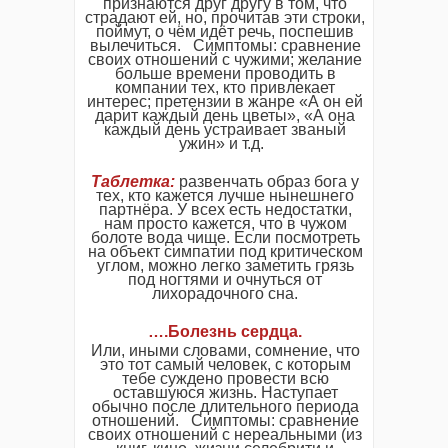
признаются друг другу в том, что
страдают ей, но, прочитав эти строки,
поймут, о чём идёт речь, поспешив
вылечиться. Симптомы: сравнение
своих отношений с чужими; желание
больше времени проводить в
компании тех, кто привлекает
интерес; претензии в жанре «А он ей
дарит каждый день цветы», «А она
каждый день устраивает званый
ужин» и т.д.
Таблетка
:
развенчать образ бога у
тех, кто кажется лучше нынешнего
партнёра. У всех есть недостатки,
нам просто кажется, что в чужом
болоте вода чище. Если посмотреть
на объект симпатии под критическом
углом, можно легко заметить грязь
под ногтями и очнуться от
лихорадочного сна.
….
Болезнь
сердца
.
Или, иными словами, сомнение, что
это тот самый человек, с которым
тебе суждено провести всю
оставшуюся жизнь. Наступает
обычно после длительного периода
отношений. Симптомы: сравнение
своих отношений с нереальными (из