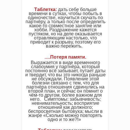
Таблетка
:
дать себе больше
времени в сутках, чтобы побыть в
одиночестве, научиться скучать по
партнёру, а только после определить
какое-то совместное занятие или
хобби. Раздражение кажется
пустяком, но на деле оказывается
отравляющим настолько, что
приводит к разрыву, поэтому его
важно пережить.
….
Потеря
памяти
.
Выражается в виде временного
слабоумия у партнёра, который
постоянно всё забывает, путает даты
и твердит, что вы это никогда раньше
не обсуждали. Появление этой
болезни связано с тем, что для
партнёра отношения сдвинулись на
второй план, и сейчас он помнит о
чём-то другом, более важном для
него. Симптомы: забывчивость;
невнимательность; восприятие
отношений как должного;
беспросветная бытовуха; мысли в
жанре «Сколько можно повторять
одно и то же?!»