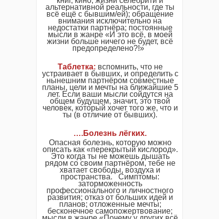
книг, кино, жизни селебрити и
альтернативной реальности, где ты
всё ещё с бывшим/ей); обращение
внимания исключительно на
недостатки партнёра; постоянные
мысли в жанре «И это всё, в моей
жизни больше ничего не будет, всё
предопределено?!»
Таблетка
:
вспомнить, что не
устраивает в бывших, и определить с
нынешним партнёром совместные
планы, цели и мечты на ближайшие 5
лет. Если ваши мысли сойдутся на
общем будущем, значит, это твой
человек, который хочет того же, что и
ты (в отличие от бывших).
….
Болезнь
лёгких
.
Опасная болезнь, которую можно
описать как «перекрытый кислород».
Это когда ты не можешь дышать
рядом со своим партнёром, тебе не
хватает свободы, воздуха и
пространства. Симптомы:
заторможенность
профессионального и личностного
развития; отказ от больших идей и
планов; отложенные мечты;
бесконечное самопожертвование;
мысли в жанре «Почему у других всё