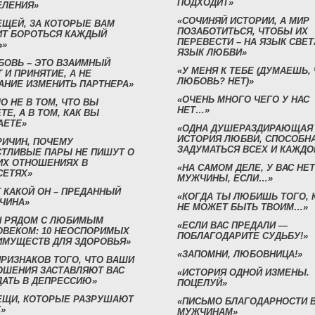
ПОДХОДИТ»
ЕЛЕНИЯ»
«СОЧИНЯЙ ИСТОРИИ, А МИР
ЕЩЕЙ, ЗА КОТОРЫЕ ВАМ
ПОЗАБОТИТЬСЯ, ЧТОБЫ ИХ
ИТ БОРОТЬСЯ КАЖДЫЙ
ПЕРЕВЕСТИ – НА ЯЗЫК СВЕТ
Ь»
ЯЗЫК ЛЮБВИ»
БОВЬ – ЭТО ВЗАИМНЫЙ
«У МЕНЯ К ТЕБЕ (ДУМАЕШЬ,
 И ПРИНЯТИЕ, А НЕ
ЛЮБОВЬ? НЕТ)»
АНИЕ ИЗМЕНИТЬ ПАРТНЕРА»
«ОЧЕНЬ МНОГО ЧЕГО У НАС
О НЕ В ТОМ, ЧТО ВЫ
НЕТ…»
ТЕ, А В ТОМ, КАК ВЫ
АЕТЕ»
«ОДНА ДУШЕРАЗДИРАЮЩАЯ
ИСТОРИЯ ЛЮБВИ, СПОСОБН
РИЧИН, ПОЧЕМУ
ЗАДУМАТЬСЯ ВСЕХ И КАЖДО
СТЛИВЫЕ ПАРЫ НЕ ПИШУТ О
ИХ ОТНОШЕНИЯХ В
«НА САМОМ ДЕЛЕ, У ВАС НЕТ
СЕТЯХ»
МУЖЧИНЫ, ЕСЛИ…»
 КАКОЙ ОН – ПРЕДАННЫЙ
«КОГДА ТЫ ЛЮБИШЬ ТОГО, 
ЧИНА»
НЕ МОЖЕТ БЫТЬ ТВОИМ…»
Н РЯДОМ С ЛЮБИМЫМ
«ЕСЛИ ВАС ПРЕДАЛИ —
ОВЕКОМ: 10 НЕОСПОРИМЫХ
ПОБЛАГОДАРИТЕ СУДЬБУ!»
ИМУЩЕСТВ ДЛЯ ЗДОРОВЬЯ»
«ЗАПОМНИ, ЛЮБОВНИЦА!»
ПРИЗНАКОВ ТОГО, ЧТО ВАШИ
ОШЕНИЯ ЗАСТАВЛЯЮТ ВАС
«ИСТОРИЯ ОДНОЙ ИЗМЕНЫ.
ДАТЬ В ДЕПРЕССИЮ»
ПОЦЕЛУЙ»
ВЕЩИ, КОТОРЫЕ РАЗРУШАЮТ
«ПИСЬМО БЛАГОДАРНОСТИ 
»
МУЖЧИНАМ»