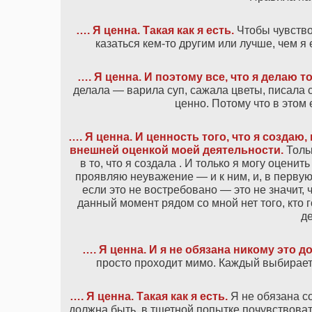
…. Я ценна. Такая как я есть.
Чтобы чувство
казаться кем-то другим или лучше, чем я
…. Я ценна. И поэтому все, что я делаю т
делала — варила суп, сажала цветы, писала 
ценно. Потому что в этом 
…. Я ценна. И ценность того, что я создаю
внешней оценкой моей деятельности.
Толь
в то, что я создала . И только я могу оценит
проявляю неуважение — и к ним, и, в первую 
если это не востребовано — это не значит, 
данный момент рядом со мной нет того, кто г
де
…. Я ценна. И я не обязана никому это д
просто проходит мимо. Каждый выбирает 
…. Я ценна. Такая как я есть.
Я не обязана со
должна быть, в тщетной попытке почувствоват