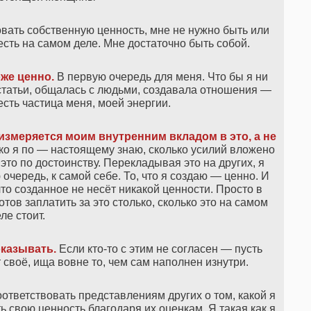
вать собственную ценность, мне не нужно быть или
 есть на самом деле. Мне достаточно быть собой.
оже ценно.
В первую очередь для меня. Что бы я ни
статьи, общалась с людьми, создавала отношения —
есть частица меня, моей энергии.
, измеряется моим внутренним вкладом в это, а не
ко я по — настоящему знаю, сколько усилий вложено
ь это по достоинству. Перекладывая это на других, я
очередь, к самой себе. То, что я создаю — ценно. И
что созданное не несёт никакой ценности. Просто в
отов заплатить за это столько, сколько это на самом
ле стоит.
оказывать.
Если кто-то с этим не согласен — пусть
своё, ища вовне то, чем сам наполнен изнутри.
ответствовать представлениям других о том, какой я
ь свою ценность благодаря их оценкам. Я такая как я