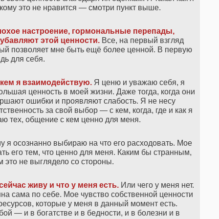
А кому это не нравится — смотри пункт выше.
плохое настроение, гормональные перепады,
 убавляют этой ценности.
Все, на первый взгляд
ый позволяет мне быть ещё более ценной. В первую
дь для себя.
 кем я взаимодействую.
Я ценю и уважаю себя, я
льшая ценность в моей жизни. Даже тогда, когда они
ршают ошибки и проявляют слабость. Я не несу
тственность за свой выбор — с кем, когда, где и как я
ю тех, общение с кем ценно для меня.
у я осознанно выбираю на что его расходовать. Мое
ь его тем, что ценно для меня. Каким бы странным,
 это не выглядело со стороны.
сейчас живу и что у меня есть.
Или чего у меня нет.
енна сама по себе. Мое чувство собственной ценности
 ресурсов, которые у меня в данный момент есть.
ой — и в богатстве и в бедности, и в болезни и в