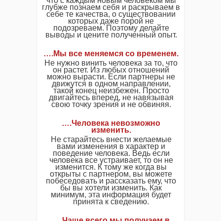
что с каждым новым человеком мы
глубже познаем себя и раскрываем в
себе те качества, о существовании
которых даже порой не
подозреваем. Поэтому делайте
выводы и цените полученный опыт.
….Мы все меняемся со временем.
Не нужно винить человека за то, что
он растет. Из любых отношений
можно вырасти. Если партнеры не
движутся в одном направлении,
такой конец неизбежен. Просто
двигайтесь вперед, не навязывая
свою точку зрения и не обвиняя.
….
Человека невозможно
изменить.
Не старайтесь внести желаемые
вами изменения в характер и
поведение человека. Ведь если
человека все устраивает, то он не
изменится. К тому же когда вы
открыты с партнером, вы можете
побеседовать и рассказать ему, что
бы вы хотели изменить. Как
минимум, эта информация будет
принята к сведению.
….Чаще всего мы получаем в