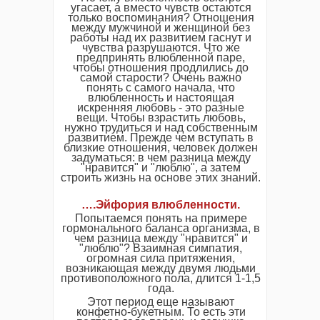
угасает, а вместо чувств остаются
только воспоминания? Отношения
между мужчиной и женщиной без
работы над их развитием гаснут и
чувства разрушаются. Что же
предпринять влюбленной паре,
чтобы отношения продлились до
самой старости? Очень важно
понять с самого начала, что
влюбленность и настоящая
искренняя любовь - это разные
вещи. Чтобы взрастить любовь,
нужно трудиться и над собственным
развитием. Прежде чем вступать в
близкие отношения, человек должен
задуматься: в чем разница между
"нравится" и "люблю", а затем
строить жизнь на основе этих знаний.
….Эйфория влюбленности.
Попытаемся понять на примере
гормонального баланса организма, в
чем разница между "нравится" и
"люблю"? Взаимная симпатия,
огромная сила притяжения,
возникающая между двумя людьми
противоположного пола, длится 1-1,5
года.
Этот период еще называют
конфетно-букетным. То есть эти