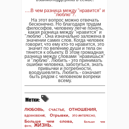
….В чем разница между "нравится" и
"люблю"?.
На этот вопрос можно отвечать
бесконечно. Но благодаря трудам
философов, человеку легче понять,
какая разница между "нравится" и
"люблю". Она изначально заложена в
значении самих слов. Когда человек
говорит, что ему кто-то нравится, это
значит по велению души и тела он
тянется к объекту. В этом громадная
разница между словами "нравишься"
и "люблю". Любить - это принимать
ошибки человека, заботиться, знать
привычки и потребности,
воодушевлять. Любить - означает
быть рядом с человеком вопреки
всему.
ЛЮБОВЬ,
ОТНОШЕНИЯ,
СЧАСТЬЕ,
Отрывки
,
ВДОХНОВЕНИЕ
,
ЭТО ИНТЕРЕСНО
,
Больше чем слова,
Больше чем
ЖИЗНЬ
.
фото
,