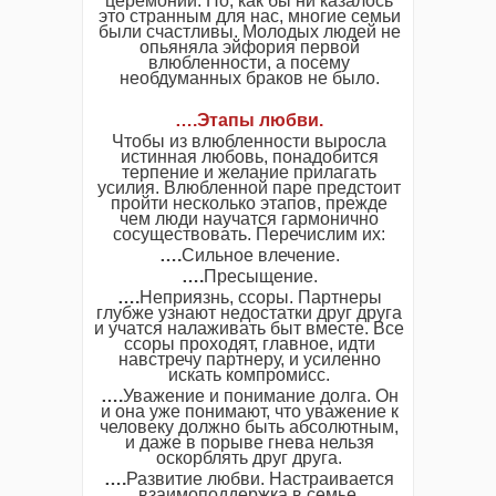
церемонии. Но, как бы ни казалось
это странным для нас, многие семьи
были счастливы. Молодых людей не
опьяняла эйфория первой
влюбленности, а посему
необдуманных браков не было.
….Этапы любви.
Чтобы из влюбленности выросла
истинная любовь, понадобится
терпение и желание прилагать
усилия. Влюбленной паре предстоит
пройти несколько этапов, прежде
чем люди научатся гармонично
сосуществовать. Перечислим их:
….
Сильное влечение.
….
Пресыщение.
….
Неприязнь, ссоры. Партнеры
глубже узнают недостатки друг друга
и учатся налаживать быт вместе. Все
ссоры проходят, главное, идти
навстречу партнеру, и усиленно
искать компромисс.
….
Уважение и понимание долга. Он
и она уже понимают, что уважение к
человеку должно быть абсолютным,
и даже в порыве гнева нельзя
оскорблять друг друга.
….
Развитие любви. Настраивается
взаимоподдержка в семье.