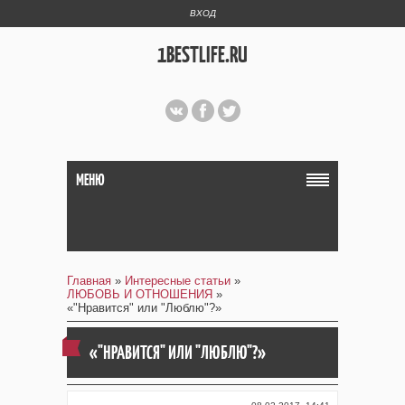
ВХОД
1BESTLIFE.RU
МЕНЮ
Главная
»
Интересные статьи
»
ЛЮБОВЬ И ОТНОШЕНИЯ
»
«"Нравится" или "Люблю"?»
«"НРАВИТСЯ" ИЛИ "ЛЮБЛЮ"?»