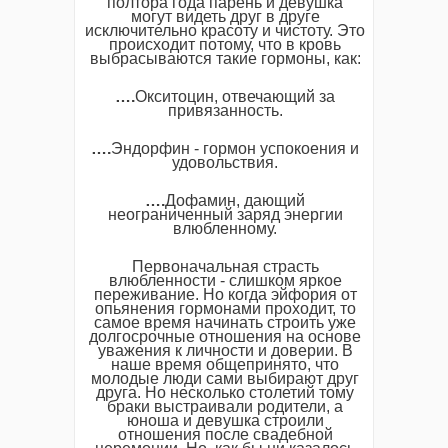
полтора года парень и девушка
могут видеть друг в друге
исключительно красоту и чистоту. Это
происходит потому, что в кровь
выбрасываются такие гормоны, как:
….
Окситоцин, отвечающий за
привязанность.
….
Эндорфин - гормон успокоения и
удовольствия.
….
Дофамин, дающий
неограниченный заряд энергии
влюбленному.
Первоначальная страсть
влюбленности - слишком яркое
переживание. Но когда эйфория от
опьянения гормонами проходит, то
самое время начинать строить уже
долгосрочные отношения на основе
уважения к личности и доверии. В
наше время общепринято, что
молодые люди сами выбирают друг
друга. Но несколько столетий тому
браки выстраивали родители, а
юноша и девушка строили
отношения после свадебной