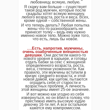
любовницу, всякую, любую.
Я скажу вам больше – существует
такой род мужчин, которые после
свадьбы хотят всякую женщину,
любого возраста, роста и веса. Всех,
кроме одной – собственной жены.
И что теперь делать? Любая попытка
жены что-то разнообразить не
принесет толку – ведь ему нужно
именно новое тело. Можно хуже того,
что есть, лишь бы новое.
….Есть, напротив, мужчины,
очень озабоченные внешностью
девушки.
Они достигли какого-то
нового уровня в карьере, и готовы
отдать бабки за секс с женщиной
определенного возраста, роста,
веса, степени ухоженности. Как
правило, эти мужчины вступили в
кризис среднего возраста, и этой
новой дамой, как щитом, пытаются
оградить себя от старости и
возрастных проблем. А личность
этой женщины имеет 25-ое значение.
И вот можно как угодно из себя
извернуться, но он вбил в голову, что
престижно иметь высокую худую
девочку 16-ти лет. А все остальное
кажется ему компромиссом.