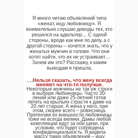
Я много читаю объявлений типа
«женат, ищу любовницу». Я
внимательно слушаю доводы тех, кто
решился на адюльтер… С одной
стороны, вроде как мне по делу, а с
другой стороны – хочется знать, что у
женатых мужчин в голове. Что они
хотят найти, что их не устраивает…
Зачем им это? Расскажу, к каким
выводам я пришла.
….Нельзя сказать, что жену всегда
меняют на что-то получше.
Некоторые мужчины не так уж строги
в выборе любовницы. Часто 30-
лений или даже 25-летний готов
лететь на крыльях страсти к даме на
20 лет старше. А жена у него, при
этом, скорее всего – ровесница.
Претензии ко внешности любовницы
тоже не всегда велики. Дамы любой
комплекции идут за обе щеки, при
условии, что будет соблюдена
конфиденциальность. Я видела
массу таких объявлений – ищу