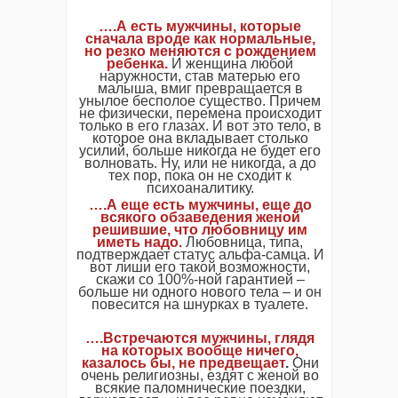
….А есть мужчины, которые
сначала вроде как нормальные,
но резко меняются с рождением
ребенка.
И женщина любой
наружности, став матерью его
малыша, вмиг превращается в
унылое бесполое существо. Причем
не физически, перемена происходит
только в его глазах. И вот это тело, в
которое она вкладывает столько
усилий, больше никогда не будет его
волновать. Ну, или не никогда, а до
тех пор, пока он не сходит к
психоаналитику.
….А еще есть мужчины, еще до
всякого обзаведения женой
решившие, что любовницу им
иметь надо.
Любовница, типа,
подтверждает статус альфа-самца. И
вот лиши его такой возможности,
скажи со 100%-ной гарантией –
больше ни одного нового тела – и он
повесится на шнурках в туалете.
….Встречаются мужчины, глядя
на которых вообще ничего,
казалось бы, не предвещает
.
Они
очень религиозны, ездят с женой во
всякие паломнические поездки,