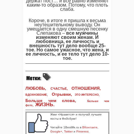
держат пост… и все равно изменяют
каким-то образом. Потому, что плоть
слаба.
Короче, в итоге я пришла к весьма
неутешительному выводу. Он
умещается в одну смешную песенку
Слепакова –
все мужчины
изменяют своим женам. И
любовница, ее личность и
внешность тут дело вообще 25-
тое. Но самое ужасное, что жена, и
ее личность, и ее тело тут дело 10-
тое.
ЛЮБОВЬ,
ОТНОШЕНИЯ,
СЧАСТЬЕ,
Отрывки
,
ВДОХНОВЕНИЕ
,
ЭТО ИНТЕРЕСНО
,
Больше чем слова,
Больше чем
ЖИЗНЬ
.
фото
,
Жми «Нравится» и получай лучшие
посты в Фейсбуке!
Читайте 1Bestlife.ru в
ВКонтакте
,
Google+
,
Twitter
и
Pinterest
.