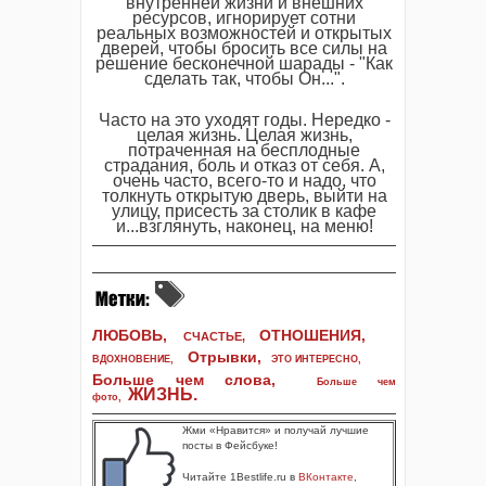
внутренней жизни и внешних
ресурсов, игнорирует сотни
реальных возможностей и открытых
дверей, чтобы бросить все силы на
решение бесконечной шарады - "Как
сделать так, чтобы Он...".
Часто на это уходят годы. Нередко -
целая жизнь. Целая жизнь,
потраченная на бесплодные
страдания, боль и отказ от себя. А,
очень часто, всего-то и надо, что
толкнуть открытую дверь, выйти на
улицу, присесть за столик в кафе
и...взглянуть, наконец, на меню!
ЛЮБОВЬ,
ОТНОШЕНИЯ,
СЧАСТЬЕ,
Отрывки
,
ВДОХНОВЕНИЕ
,
ЭТО ИНТЕРЕСНО
,
Больше чем слова,
Больше чем
ЖИЗНЬ
.
фото
,
Жми «Нравится» и получай лучшие
посты в Фейсбуке!
Читайте 1Bestlife.ru в
ВКонтакте
,