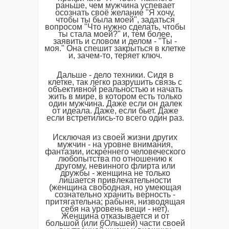
раньше, чем мужчина успевает
осознать своё желание "Я хочу,
чтобы ты была моей", задаться
вопросом "Что нужно сделать, чтобы
ты стала моей?" и, тем более,
заявить и словом и делом - "Ты -
моя." Она спешит закрыться в клетке
и, зачем-то, теряет ключ.
Дальше - дело техники. Сидя в
клетке, так легко разрушить связь с
объективной реальностью и начать
жить в мире, в котором есть только
один мужчина. Даже если он далек
от идеала. Даже, если бьет. Даже
если встретились-то всего один раз.
Исключая из своей жизни других
мужчин - на уровне внимания,
фантазии, искреннего человеческого
любопытства по отношению к
другому, невинного флирта или
дружбы - женщина не только
лишается привлекательности
(женщина свободная, но умеющая
сознательно хранить верность -
притягательна; рабыня, низводящая
себя на уровень вещи - нет).
Женщина отказывается и от
большой (или бОльшей) части своей