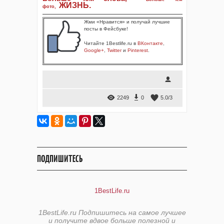
ЖИЗНЬ
.
фото
,
Жми «Нравится» и получай лучшие
посты в Фейсбуке!
Читайте 1Bestlife.ru в
ВКонтакте
,
Google+
,
Twitter
и
Pinterest
.
2249
0
5.0
/
3
ПОДПИШИТЕСЬ
1BestLife.ru
1BestLife.ru Подпишитесь на самое лучшее
и получите вдвое больше полезной и