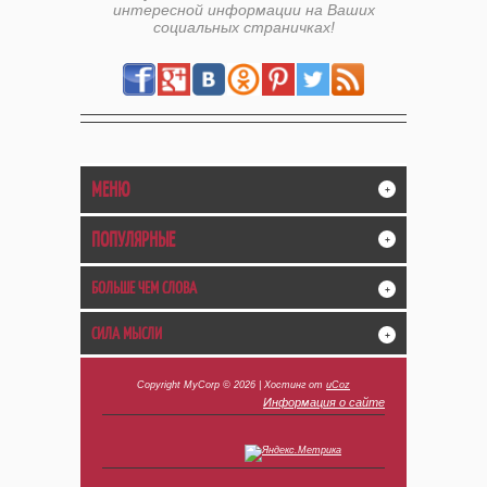
интересной информации на Ваших
социальных страничках!
МЕНЮ
+
ПОПУЛЯРНЫЕ
+
БОЛЬШЕ ЧЕМ СЛОВА
+
СИЛА МЫСЛИ
+
Copyright MyCorp © 2026
|
Хостинг от
uCoz
Информация о сайте