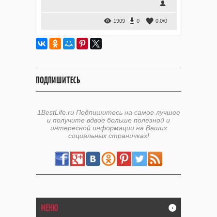
1909
0
0.0
/
0
ПОДПИШИТЕСЬ
1BestLife.ru Подпишитесь на самое лучшее
и получите вдвое больше полезной и
интересной информации на Ваших
социальных страничках!
МЕНЮ
+