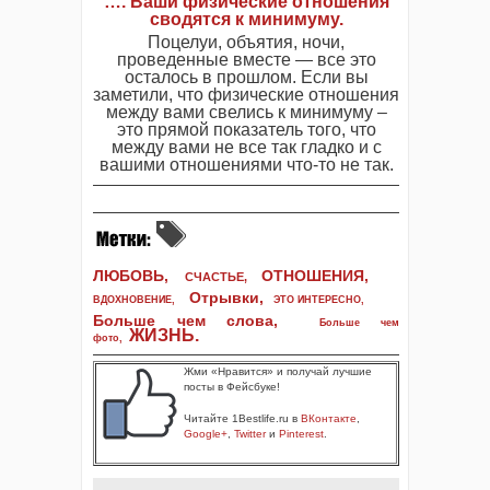
…. Ваши физические отношения
сводятся к минимуму.
Поцелуи, объятия, ночи,
проведенные вместе — все это
осталось в прошлом. Если вы
заметили, что физические отношения
между вами свелись к минимуму –
это прямой показатель того, что
между вами не все так гладко и с
вашими отношениями что-то не так.
ЛЮБОВЬ,
ОТНОШЕНИЯ,
СЧАСТЬЕ,
Отрывки
,
ВДОХНОВЕНИЕ
,
ЭТО ИНТЕРЕСНО
,
Больше чем слова,
Больше чем
ЖИЗНЬ
.
фото
,
Жми «Нравится» и получай лучшие
посты в Фейсбуке!
Читайте 1Bestlife.ru в
ВКонтакте
,
Google+
,
Twitter
и
Pinterest
.