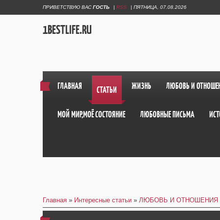
ПРИВЕТСТВУЮ ВАС
ГОСТЬ
|
RSS
|
ПЯТНИЦА, 07.08.2026
1BESTLIFE.RU
ГЛАВНАЯ
ЖИЗНЬ
ЛЮБОВЬ И ОТНОШЕ
СТАТЬИ
МОЙ МИР,МОЁ СОСТОЯНИЕ
ЛЮБОВНЫЕ ПИСЬМА
ИСТ
Главная
»
Интересные статьи
»
ЛЮБОВЬ И ОТНОШЕНИЯ