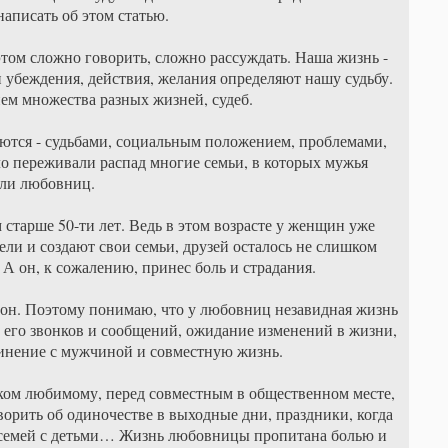
написать об этом статью.
том сложно говорить, сложно рассуждать. Наша жизнь -
и убеждения, действия, желания определяют нашу судьбу.
ием множества разных жизней, судеб.
аются - судьбами, социальным положением, проблемами,
ло переживали распад многие семьи, в которых мужья
или любовниц.
старше 50-ти лет. Ведь в этом возрасте у женщин уже
ели и создают свои семьи, друзей осталось не слишком
 А он, к сожалению, принес боль и страдания.
рон. Поэтому понимаю, что у любовниц незавидная жизнь
 его звонков и сообщений, ожидание изменений в жизни,
инение с мужчиной и совместную жизнь.
ком любимому, перед совместным в общественном месте,
ворить об одиночестве в выходные дни, праздники, когда
и семей с детьми… Жизнь любовницы пропитана болью и