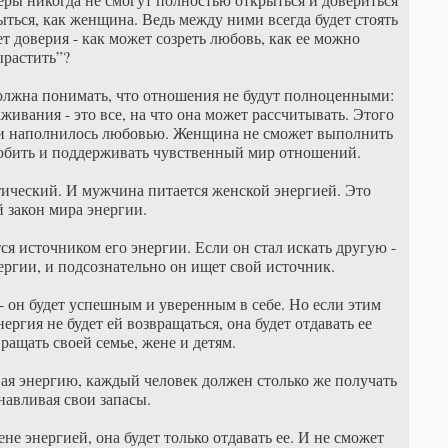
ыться, как женщина. Ведь между ними всегда будет стоять
т доверия - как может созреть любовь, как ее можно
ырастить”?
олжна понимать, что отношения не будут полноценными:
ивания - это все, на что она может рассчитывать. Этого
ь и наполнилось любовью. Женщина не сможет выполнить
любить и поддерживать чувственный мир отношений.
тический. И мужчина питается женской энергией. Это
 закон мира энергии.
я источником его энергии. Если он стал искать другую -
ергии, и подсознательно он ищет свой источник.
- он будет успешным и уверенным в себе. Но если этим
ергия не будет ей возвращаться, она будет отдавать ее
вращать своей семье, жене и детям.
ая энергию, каждый человек должен столько же получать
навливая свои запасы.
е энергией, она будет только отдавать ее. И не сможет