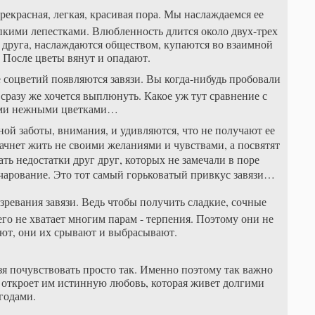
рекрасная, легкая, красивая пора. Мы наслаждаемся ее
пкими лепестками. Влюбленность длится около двух-трех
друга, наслаждаются обществом, купаются во взаимной
 После цветы вянут и опадают.
 соцветий появляются завязи. Вы когда-нибудь пробовали
 сразу же хочется выплюнуть. Какое уж тут сравнение с
ми нежными цветками…
ой заботы, внимания, и удивляются, что не получают ее
ачнет жить не своими желаниями и чувствами, а посвятят
ть недостатки друг друг, которых не замечали в поре
чарование. Это тот самый горьковатый привкус завязи…
зревания завязи. Ведь чтобы получить сладкие, сочные
го не хватает многим парам - терпения. Поэтому они не
еют, они их срывают и выбрасывают.
зя почувствовать просто так. Именно поэтому так важно
, откроет им истинную любовь, которая живет долгими
годами.