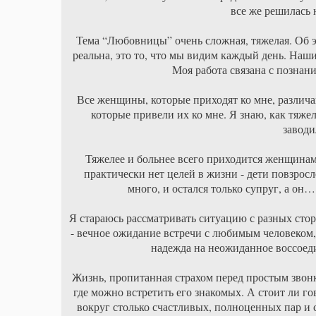
все же решилась 
Тема “Любовницы” очень сложная, тяжелая. Об э
реальна, это то, что мы видим каждый день. Наш
Моя работа связана с познан
Все женщины, которые приходят ко мне, различ
которые привели их ко мне. Я знаю, как тяже
завод
Тяжелее и больнее всего приходится женщинам 
практически нет целей в жизни - дети повзросл
много, и остался только супруг, а он…
Я стараюсь рассматривать ситуацию с разных сто
- вечное ожидание встречи с любимым человеком,
надежда на неожиданное воссоед
Жизнь, пропитанная страхом перед простым звон
где можно встретить его знакомых. А стоит ли го
вокруг столько счастливых, полноценных пар 