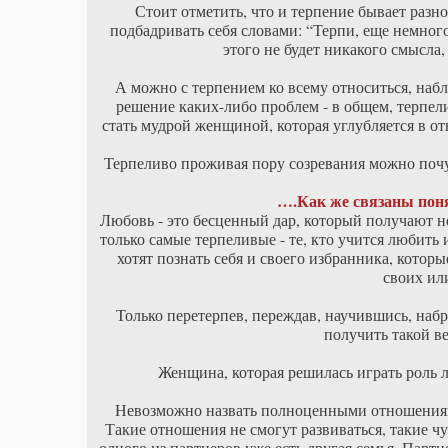
Стоит отметить, что и терпение бывает разн
подбадривать себя словами: “Терпи, еще немно
этого не будет никакого смысла,
А можно с терпением ко всему относиться, набл
решение каких-либо проблем - в общем, терпел
стать мудрой женщиной, которая углубляется в от
Терпеливо проживая пору созревания можно поч
….Как же связаны пон
Любовь - это бесценный дар, который получают н
только самые терпеливые - те, кто учится любить
хотят познать себя и своего избранника, кото
своих ил
Только перетерпев, переждав, научившись, набр
получить такой в
Женщина, которая решилась играть роль 
Невозможно назвать полноценными отношениями 
Такие отношения не смогут развиваться, такие чу
одного из партнеров уже есть другая семья. Парт