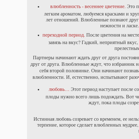
влюбленность - весеннее цветение.
Это п
легким ароматом, любуемся красками и хру
лет отношений. Влюбленные познают друг 
нежности и ласке.
переходной период.
После цветения на месте
завязь на вкус? Гадкий, неприятный вкус,
прелестны
Партнеры начинают ждать друг от друга постоянн
друг от друга. Влюбленные ждут, что избранник н
себя второй половинке. Они начинают познава
влюбленности. И, естественно, испытывают разо
любовь…
Этот период наступает после со
плоды нужно всего лишь подождать. Вот че
ждут, пока плоды созр
Истинная любовь созревает со временем, ее нель
терпение, которое сделает влюбленных мудрее