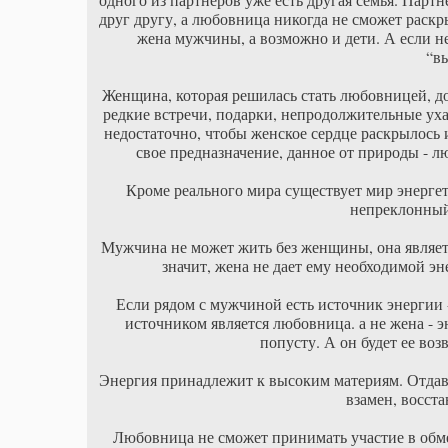
друг другу, а любовница никогда не сможет раскр
жена мужчины, а возможно и дети. А если не
“в
Женщина, которая решилась стать любовницей, д
редкие встречи, подарки, непродолжительные ухаж
недостаточно, чтобы женское сердце раскрылос
свое предназначение, данное от природы - 
Кроме реального мира существует мир энерге
непреклонный
Мужчина не может жить без женщины, она являетс
значит, жена не дает ему необходимой эн
Если рядом с мужчиной есть источник энергии 
источником является любовница. а не жена - эн
попусту. А он будет ее воз
Энергия принадлежит к высоким материям. Отдав
взамен, восста
Любовница не сможет принимать участие в обмен