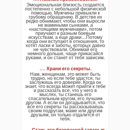
Эмоциональная близость создается
постепенно с небольшой физической
помощью. Мужчины привыкли к
грубому обращению. В детстве их
редко обнимают, чтобы они выросли
не мамиными сынками, а
«настоящими мужчинами», потом
приучают к разным боевым
искусствам, а еще драки…Потому
когда они вступают в отношения, то
хотят ласки и заботы, которых давно
не чувствовали. Обнимай его
немного дольше, чаще прикасайся
руками, и он станет от тебя зависим.
…. Храни его секреты.
Нам, женщинам, это может быть
трудно, но если тебе удастся, ты
заслужишь его доверие. Когда он
знает, что всегда может прийти к тебе
и рассказать все, что у него в
мыслях, ты станешь его
спасательным кругом, его лучшим
другом. А если он догадывается, что
все его секреты ты рассказываешь
своим подругам, маме или другим
друзьям, он только отдалится от
тебя.
…. Стань его безопасной гаванью.