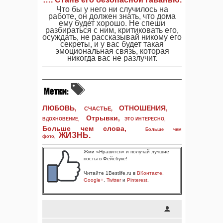
Что бы у него ни случилось на
работе, он должен знать, что дома
ему будет хорошо. Не спеши
разбираться с ним, критиковать его,
осуждать, не рассказывай никому его
секреты, и у вас будет такая
эмоциональная связь, которая
никогда вас не разлучит.
ЛЮБОВЬ,
ОТНОШЕНИЯ,
СЧАСТЬЕ,
Отрывки
,
ВДОХНОВЕНИЕ
,
ЭТО ИНТЕРЕСНО
,
Больше чем слова,
Больше чем
ЖИЗНЬ
.
фото
,
Жми «Нравится» и получай лучшие
посты в Фейсбуке!
Читайте 1Bestlife.ru в
ВКонтакте
,
Google+
,
Twitter
и
Pinterest
.