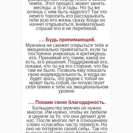
темпе. Этот процесс может занять
месяцы, а то и годы. Но ты же
хочешь с ним быть надолго? Так что
нечего торопить его рассказывать
тебе всю его жизнь сразу. Когда он
начнет открываться, внимательно
слушай его и не перебивай.
…. Будь принимающей.
Мужчина не сможет открыться тебе и
эмоционально привязаться, если ты
постоянно унижаешь и критикуешь
его. Принимай его таким, какой он
есть, его решения. Поддерживай его,
покажи, что ты на его стороне, что бы
там ни было. Позволь ему показать
свою индивидуальность, и когда он
будет знать, что рядом с тобой он
может быть собой, он почувствует
себя ближе к тебе на эмоциональном
уровне.
…. Покажи свою благодарность.
Большинству мужчин не нужно
многое. Им нужно, чтобы их любили
и ценили за то, что они делают для
нас. После многих лет в отношениях
слово «спасибо» часто теряется. Но
оно не потеряло своей силы. Так что
высказывай ему свою благодарность