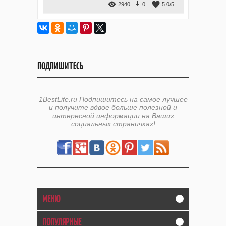
2940
0
5.0
/
5
ПОДПИШИТЕСЬ
1BestLife.ru Подпишитесь на самое лучшее
и получите вдвое больше полезной и
интересной информации на Ваших
социальных страничках!
МЕНЮ
+
ПОПУЛЯРНЫЕ
+