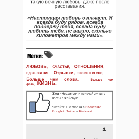
такую вечную любовь, даже после
расставания.
«Настоящая любовь означает: Я
всегда буду рядом, всегда
поддержу тебя, всегда буду
любить тебя, не важно, сколько
километров между нами».
ЛЮБОВЬ,
ОТНОШЕНИЯ,
СЧАСТЬЕ,
Отрывки
,
ВДОХНОВЕНИЕ
,
ЭТО ИНТЕРЕСНО
,
Больше чем слова,
Больше чем
ЖИЗНЬ
.
фото
,
Жми «Нравится» и получай лучшие
посты в Фейсбуке!
Читайте 1Bestlife.ru в
ВКонтакте
,
Google+
,
Twitter
и
Pinterest
.