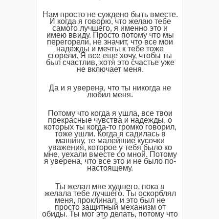
Нам просто не суждено быть вместе.
И когда я говорю, что желаю тебе
самого лучшего, я именно это и
имею ввиду. Просто потому что мы
перегорели, не значит, что все мои
надежды и мечты к тебе тоже
сгорели. Я все еще хочу, чтобы ты
был счастлив, хотя это счастье уже
не включает меня.
Да и я уверена, что ты никогда не
любил меня.
Потому что когда я ушла, все твои
прекрасные чувства и надежды, о
которых ты когда-то громко говорил,
тоже ушли. Когда я садилась в
машину, те малейшие кусочки
уважения, которое у тебя было ко
мне, уехали вместе со мной. Потому
я уверена, что все это и не было по-
настоящему.
Ты желал мне худшего, пока я
желала тебе лучшего. Ты оскорблял
меня, проклинал, и это был не
просто защитный механизм от
обиды. Ты мог это делать, потому что