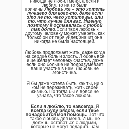
никогда не любил меня, а если и
любил, то на то были
причины.
Любовь же – это хотеть
лучшего для кого-то, даже если
это не то, чего хотите вы, или
то, что лучше для вас. Именно
поэтому я оставалась с тобой
так долго.
Если твоя любовь к
другому человеку может умереть, как
только он от тебя уйдет, значит она
никогда не была настоящей.
Любовь продолжает жить, даже когда
на сердце боль и злость. Любовь все
еще желает человеку счастья, даже
если оно больше не подразумевает
ваше участие в нем. Любовь не
эгоистична.
Я бы даже хотела быть, как ты, ни о
ком не переживать, жить своей
жизнью. Но тогда бы я вовсе не
узнала, что такое любовь.
Если я люблю, то навсегда. Я
всегда буду рядом, если тебе
понадобится моя помощь.
Вот что
такое любовь для меня. И мы не
должны оставаться с людьми,
которые не могут подарить нам