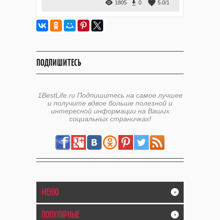
1805
0
5.0
/
1
ПОДПИШИТЕСЬ
1BestLife.ru Подпишитесь на самое лучшее
и получите вдвое больше полезной и
интересной информации на Ваших
социальных страничках!
МЕНЮ
+
ПОПУЛЯРНЫЕ
+