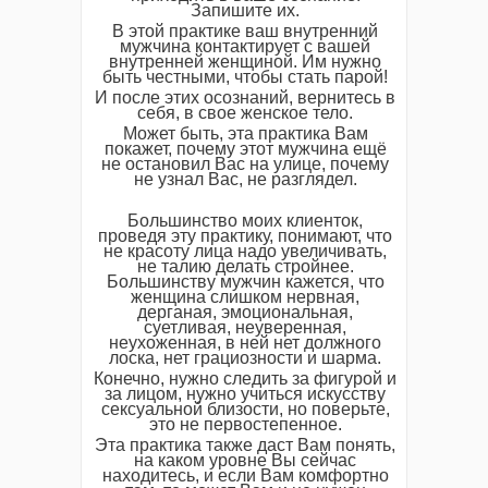
Запишите их.
В этой практике ваш внутренний
мужчина контактирует с вашей
внутренней женщиной. Им нужно
быть честными, чтобы стать парой!
И после этих осознаний, вернитесь в
себя, в свое женское тело.
Может быть, эта практика Вам
покажет, почему этот мужчина ещё
не остановил Вас на улице, почему
не узнал Вас, не разглядел.
Большинство моих клиенток,
проведя эту практику, понимают, что
не красоту лица надо увеличивать,
не талию делать стройнее.
Большинству мужчин кажется, что
женщина слишком нервная,
дерганая, эмоциональная,
суетливая, неуверенная,
неухоженная, в ней нет должного
лоска, нет грациозности и шарма.
Конечно, нужно следить за фигурой и
за лицом, нужно учиться искусству
сексуальной близости, но поверьте,
это не первостепенное.
Эта практика также даст Вам понять,
на каком уровне Вы сейчас
находитесь, и если Вам комфортно