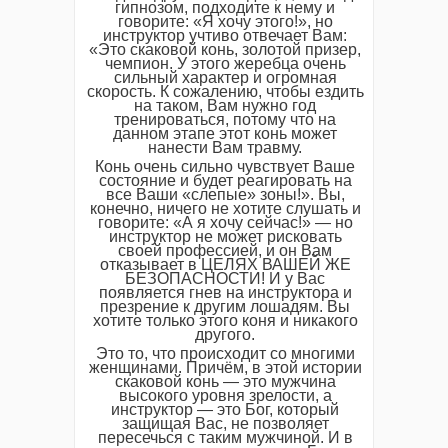
гипнозом, подходите к нему и
говорите: «Я хочу этого!», но
инструктор учтиво отвечает Вам:
«Это скаковой конь, золотой призер,
чемпион. У этого жеребца очень
сильный характер и огромная
скорость. К сожалению, чтобы ездить
на таком, Вам нужно год
тренироваться, потому что на
данном этапе этот конь может
нанести Вам травму.
Конь очень сильно чувствует Ваше
состояние и будет реагировать на
все Ваши «слепые» зоны!». Вы,
конечно, ничего не хотите слушать и
говорите: «А я хочу сейчас!» — но
инструктор не может рисковать
своей профессией, и он Вам
отказывает в ЦЕЛЯХ ВАШЕЙ ЖЕ
БЕЗОПАСНОСТИ! И у Вас
появляется гнев на инструктора и
презрение к другим лошадям. Вы
хотите только этого коня и никакого
другого.
Это то, что происходит со многими
женщинами. Причём, в этой истории
скаковой конь — это мужчина
высокого уровня зрелости, а
инструктор — это Бог, который
защищая Вас, не позволяет
пересечься с таким мужчиной. И в