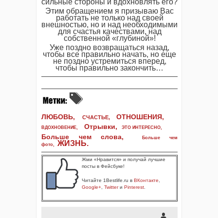
сильные стороны и вдохновлять его?
Этим обращением я призываю Вас
работать не только над своей
внешностью, но и над необходимыми
для счастья качествами, над
собственной «глубиной»!
Уже поздно возвращаться назад,
чтобы все правильно начать, но еще
не поздно устремиться вперед,
чтобы правильно закончить…
ЛЮБОВЬ,
ОТНОШЕНИЯ,
СЧАСТЬЕ,
Отрывки
,
ВДОХНОВЕНИЕ
,
ЭТО ИНТЕРЕСНО
,
Больше чем слова,
Больше чем
ЖИЗНЬ
.
фото
,
Жми «Нравится» и получай лучшие
посты в Фейсбуке!
Читайте 1Bestlife.ru в
ВКонтакте
,
Google+
,
Twitter
и
Pinterest
.