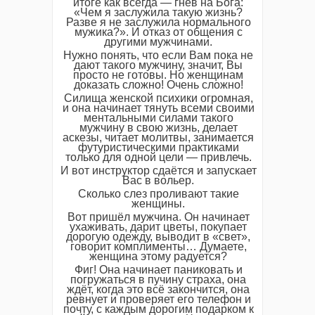
итоге как всегда — гнев на Бога:
«Чем я заслужила такую жизнь?
Разве я не заслужила нормального
мужика?». И отказ от общения с
другими мужчинами.
Нужно понять, что если Вам пока не
дают такого мужчину, значит, Вы
просто не готовы. Но женщинам
доказать сложно! Очень сложно!
Силища женской психики огромная,
и она начинает тянуть всеми своими
ментальными силами такого
мужчину в свою жизнь, делает
аскезы, читает молитвы, занимается
футуристическими практиками
только для одной цели — привлечь.
И вот инструктор сдаётся и запускает
Вас в вольер.
Сколько слез проливают такие
женщины.
Вот пришёл мужчина. Он начинает
ухаживать, дарит цветы, покупает
дорогую одежду, выводит в «свет»,
говорит комплименты… Думаете,
женщина этому радуется?
Фиг! Она начинает паниковать и
погружаться в пучину страха, она
ждёт, когда это всё закончится, она
ревнует и проверяет его телефон и
почту, с каждым дорогим подарком к