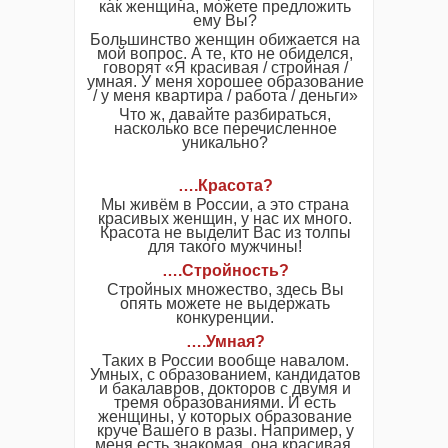
как женщина, можете предложить
ему Вы?
Большинство женщин обижается на
мой вопрос. А те, кто не обиделся,
говорят «Я красивая / стройная /
умная. У меня хорошее образование
/ у меня квартира / работа / деньги»
Что ж, давайте разбираться,
насколько все перечисленное
уникально?
….
Красота?
Мы живём в России, а это страна
красивых женщин, у нас их много.
Красота не выделит Вас из толпы
для такого мужчины!
….
Стройность?
Стройных множество, здесь Вы
опять можете не выдержать
конкуренции.
…
.
Умная?
Таких в России вообще навалом.
Умных, с образованием, кандидатов
и бакалавров, докторов с двумя и
тремя образованиями. И есть
женщины, у которых образование
круче Вашего в разы. Например, у
меня есть знакомая, она красивая,