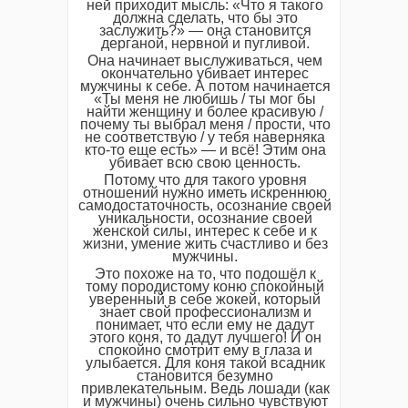
ней приходит мысль: «Что я такого
должна сделать, что бы это
заслужить?» — она становится
дерганой, нервной и пугливой.
Она начинает выслуживаться, чем
окончательно убивает интерес
мужчины к себе. А потом начинается
«Ты меня не любишь / ты мог бы
найти женщину и более красивую /
почему ты выбрал меня / прости, что
не соответствую / у тебя наверняка
кто-то еще есть» — и всё! Этим она
убивает всю свою ценность.
Потому что для такого уровня
отношений нужно иметь искреннюю
самодостаточность, осознание своей
уникальности, осознание своей
женской силы, интерес к себе и к
жизни, умение жить счастливо и без
мужчины.
Это похоже на то, что подошёл к
тому породистому коню спокойный
уверенный в себе жокей, который
знает свой профессионализм и
понимает, что если ему не дадут
этого коня, то дадут лучшего! И он
спокойно смотрит ему в глаза и
улыбается. Для коня такой всадник
становится безумно
привлекательным. Ведь лошади (как
и мужчины) очень сильно чувствуют