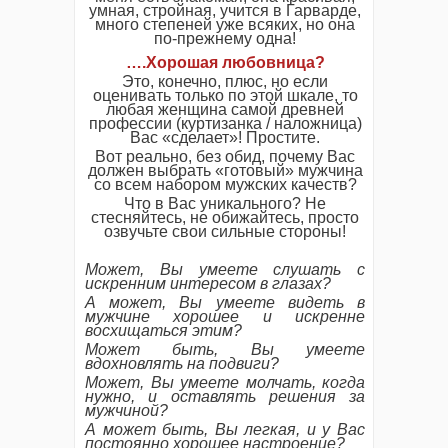
умная, стройная, учится в Гарварде,
много степеней уже всяких, но она
по-прежнему одна!
….
Хорошая любовница?
Это, конечно, плюс, но если
оценивать только по этой шкале, то
любая женщина самой древней
профессии (куртизанка / наложница)
Вас «сделает»! Простите.
Вот реально, без обид, почему Вас
должен выбрать «готовый» мужчина
со всем набором мужских качеств?
Что в Вас уникального? Не
стесняйтесь, не обижайтесь, просто
озвучьте свои сильные стороны!
Может, Вы умеете слушать с
искренним интересом в глазах?
А может, Вы умеете видеть в
мужчине хорошее и искренне
восхищаться этим?
Может быть, Вы умеете
вдохновлять на подвиги?
Может, Вы умеете молчать, когда
нужно, и оставлять решения за
мужчиной?
А может быть, Вы легкая, и у Вас
постоянно хорошее настроение?