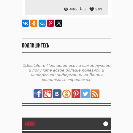
4665
0
5.0
/
1
ПОДПИШИТЕСЬ
1BestLife.ru Подпишитесь на самое лучшее
и получите вдвое больше полезной и
интересной информации на Ваших
социальных страничках!
МЕНЮ
+