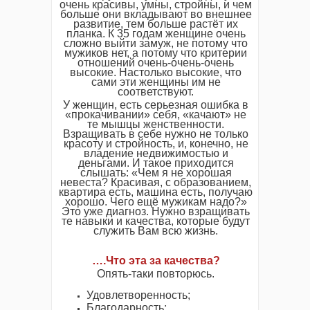
очень красивы, умны, стройны, и чем
больше они вкладывают во внешнее
развитие, тем больше растёт их
планка. К 35 годам женщине очень
сложно выйти замуж, не потому что
мужиков нет, а потому что критерии
отношений очень-очень-очень
высокие. Настолько высокие, что
сами эти женщины им не
соответствуют.
У женщин, есть серьезная ошибка в
«прокачивании» себя, «качают» не
те мышцы женственности.
Взращивать в себе нужно не только
красоту и стройность, и, конечно, не
владение недвижимостью и
деньгами. И такое приходится
слышать: «Чем я не хорошая
невеста? Красивая, с образованием,
квартира есть, машина есть, получаю
хорошо. Чего ещё мужикам надо?»
Это уже диагноз. Нужно взращивать
те навыки и качества, которые будут
служить Вам всю жизнь.
…
.
Что эта за качества?
Опять-таки повторюсь.
Удовлетворенность;
Благодарность;