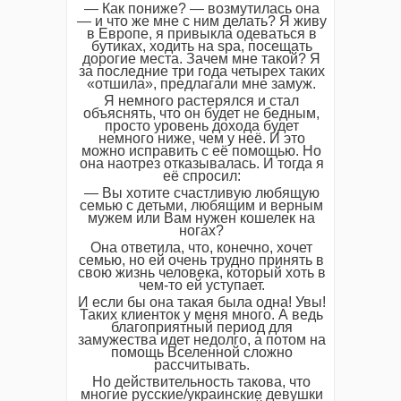
— Как пониже? — возмутилась она
— и что же мне с ним делать? Я живу
в Европе, я привыкла одеваться в
бутиках, ходить на spa, посещать
дорогие места. Зачем мне такой? Я
за последние три года четырех таких
«отшила», предлагали мне замуж.
Я немного растерялся и стал
объяснять, что он будет не бедным,
просто уровень дохода будет
немного ниже, чем у неё. И это
можно исправить с её помощью. Но
она наотрез отказывалась. И тогда я
её спросил:
— Вы хотите счастливую любящую
семью с детьми, любящим и верным
мужем или Вам нужен кошелек на
ногах?
Она ответила, что, конечно, хочет
семью, но ей очень трудно принять в
свою жизнь человека, который хоть в
чем-то ей уступает.
И если бы она такая была одна! Увы!
Таких клиенток у меня много. А ведь
благоприятный период для
замужества идет недолго, а потом на
помощь Вселенной сложно
рассчитывать.
Но действительность такова, что
многие русские/украинские девушки