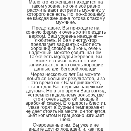
Мало кто из женщин находится на
таком уровне, но они всё равно
рассчитывают встретить мужчину, у
которого все есть. Но, по-хорошему,
не каждая женщина готова к такому
мужчине.
Представьте, Вы приходите на
конную ферму и очень хотите ездить
верхом. Ваш уровень наездник —
любитель. И Вам инструктор
предлагает варианты: «Вот есть
хороший спокойный конь, очень
надежный, можете ездить на нём.
Также есть молодой жеребец, Вы
можете сейчас начать с ним
заниматься, у него очень хорошие
данные для беговой лошади.
Через несколько лет Вы можете
добиться больших результатов, и за
это время он к Вам привяжется,
станет для Вас верным надежным
другом». Но в это время Ваш взгляд
устремлен к дальнему вольеру, где
стоит очень дорогой, мощный
арабский скакун. Его шерсть блестит,
глаза горят, а бурный темперамент
не даёт стоять на месте, он топчется,
бьёт копытом и грациозно изгибает
шею.
Очарованные им, Вы уже и не
видите других лошадей, и, как под