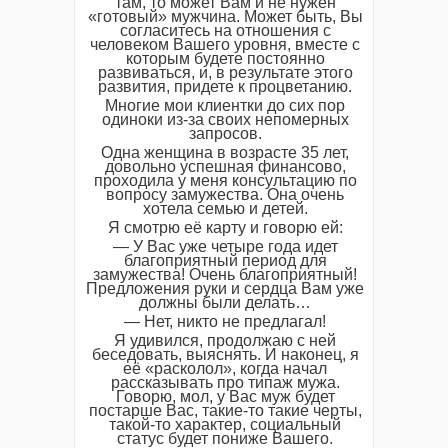
там, то может Вам и не нужен
«готовый» мужчина. Может быть, Вы
согласитесь на отношения с
человеком Вашего уровня, вместе с
которым будете постоянно
развиваться, и, в результате этого
развития, придете к процветанию.
Многие мои клиентки до сих пор
одиноки из-за своих непомерных
запросов.
Одна женщина в возрасте 35 лет,
довольно успешная финансово,
проходила у меня консультацию по
вопросу замужества. Она очень
хотела семью и детей.
Я смотрю её карту и говорю ей:
— У Вас уже четыре года идет
благоприятный период для
замужества! Очень благоприятный!
Предложения руки и сердца Вам уже
должны были делать…
— Нет, никто не предлагал!
Я удивился, продолжаю с ней
беседовать, выяснять. И наконец, я
её «расколол», когда начал
рассказывать про типаж мужа.
Говорю, мол, у Вас муж будет
постарше Вас, такие-то такие черты,
такой-то характер, социальный
статус будет пониже Вашего.