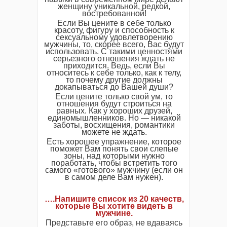
женщину уникальной, редкой,
востребованной!
Если Вы цените в себе только
красоту, фигуру и способность к
сексуальному удовлетворению
мужчины, то, скорее всего, Вас будут
использовать. С такими ценностями
серьезного отношения ждать не
приходится. Ведь, если Вы
относитесь к себе только, как к телу,
то почему другие должны
докапываться до Вашей души?
Если цените только свой ум, то
отношения будут строиться на
равных. Как у хороших друзей,
единомышленников. Но — никакой
заботы, восхищения, романтики
можете не ждать.
Есть хорошее упражнение, которое
поможет Вам понять свои слепые
зоны, над которыми нужно
поработать, чтобы встретить того
самого «готового» мужчину (если он
в самом деле Вам нужен).
….Напишите список из 20 качеств,
которые Вы хотите видеть в
мужчине.
Представьте его образ, не вдаваясь