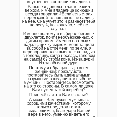
внутреннее состояние всадника.
Раньше я довольно часто ездил
верхом, и мне владелица конюшни
всегда говорила: «Если есть страх
перед какой-то лошадью, не садись
на неё. Она учует это и разнесёт тебя
по лесу!», но, конечно, я её не
слушал.
Именно поэтому я выбирал беговых
двухлеток, почти необъезженных, с
диким нравом. Именно поэтому я
падал с них кувырком, меня тащили
за собой на стремени по земле, я
переворачивался вместе с лошадью
в гололедицу, когда неслась, галопом
на самом быстром коне. Из-за дури!
Из-за обычной дури.
Поэтому я обращаюсь ко всем
женщинам: пожалуйста,
постарайтесь быть адекватными,
разумными в желаниях и выборе
мужчины! Постарайтесь посмотреть
на это со стороны. В самом ли деле
Вам нужен такой жеребец?
Принесёт ли это Вам счастье?
А может, Вам нужен мужчина с
хорошими качествами, которому
только предстоит стать
выдающимся, благодаря Вашей
вере в него, умению видеть его