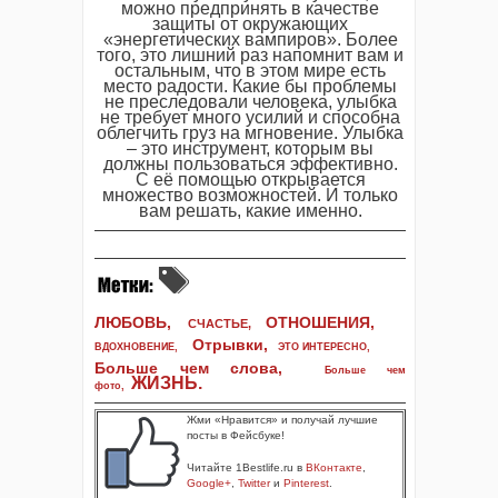
можно предпринять в качестве
защиты от окружающих
«энергетических вампиров». Более
того, это лишний раз напомнит вам и
остальным, что в этом мире есть
место радости. Какие бы проблемы
не преследовали человека, улыбка
не требует много усилий и способна
облегчить груз на мгновение. Улыбка
– это инструмент, которым вы
должны пользоваться эффективно.
С её помощью открывается
множество возможностей. И только
вам решать, какие именно.
ЛЮБОВЬ,
ОТНОШЕНИЯ,
СЧАСТЬЕ,
Отрывки
,
ВДОХНОВЕНИЕ
,
ЭТО ИНТЕРЕСНО
,
Больше чем слова,
Больше чем
ЖИЗНЬ
.
фото
,
Жми «Нравится» и получай лучшие
посты в Фейсбуке!
Читайте 1Bestlife.ru в
ВКонтакте
,
Google+
,
Twitter
и
Pinterest
.