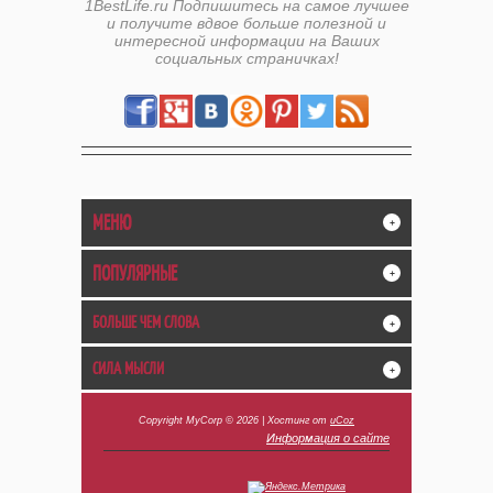
1BestLife.ru Подпишитесь на самое лучшее
и получите вдвое больше полезной и
интересной информации на Ваших
социальных страничках!
МЕНЮ
+
ПОПУЛЯРНЫЕ
+
БОЛЬШЕ ЧЕМ СЛОВА
+
СИЛА МЫСЛИ
+
Copyright MyCorp © 2026
|
Хостинг от
uCoz
Информация о сайте