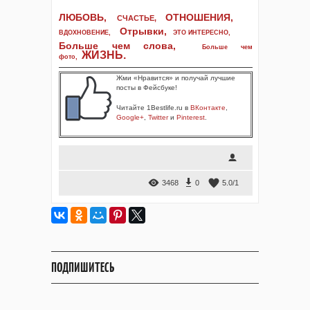
ЛЮБОВЬ,
ОТНОШЕНИЯ,
СЧАСТЬЕ,
Отрывки
,
ВДОХНОВЕНИЕ
,
ЭТО ИНТЕРЕСНО
,
Больше чем слова,
Больше чем
ЖИЗНЬ
.
фото
,
Жми «Нравится» и получай лучшие
посты в Фейсбуке!
Читайте 1Bestlife.ru в
ВКонтакте
,
Google+
,
Twitter
и
Pinterest
.
3468
0
5.0
/
1
ПОДПИШИТЕСЬ