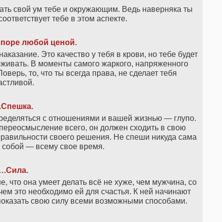
ть свой ум тебе и окружающим. Ведь наверняка ты
оответствует тебе в этом аспекте.
споре любой ценой.
казание. Это качество у тебя в крови, но тебе будет
рживать. В моменты самого жаркого, напряженного
верь, то, что ты всегда права, не сделает тебя
астливой.
.
Спешка
.
пределяться с отношениями и вашей жизнью — глупо.
переосмысление всего, он должен сходить в свою
правильности своего решения. Не спеши никуда сама
а собой — всему свое время.
….Сила.
, что она умеет делать всё не хуже, чем мужчина, со
ем это необходимо ей для счастья. К ней начинают
 показать свою силу всеми возможными способами.