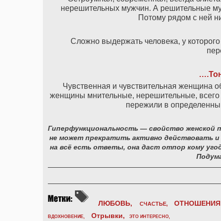
нерешительных мужчин. А решительные му
Потому рядом с ней ни
Сложно выдержать человека, у которого 
пер
…
.
То
Чувственная и чувствительная женщина о
женщины мнительные, нерешительные, всего б
пережили в определенны
Гиперфункциональность — свойство женской пс
не может прекратить активно действовать и х
на всё есть ответы, она даст отпор кому уго
Подум
ЛЮБОВЬ,
ОТНОШЕНИЯ
СЧАСТЬЕ,
Отрывки
,
ВДОХНОВЕНИЕ
,
ЭТО ИНТЕРЕСНО
,