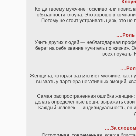
….Клоун
Когда твоему мужчине тоскливо или повисла
обязанности клоуна. Это хорошо в компани
Потому не стоит устраивать цирк, это не
….Роль
Учить других людей — неблагодарная професс
берет на себя звание «учитель по жизни». 
всех поучать. 
….
Рол
Женщина, которая разъясняет мужчине, как ну
вызвать у партнера негативных эмоций, хва
Самая распространенная ошибка женщин: он
делать определенные вещи, выражать свои ч
Каждый человек — индивидуальность, он им
….За словом 
Остроумная, современная, всегда блис