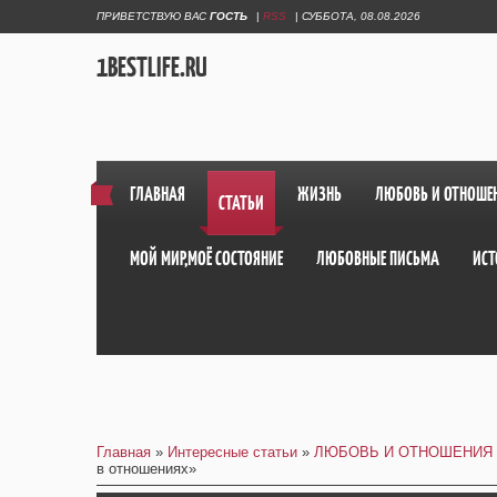
ПРИВЕТСТВУЮ ВАС
ГОСТЬ
|
RSS
|
СУББОТА, 08.08.2026
1BESTLIFE.RU
ГЛАВНАЯ
ЖИЗНЬ
ЛЮБОВЬ И ОТНОШЕ
СТАТЬИ
МОЙ МИР,МОЁ СОСТОЯНИЕ
ЛЮБОВНЫЕ ПИСЬМА
ИСТ
Главная
»
Интересные статьи
»
ЛЮБОВЬ И ОТНОШЕНИЯ
в отношениях»