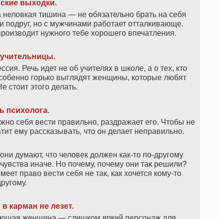
ские выходки.
 неловкая тишина — не обязательно брать на себя
и подруг, но с мужчинами работает отталкивающе.
 производит нужного тебе хорошего впечатления.
 учительницы.
ия. Речь идет не об учителях в школе, а о тех, кто
Особенно горько выглядят женщины, которые любят
Не стоит этого делать.
ь психолога
.
жно себя вести правильно, раздражает его. Чтобы не
тит ему рассказывать, что он делает неправильно.
и думают, что человек должен как-то по-другому
увства иначе. Но почему, почему они так решили?
еет право вести себя не так, как хочется кому-то
другому.
в карман не лезет.
тающая женщина — слишком яркий персонаж для