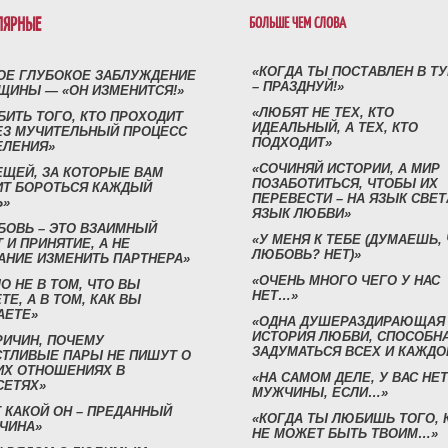
ЛЯРНЫЕ
БОЛЬШЕ ЧЕМ СЛОВА
«КОГДА ТЫ ПОСТАВЛЕН В Т
ОЕ ГЛУБОКОЕ ЗАБЛУЖДЕНИЕ
– ПРАЗДНУЙ!»
ЩИНЫ — «ОН ИЗМЕНИТСЯ!»
«ЛЮБЯТ НЕ ТЕХ, КТО
БИТЬ ТОГО, КТО ПРОХОДИТ
ИДЕАЛЬНЫЙ, А ТЕХ, КТО
ЕЗ МУЧИТЕЛЬНЫЙ ПРОЦЕСС
ПОДХОДИТ»
ЕЛЕНИЯ»
«СОЧИНЯЙ ИСТОРИИ, А МИР
ЕЩЕЙ, ЗА КОТОРЫЕ ВАМ
ПОЗАБОТИТЬСЯ, ЧТОБЫ ИХ
ИТ БОРОТЬСЯ КАЖДЫЙ
ПЕРЕВЕСТИ – НА ЯЗЫК СВЕТ
Ь»
ЯЗЫК ЛЮБВИ»
БОВЬ – ЭТО ВЗАИМНЫЙ
«У МЕНЯ К ТЕБЕ (ДУМАЕШЬ,
 И ПРИНЯТИЕ, А НЕ
ЛЮБОВЬ? НЕТ)»
АНИЕ ИЗМЕНИТЬ ПАРТНЕРА»
«ОЧЕНЬ МНОГО ЧЕГО У НАС
О НЕ В ТОМ, ЧТО ВЫ
НЕТ…»
ТЕ, А В ТОМ, КАК ВЫ
АЕТЕ»
«ОДНА ДУШЕРАЗДИРАЮЩАЯ
ИСТОРИЯ ЛЮБВИ, СПОСОБН
РИЧИН, ПОЧЕМУ
ЗАДУМАТЬСЯ ВСЕХ И КАЖДО
СТЛИВЫЕ ПАРЫ НЕ ПИШУТ О
ИХ ОТНОШЕНИЯХ В
«НА САМОМ ДЕЛЕ, У ВАС НЕТ
СЕТЯХ»
МУЖЧИНЫ, ЕСЛИ…»
 КАКОЙ ОН – ПРЕДАННЫЙ
«КОГДА ТЫ ЛЮБИШЬ ТОГО, 
ЧИНА»
НЕ МОЖЕТ БЫТЬ ТВОИМ…»