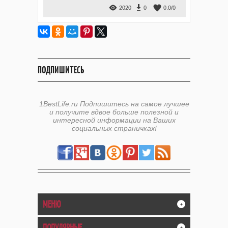
2020
0
0.0
/
0
ПОДПИШИТЕСЬ
1BestLife.ru Подпишитесь на самое лучшее
и получите вдвое больше полезной и
интересной информации на Ваших
социальных страничках!
МЕНЮ
+
ПОПУЛЯРНЫЕ
+