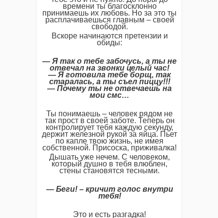
времени ты благосклонно
принимаешь их любовь. Но за это ты
расплачиваешься главным – своей
свободой.
Вскоре начинаются претензии и
обиды:
— Я так о тебе забочусь, а ты не
отвечал на звонки целый час!
— Я готовила тебе борщ, так
старалась, а ты съел пиццу!!!
— Почему ты не отвечаешь на
мои смс…
Ты понимаешь – человек рядом не
так прост в своей заботе. Теперь он
контролирует тебя каждую секунду,
держит железной рукой за яйца. Пьет
по капле твою жизнь, не имея
собственной. Присоска, приживалка!
Дышать уже нечем. С человеком,
который душно в тебя влюблен,
стены становятся тесными.
— Беги! – кричит голос внутри
тебя!
Это и есть разгадка!