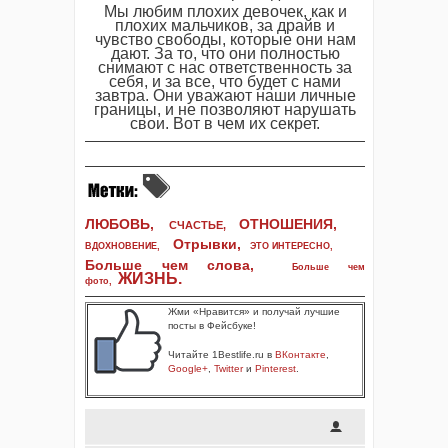
Мы любим плохих девочек, как и
плохих мальчиков, за драйв и
чувство свободы, которые они нам
дают. За то, что они полностью
снимают с нас ответственность за
себя, и за все, что будет с нами
завтра. Они уважают наши личные
границы, и не позволяют нарушать
свои. Вот в чем их секрет.
ЛЮБОВЬ,
ОТНОШЕНИЯ,
СЧАСТЬЕ,
Отрывки
,
ВДОХНОВЕНИЕ
,
ЭТО ИНТЕРЕСНО
,
Больше чем слова,
Больше чем
ЖИЗНЬ
.
фото
,
Жми «Нравится» и получай лучшие
посты в Фейсбуке!
Читайте 1Bestlife.ru в
ВКонтакте
,
Google+
,
Twitter
и
Pinterest
.