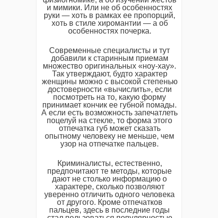
и мимики. Или не об особенностях
руки — хоть в рамках ее пропорций,
хоть в стиле хиромантии — а об
особенностях почерка.
Современные специалисты и тут
добавили к старинным приемам
множество оригинальных «ноу-хау».
Так утверждают, будто характер
женщины можно с высокой степенью
достоверности «вычислить», если
посмотреть на то, какую форму
принимает кончик ее губной помады.
А если есть возможность запечатлеть
поцелуй на стекле, то форма этого
отпечатка губ может сказать
опытному человеку не меньше, чем
узор на отпечатке пальцев.
Криминалисты, естественно,
предпочитают те методы, которые
дают не столько информацию о
характере, сколько позволяют
уверенно отличить одного человека
от другого. Кроме отпечатков
пальцев, здесь в последние годы
стал пользоваться популярностью