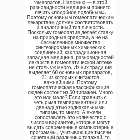
гомеопатов. Напомню — в этой
разновидности медицины принято
лечить «подобное подобным».
Поэтому основным гомеопатическим
лекарствам должен соответствовать
и аналогичный тип личности.
Поскольку гомеопатия делает ставку
на природные средства, а не на
бесчисленное множество
синтезированных химических
соединений, как традиционная
западная медицина, разновидностей
лекарств в гомеопатической аптеке
не столь уж много. Из них традиция
выделяет 60 основных препаратов,
21 из которых считаются
важнейшими. Поэтому
гомеопатическая классификация
людей состоит из 60 типажей. Много
это или мало? Если сравнить с
четырьмя темпераментами или
двенадцатью зодиакальными
типами, то много. А ежели
сопоставлять это количество с
числом вариантов, которые могут
выдать современные компьютерные
программы, учитывающие тысячи
сочетаний различных типажей, то