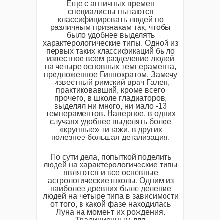
Еще с античных времен
специалисты пытаются
классифицировать людей по
различным признакам так, чтобы
было удобнее выделять
характерологические типы. Одной из
первых таких классификаций было
известное всем разделение людей
на четыре основных темперамента,
предложенное Гиппократом. Замечу
-известный римский врач Гален,
практиковавший, кроме всего
прочего, в школе гладиаторов,
выделял ни много, ни мало -13
темпераментов. Наверное, в одних
случаях удобнее выделять более
«крупные» типажи, в других
полезнее большая детализация.
По сути дела, попыткой поделить
людей на характерологические типы
являются и все основные
астрологические школы. Одним из
наиболее древних было деление
людей на четыре типа в зависимости
от того, в какой фазе находилась
Луна на момент их рождения.
Традиционным для