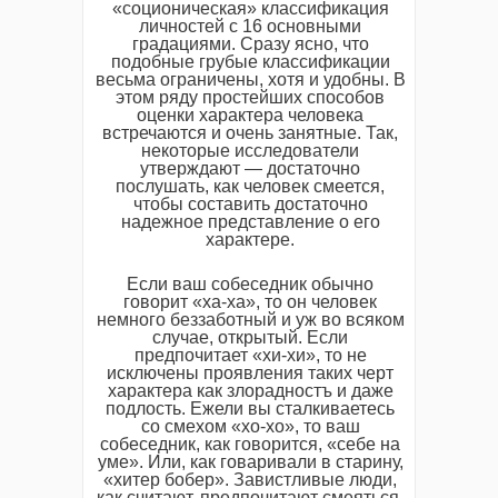
«соционическая» классификация
личностей с 16 основными
градациями. Сразу ясно, что
подобные грубые классификации
весьма ограничены, хотя и удобны. В
этом ряду простейших способов
оценки характера человека
встречаются и очень занятные. Так,
некоторые исследователи
утверждают — достаточно
послушать, как человек смеется,
чтобы составить достаточно
надежное представление о его
характере.
Если ваш собеседник обычно
говорит «ха-ха», то он человек
немного беззаботный и уж во всяком
случае, открытый. Если
предпочитает «хи-хи», то не
исключены проявления таких черт
характера как злорадностъ и даже
подлость. Ежели вы сталкиваетесь
со смехом «хо-хо», то ваш
собеседник, как говорится, «себе на
уме». Или, как говаривали в старину,
«хитер бобер». Завистливые люди,
как считают, предпочитают смеяться,