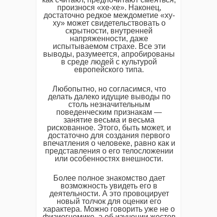
произнося «хе-хе». Наконец,
достаточно редкое междометие «ху-
ху» может свидетельствовать о
скрытности, внутренней
напряженности, даже
испытываемом страхе. Все эти
выводы, разумеется, апробированы
в среде людей с культурой
европейского типа.
Любопытно, но согласимся, что
делать далеко идущие выводы по
столь незначительным
поведенческим признакам —
занятие весьма и весьма
рискованное. Этого, быть может, и
достаточно для создания первого
впечатления о человеке, равно как и
представления о его телосложении
или особенностях внешности.
Более полное знакомство дает
возможность увидеть его в
деятельности. А это провоцирует
новый толчок для оценки его
характера. Можно говорить уже не о
физиогномике, а об изучении жестов