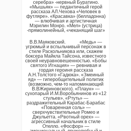
серебра» -нервный Буратино.
«Мышьяк» — педантичный герой
рассказа АЛ.Чехова «Человек в
футляре». «Красавка» (белладонна)
— влюбчивая и артистичная
Мэрилин Монро. «Мел» (устрица)
-прямолинейный, «чеканящий шаг»
B.В.Маяковский. «Медь» —
угрюмый и вспыльчивый персонаж в
стиле Раскольникова или, скажем
боксера Майкла Тайсона, известного
своей неуравновешенностью. «Бобы
святого Игнация» — ревнивая и
гордая героиня рассказа
А.Н.Толстого «Гадюка». «Змеиный
яд» — гиперобщительный политик
(возможно, чем-то напоминающий
В.ВЖириновского). «Плаун» —
сухопарый И.М.Воробьянинов из «12
стульев». «Ртуть» —
раздражительный Карабас-Барабас
«Поваренная соль» —
сверхчувствительные Ромео и
Джульетта. «Рвотный орех» —
агрессивный начальник в стиле
Отелло. «Фосфор» —
эмоциональный, дружелюбный и