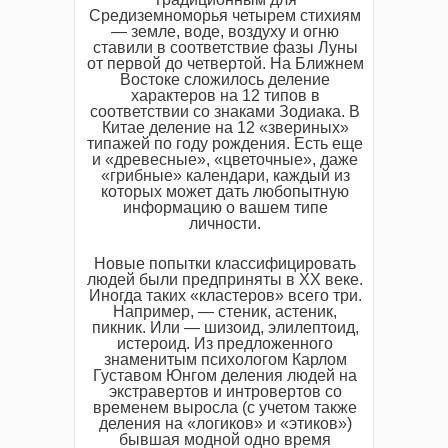
Средиземноморья четырем стихиям
— земле, воде, воздуху и огню
ставили в соответствие фазы Луны
от первой до четвертой. На Ближнем
Востоке сложилось деление
характеров на 12 типов в
соответствии со знаками Зодиака. В
Китае деление на 12 «звериных»
типажей по году рождения. Есть еще
и «древесные», «цветочные», даже
«грибные» календари, каждый из
которых может дать любопытную
информацию о вашем типе
личности.
Новые попытки классифицировать
людей были предприняты в XX веке.
Иногда таких «кластеров» всего три.
Например, — стеник, астеник,
пикник. Или — шизоид, элилептоид,
истероид. Из предложенного
знаменитым психологом Карлом
Густавом Юнгом деления людей на
экстравертов и интровертов со
временем выросла (с учетом также
деления на «логиков» и «этиков»)
бывшая модной одно время