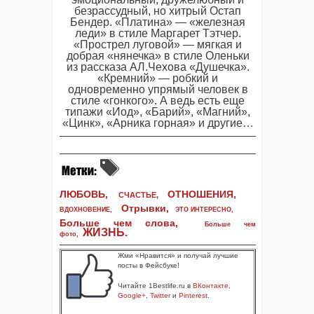
безрассудный, но хитрый Остап
Бендер. «Платина» — «железная
леди» в стиле Маргарет Тэтчер.
«Прострел луговой» — мягкая и
добрая «нянечка» в стиле Оленьки
из рассказа АЛ.Чехова «Душечка».
«Кремний» — робкий и
одновременно упрямый человек в
стиле «гонкого». А ведь есть еще
типажи «Иод», «Барий», «Магний»,
«Цинк», «Арника горная» и другие…
ЛЮБОВЬ,
ОТНОШЕНИЯ,
СЧАСТЬЕ,
Отрывки
,
ВДОХНОВЕНИЕ
,
ЭТО ИНТЕРЕСНО
,
Больше чем слова,
Больше чем
ЖИЗНЬ
.
фото
,
Жми «Нравится» и получай лучшие
посты в Фейсбуке!
Читайте 1Bestlife.ru в
ВКонтакте
,
Google+
,
Twitter
и
Pinterest
.