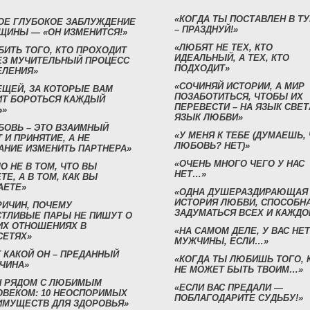
«КОГДА ТЫ ПОСТАВЛЕН В Т
ОЕ ГЛУБОКОЕ ЗАБЛУЖДЕНИЕ
– ПРАЗДНУЙ!»
ЩИНЫ — «ОН ИЗМЕНИТСЯ!»
«ЛЮБЯТ НЕ ТЕХ, КТО
БИТЬ ТОГО, КТО ПРОХОДИТ
ИДЕАЛЬНЫЙ, А ТЕХ, КТО
ЕЗ МУЧИТЕЛЬНЫЙ ПРОЦЕСС
ПОДХОДИТ»
ЕЛЕНИЯ»
«СОЧИНЯЙ ИСТОРИИ, А МИР
ЕЩЕЙ, ЗА КОТОРЫЕ ВАМ
ПОЗАБОТИТЬСЯ, ЧТОБЫ ИХ
ИТ БОРОТЬСЯ КАЖДЫЙ
ПЕРЕВЕСТИ – НА ЯЗЫК СВЕТ
Ь»
ЯЗЫК ЛЮБВИ»
БОВЬ – ЭТО ВЗАИМНЫЙ
«У МЕНЯ К ТЕБЕ (ДУМАЕШЬ,
 И ПРИНЯТИЕ, А НЕ
ЛЮБОВЬ? НЕТ)»
АНИЕ ИЗМЕНИТЬ ПАРТНЕРА»
«ОЧЕНЬ МНОГО ЧЕГО У НАС
О НЕ В ТОМ, ЧТО ВЫ
НЕТ…»
ТЕ, А В ТОМ, КАК ВЫ
АЕТЕ»
«ОДНА ДУШЕРАЗДИРАЮЩАЯ
ИСТОРИЯ ЛЮБВИ, СПОСОБН
РИЧИН, ПОЧЕМУ
ЗАДУМАТЬСЯ ВСЕХ И КАЖДО
СТЛИВЫЕ ПАРЫ НЕ ПИШУТ О
ИХ ОТНОШЕНИЯХ В
«НА САМОМ ДЕЛЕ, У ВАС НЕТ
СЕТЯХ»
МУЖЧИНЫ, ЕСЛИ…»
 КАКОЙ ОН – ПРЕДАННЫЙ
«КОГДА ТЫ ЛЮБИШЬ ТОГО, 
ЧИНА»
НЕ МОЖЕТ БЫТЬ ТВОИМ…»
Н РЯДОМ С ЛЮБИМЫМ
«ЕСЛИ ВАС ПРЕДАЛИ —
ОВЕКОМ: 10 НЕОСПОРИМЫХ
ПОБЛАГОДАРИТЕ СУДЬБУ!»
ИМУЩЕСТВ ДЛЯ ЗДОРОВЬЯ»