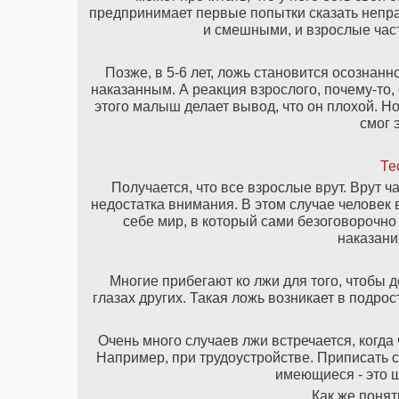
предпринимает первые попытки сказать непра
и смешными, и взрослые час
Позже, в 5-6 лет, ложь становится осознанн
наказанным. А реакция взрослого, почему-то,
этого малыш делает вывод, что он плохой. Но
смог 
Те
Получается, что все взрослые врут. Врут ча
недостатка внимания. В этом случае человек 
себе мир, в который сами безоговорочно
наказания
Многие прибегают ко лжи для того, чтобы д
глазах других. Такая ложь возникает в подрос
Очень много случаев лжи встречается, когда
Например, при трудоустройстве. Приписать 
имеющиеся - это ш
Как же понят