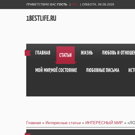
ПРИВЕТСТВУЮ ВАС
ГОСТЬ
|
RSS
|
СУББОТА, 08.08.2026
1BESTLIFE.RU
ГЛАВНАЯ
ЖИЗНЬ
ЛЮБОВЬ И ОТНОШЕ
СТАТЬИ
МОЙ МИР,МОЁ СОСТОЯНИЕ
ЛЮБОВНЫЕ ПИСЬМА
ИСТ
Главная
»
Интересные статьи
»
ИНТЕРЕСНЫЙ МИР
» «Л