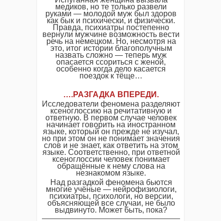
медиков, но те только развели
руками — молодой муж был здоров
как бык и психически, и физически.
Правда, психиатры постепенно
вернули мужчине возможность вести
речь на немецком. Но, несмотря на
это, итог истории благополучным
назвать сложно — теперь муж
опасается ссориться с женой,
особенно когда дело касается
поездок к тёще…
….
РАЗГАДКА ВПЕРЕДИ
.
Исследователи феномена разделяют
ксеноглоссию на речитативную и
ответную. В первом случае человек
начинает говорить на иностранном
языке, который он прежде не изучал,
но при этом он не понимает значения
слов и не знает, как ответить на этом
языке. Соответственно, при ответной
ксеноглоссии человек понимает
обращённые к нему слова на
незнакомом языке.
Над разгадкой феномена бьются
многие учёные — нейрофизиологи,
психиатры, психологи, но версии,
объясняющей все случаи, не было
выдвинуто. Может быть, пока?