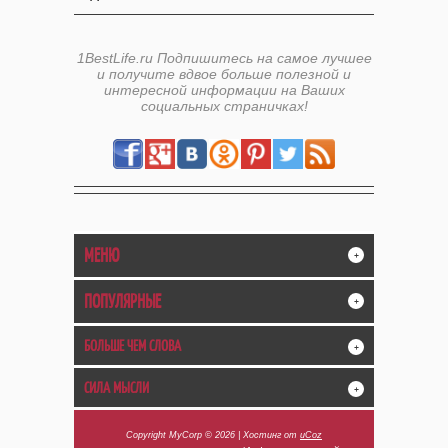
1BestLife.ru Подпишитесь на самое лучшее
и получите вдвое больше полезной и
интересной информации на Ваших
социальных страничках!
МЕНЮ
+
ПОПУЛЯРНЫЕ
+
БОЛЬШЕ ЧЕМ СЛОВА
+
СИЛА МЫСЛИ
+
Copyright MyCorp © 2026
|
Хостинг от
uCoz