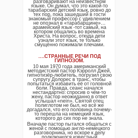
разговаривают на неизвестном
языке. Он думал, что это какой-то
тарабарский детский язык, ровно до
тех пор, пока зашедший в гости
знакомый профессор с удивлением
не опознал в «тарабарщине»…
арамейский язык -тот самый, на
котором общались во времена
Христа. На вопрос, откуда дети
узнали этот язык, те только
смущённо пожимали плечами.
….
СТРАННЫЕ РЕЧИ ПОД
ГИПНОЗОМ
.
10 мая 1970 года американский
методистский пастор Кэрролл Джей,
гипнотизёр-любитель, погрузил свою
супругу Долорес в транс, чтобы
попытаться избавить её от головной
боли. Правда, сеанс начался
нестандартно: спросив о чём-то
жену, пастор неожиданно в ответ
услышал «nein». Святой отец
полиглотом не был, но всё же
догадался, что его половина почему-
то перешла на немецкий язык,
которого до сих пор не знала.
Вначале пастор пытался общаться с
женой с помощью англо-немецкого
разговорника, но вскоре к делу
подключился известный