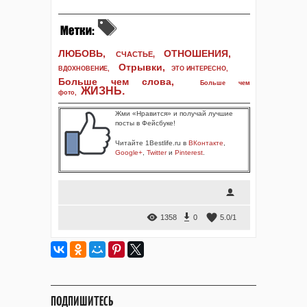
ЛЮБОВЬ,
ОТНОШЕНИЯ,
СЧАСТЬЕ,
Отрывки
,
ВДОХНОВЕНИЕ
,
ЭТО ИНТЕРЕСНО
,
Больше чем слова,
Больше чем
ЖИЗНЬ
.
фото
,
Жми «Нравится» и получай лучшие
посты в Фейсбуке!
Читайте 1Bestlife.ru в
ВКонтакте
,
Google+
,
Twitter
и
Pinterest
.
1358
0
5.0
/
1
ПОДПИШИТЕСЬ