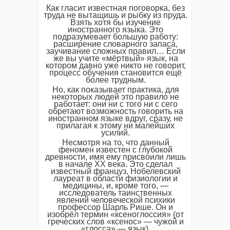
Как гласит известная поговорка, без
труда не вытащишь и рыбку из пруда.
Взять хотя бы изучение
иностранного языка. Это
подразумевает большую работу:
расширение словарного запаса,
заучивание сложных правил… Если
же вы учите «мёртвый» язык, на
котором давно уже никто не говорит,
процесс обучения становится ещё
более трудным.
Но, как показывает практика, для
некоторых людей это правило не
работает: они ни с того ни с сего
обретают возможность говорить на
иностранном языке вдруг, сразу, не
прилагая к этому ни малейших
усилий.
Несмотря на то, что данный
феномен известен с глубокой
древности, имя ему присвоили лишь
в начале XX века. Это сделал
известный француз, Нобелевский
лауреат в области физиологии и
медицины, и, кроме того, —
исследователь таинственных
явлений человеческой психики
профессор Шарль Рише. Он и
изобрёл термин «ксеноглоссия» (от
греческих слов «ксенос» — чужой и
«глосса» — язык).