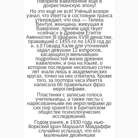
говорили вавилоняне ещё в
дохристианскую эпоху!
Но это ещё не всё! Учёный вскоре
узнал, что Иветта в состоянии транса
утверждает, что она — Телека
Вентуя, женщина, живущая в
Вавилоне, причём царствует
«сейчас» в Древнем Египте
Аменхотеп III (фараон XVIII династии,
правивший с 1455-го по 1419 год до
н. э.)! Говард Халм для уточнения
задал девушке 12 вопросов,
касающихся мельчайших
подробностей жизни древних
вавилонян, и она на языке, о
котором последние несколько сотен
лет знали лишь в академических
кругах, точно на них ответила. Кроме
того, за полтора часа Иветта
написала 66 правильных фраз
иероглифами.
Пластинки с записью голоса
учительницы, а также листы с
нарисованными ею иероглифами до
сих пор хранятся в Британском
обществе психологических
исследований.
Годом ранее, в 1930 году, нью-
йоркский врач Маршалл Макдаффи
случайно услышал, что его
маленькие двойняшки