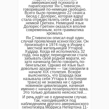
американский психиатр и
парапсихолог Ян Стивенсон,
говоривший по-немецки свободно.
Всего было проведено 22 сеанса
бесед с Долорес, которая вдруг
стала отождествлять себя с какой-то
немкой Гретхен. Немецкий язык
Долорес-Гретхен оказался вполне
современным, хотя грамматика
хромала.
Ян Стивенсон описал ещё один
случай проявления ксеноглоссии. Он
произошёл в 1974 году в Индии с
местной жительницей Уттарой
Худдар. Когда ей исполнилось 32
года, она вдруг периодически стала
забывать свой родной марати, но
зато начинала бегло говорить по-
бенгальски. Однако её язык был
довольно архаичен — так говорили в
начале XIX столетия. Вскоре
выяснилось, что Шарада (как
называла себя Уттара в состоянии
транса) не знакома ни с одной
новинкои цивилизации, начиная
именно с начала позапрошлого века.
Это только добавило неясностей…
И речь идёт не о единичном случае.
Так, находившийся под
наблюдением другого американского
гипнотизёра Морриса Нетертона 11-