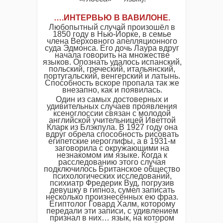
….
ИНТЕРВЬЮ В ВАВИЛОНЕ
.
Любопытный случай произошёл в
1850 году в Нью-Йорке, в семье
члена Верховного апелляционного
суда Эдмонса. Его дочь Лаура вдруг
начала говорить на множестве
языков. Опознать удалось испанский,
польский, греческий, итальянский,
португальский, венгерский и латынь.
Способность вскоре пропала так же
внезапно, как и появилась.
Один из самых достоверных и
удивительных случаев проявления
ксеноглоссии связан с молодой
английской учительницей Иветтой
Кларк из Блэкпула. В 1927 году она
вдруг обрела способность рисовать
египетские иероглифы, а в 1931-м
заговорила с окружающими на
незнакомом им языке. Когда к
расследованию этого случая
подключилось Британское общество
психологических исследований,
психиатр Фредерик Вуд, погрузив
девушку в гипноз, сумел записать
несколько произнесённых ею фраз.
Египтолог Говард Халм, которому
передали эти записи, с удивлением
признал в них… язык, на котором