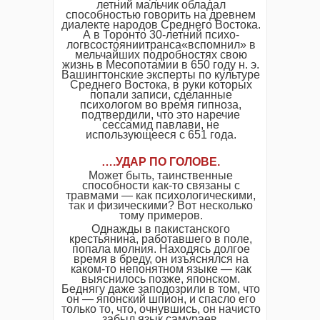
летний мальчик обладал
способностью говорить на древнем
диалекте народов Среднего Востока.
А в Торонто 30-летний психо-
логвсостояниитранса«вспомнил» в
мельчайших подробностях свою
жизнь в Месопотамии в 650 году н. э.
Вашингтонские эксперты по культуре
Среднего Востока, в руки которых
попали записи, сделанные
психологом во время гипноза,
подтвердили, что это наречие
сессамид павлави, не
использующееся с 651 года.
….
УДАР ПО ГОЛОВЕ
.
Может быть, таинственные
способности как-то связаны с
травмами — как психологическими,
так и физическими? Вот несколько
тому примеров.
Однажды в пакистанского
крестьянина, работавшего в поле,
попала молния. Находясь долгое
время в бреду, он изъяснялся на
каком-то непонятном языке — как
выяснилось позже, японском.
Беднягу даже заподозрили в том, что
он — японский шпион, и спасло его
только то, что, очнувшись, он начисто
забыл язык самураев.