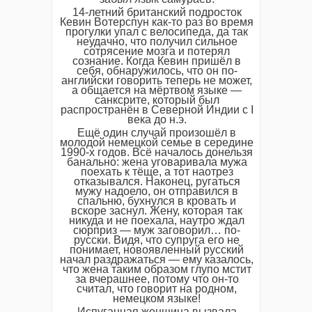
14-летний британский подросток
Кевин Вотерспун как-то раз во время
прогулки упал с велосипеда, да так
неудачно, что получил сильное
сотрясение мозга и потерял
сознание. Когда Кевин пришёл в
себя, обнаружилось, что он по-
английски говорить теперь не может,
а общается на мёртвом языке —
санксрите, который был
распространён в Северной Индии с I
века до н.э.
Ещё один случай произошёл в
молодой немецкой семье в середине
1990-х годов. Всё началось донельзя
банально: жена уговаривала мужа
поехать к тёще, а тот наотрез
отказывался. Наконец, ругаться
мужу надоело, он отправился в
спальню, бухнулся в кровать и
вскоре заснул. Жену, которая так
никуда и не поехала, наутро ждал
сюрприз — муж заговорил… по-
русски. Видя, что супруга его не
понимает, новоявленный русский
начал раздражаться — ему казалось,
что жена таким образом глупо мстит
за вчерашнее, потому что он-то
считал, что говорит на родном,
немецком языке!
Испуганная женщина вызвала