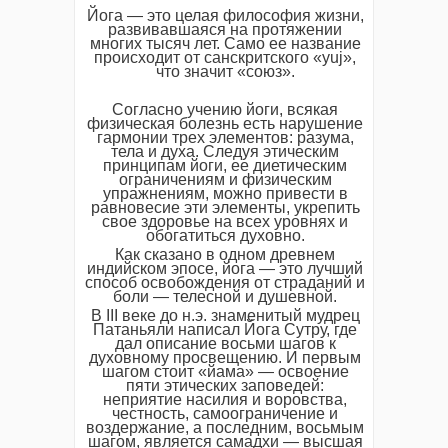
Йога — это целая философия жизни,
развивавшаяся на протяжении
многих тысяч лет. Само ее название
происходит от санскритского «yuj»,
что значит «союз».
Согласно учению йоги, всякая
физическая болезнь есть нарушение
гармонии трех элементов: разума,
тела и духа. Следуя этическим
принципам йоги, ее диетическим
ограничениям и физическим
упражнениям, можно привести в
равновесие эти элементы, укрепить
свое здоровье на всех уровнях и
обогатиться духовно.
Как сказано в одном древнем
индийском эпосе, йога — это лучший
способ освобождения от страданий и
боли — телесной и душевной.
В III веке до н.э. знаменитый мудрец
Патаньяли написал Йога Сутру, где
дал описание восьми шагов к
духовному просвещению. И первым
шагом стоит «йама» — освоение
пяти этических заповедей:
неприятие насилия и воровства,
честность, самоограничение и
воздержание, а последним, восьмым
шагом, является самадхи — высшая