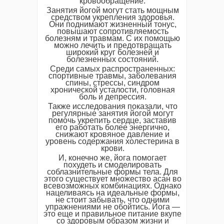
кровообращение.
Занятия йогой могут стать мощным
средством укрепления здоровья.
Они поднимают жизненный тонус,
повышают сопротивляемость
болезням и травмам. С их помощью
можно лечить и предотвращать
широкий круг болезней и
болезненных состояний.
Среди самых распространенных:
спортивные травмы, заболевания
спины, стрессы, синдром
хронической усталости, головная
боль и депрессия.
Также исследования показали, что
регулярные занятия йогой могут
помочь укрепить сердце, заставив
его работать более энергично,
снижают кровяное давление и
уровень содержания холестерина в
крови.
И, конечно же, йога помогает
похудеть и смоделировать
соблазнительные формы тела. Для
этого существует множество асан во
всевозможных комбинациях. Однако
нацеливаясь на идеальные формы,
не стоит забывать, что одними
упражнениями не обойтись. Йога —
это еще и правильное питание вкупе
со здоровым образом жизни и