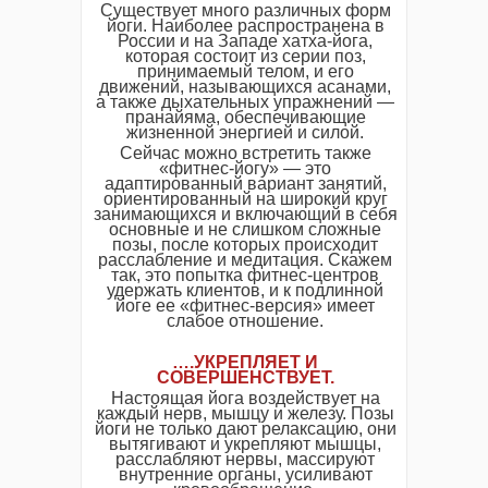
Существует много различных форм
йоги. Наиболее распространена в
России и на Западе хатха-йога,
которая состоит из серии поз,
принимаемый телом, и его
движений, называющихся асанами,
а также дыхательных упражнений —
пранайяма, обеспечивающие
жизненной энергией и силой.
Сейчас можно встретить также
«фитнес-йогу» — это
адаптированный вариант занятий,
ориентированный на широкий круг
занимающихся и включающий в себя
основные и не слишком сложные
позы, после которых происходит
расслабление и медитация. Скажем
так, это попытка фитнес-центров
удержать клиентов, и к подлинной
йоге ее «фитнес-версия» имеет
слабое отношение.
….УКРЕПЛЯЕТ И
СОВЕРШЕНСТВУЕТ.
Настоящая йога воздействует на
каждый нерв, мышцу и железу. Позы
йоги не только дают релаксацию, они
вытягивают и укрепляют мышцы,
расслабляют нервы, массируют
внутренние органы, усиливают