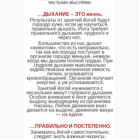
чистыми мыслями.
….ДЫХАНИЕ – ЭТО жизнь.
Результаты от занятий йогой будут
гораздо хуже, если не научиться
правильно дышать. Йога требует
правильного дыхания -грудного и
через нос.
Большинство из нас дышит
«животом», что есть неправильно,
так как кислорода поступает в
организм гораздо меньше, нежели
когда мы дышим полной грудью. При
грудном дыхании максимально
задействована жизненная емкость
легких, усиливается
кровообращение. Организм получает
энергию, а ум успокаивается.
Занятий йогой начинаются с
нескольких минут глубокого дыхания.
Особое внимание в йоге уделяется
выдоху, выводящему из организма
токсины. Любое движение вниз
делается на выдохе, движение вверх
— на вдохе.
….ПРАВИЛЬНО И ПОСТЕПЕННО.
Занимаясь йогой самостоятельно,
следует знать важные нюансы.