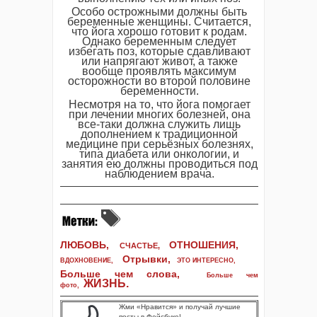
Особо острожными должны быть
беременные женщины. Считается,
что йога хорошо готовит к родам.
Однако беременным следует
избегать поз, которые сдавливают
или напрягают живот, а также
вообще проявлять максимум
осторожности во второй половине
беременности.
Несмотря на то, что йога помогает
при лечении многих болезней, она
все-таки должна служить лишь
дополнением к традиционной
медицине при серьёзных болезнях,
типа диабета или онкологии, и
занятия ею должны проводиться под
наблюдением врача.
ЛЮБОВЬ,
ОТНОШЕНИЯ,
СЧАСТЬЕ,
Отрывки
,
ВДОХНОВЕНИЕ
,
ЭТО ИНТЕРЕСНО
,
Больше чем слова,
Больше чем
ЖИЗНЬ
.
фото
,
Жми «Нравится» и получай лучшие
посты в Фейсбуке!