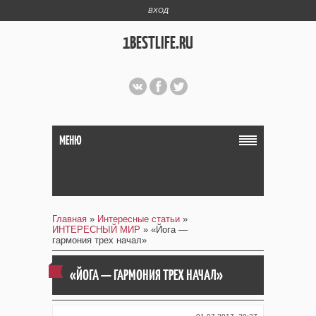
ВХОД
1BESTLIFE.RU
МЕНЮ
Главная
»
Интересные статьи
»
ИНТЕРЕСНЫЙ МИР
» «Йога —
гармония трех начал»
«ЙОГА — ГАРМОНИЯ ТРЕХ НАЧАЛ»