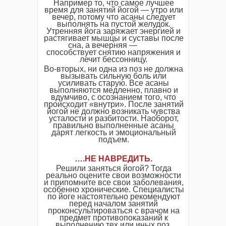
Например то, что самое лучшее
время для занятий йогой — утро или
вечер, потому что асаны следует
выполнять на пустой желудок.
Утренняя йога заряжает энергией и
растягивает мышцы и суставы после
сна, а вечерняя —
способствует снятию напряжения и
лечит бессонницу.
Во-вторых, ни одна из поз не должна
вызывать сильную боль или
усиливать старую. Все асаны
выполняются медленно, плавно и
вдумчиво, с осознанием того, что
происходит «внутри». После занятий
йогой не должно возникать чувства
усталости и разбитости. Наоборот,
правильно выполненные асаны
дарят легкость и эмоциональный
подъем.
….НЕ НАВРЕДИТЬ.
Решили заняться йогой? Тогда
реально оцените свои возможности
и припомните все свои заболевания,
особенно хронические. Специалисты
по йоге настоятельно рекомендуют
перед началом занятий
проконсультироваться с врачом на
предмет противопоказаний к
выполнению тех или иных поз.