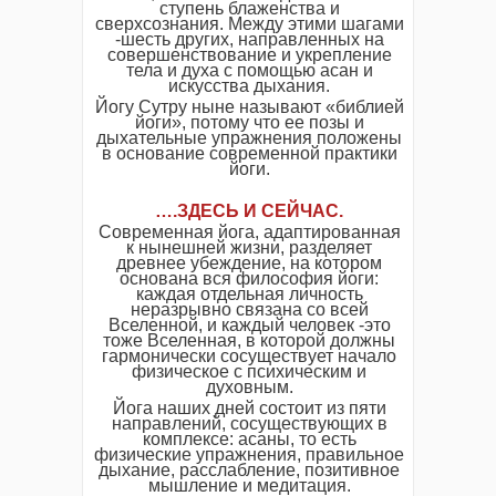
ступень блаженства и
сверхсознания. Между этими шагами
-шесть других, направленных на
совершенствование и укрепление
тела и духа с помощью асан и
искусства дыхания.
Йогу Сутру ныне называют «библией
йоги», потому что ее позы и
дыхательные упражнения положены
в основание современной практики
йоги.
….ЗДЕСЬ И СЕЙЧАС.
Современная йога, адаптированная
к нынешней жизни, разделяет
древнее убеждение, на котором
основана вся философия йоги:
каждая отдельная личность
неразрывно связана со всей
Вселенной, и каждый человек -это
тоже Вселенная, в которой должны
гармонически сосуществует начало
физическое с психическим и
духовным.
Йога наших дней состоит из пяти
направлений, сосуществующих в
комплексе: асаны, то есть
физические упражнения, правильное
дыхание, расслабление, позитивное
мышление и медитация.