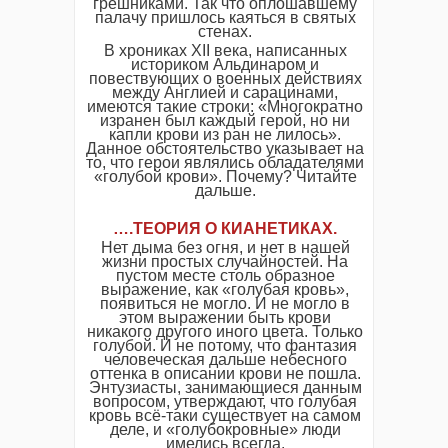
грешниками. Так что оплошавшему
палачу пришлось каяться в святых
стенах.
В хрониках XII века, написанных
историком Альдинаром и
повествующих о военных действиях
между Англией и сарацинами,
имеются такие строки: «Многократно
изранен был каждый герой, но ни
капли крови из ран не лилось».
Данное обстоятельство указывает на
то, что герои являлись обладателями
«голубой крови». Почему? Читайте
дальше.
…
.
ТЕОРИЯ О КИАНЕТИКАХ
.
Нет дыма без огня, и нет в нашей
жизни простых случайностей. На
пустом месте столь образное
выражение, как «голубая кровь»,
появиться не могло. И не могло в
этом выражении быть крови
никакого другого иного цвета. Только
голубой. И не потому, что фантазия
человеческая дальше небесного
оттенка в описании крови не пошла.
Энтузиасты, занимающиеся данным
вопросом, утверждают, что голубая
кровь всё-таки существует на самом
деле, и «голубокровные» люди
имелись всегда.