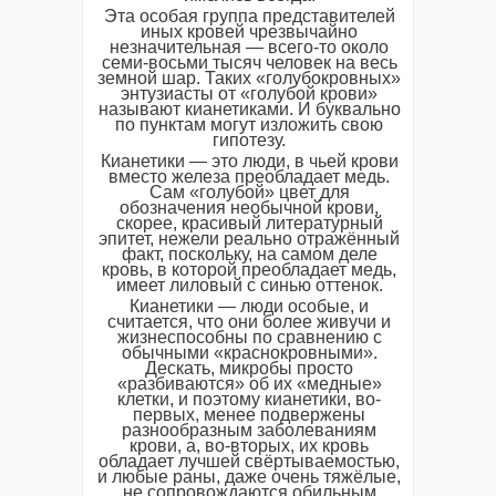
Эта особая группа представителей
иных кровей чрезвычайно
незначительная — всего-то около
семи-восьми тысяч человек на весь
земной шар. Таких «голубокровных»
энтузиасты от «голубой крови»
называют кианетиками. И буквально
по пунктам могут изложить свою
гипотезу.
Кианетики — это люди, в чьей крови
вместо железа преобладает медь.
Сам «голубой» цвет для
обозначения необычной крови,
скорее, красивый литературный
эпитет, нежели реально отражённый
факт, поскольку, на самом деле
кровь, в которой преобладает медь,
имеет лиловый с синью оттенок.
Кианетики — люди особые, и
считается, что они более живучи и
жизнеспособны по сравнению с
обычными «краснокровными».
Дескать, микробы просто
«разбиваются» об их «медные»
клетки, и поэтому кианетики, во-
первых, менее подвержены
разнообразным заболеваниям
крови, а, во-вторых, их кровь
обладает лучшей свёртываемостью,
и любые раны, даже очень тяжёлые,
не сопровождаются обильным