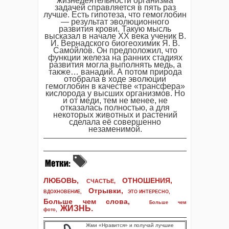
жизнедеятельности организма
задачей справляется в пять раз
лучше. Есть гипотеза, что гемоглобин
— результат эволюционного
развития крови. Такую мысль
высказал в начале XX века ученик В.
И. Вернадского биогеохимик Я. В.
Самойлов. Он предположил, что
функции железа на ранних стадиях
развития могла выполнять медь, а
также… ванадий. А потом природа
отобрала в ходе эволюции
гемоглобин в качестве «трансфера»
кислорода у высших организмов. Но
и от меди, тем не менее, не
отказалась полностью, а для
некоторых животных и растений
сделала её совершенно
незаменимой.
ЛЮБОВЬ,
ОТНОШЕНИЯ,
СЧАСТЬЕ,
Отрывки
,
ВДОХНОВЕНИЕ
,
ЭТО ИНТЕРЕСНО
,
Больше чем слова,
Больше чем
ЖИЗНЬ
.
фото
,
Жми «Нравится» и получай лучшие