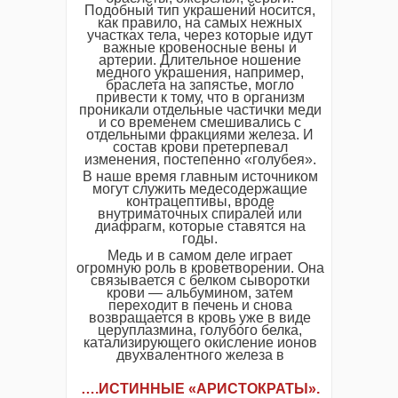
Подобный тип украшений носится,
как правило, на самых нежных
участках тела, через которые идут
важные кровеносные вены и
артерии. Длительное ношение
медного украшения, например,
браслета на запястье, могло
привести к тому, что в организм
проникали отдельные частички меди
и со временем смешивались с
отдельными фракциями железа. И
состав крови претерпевал
изменения, постепенно «голубея».
В наше время главным источником
могут служить медесодержащие
контрацептивы, вроде
внутриматочных спиралей или
диафрагм, которые ставятся на
годы.
Медь и в самом деле играет
огромную роль в кроветворении. Она
связывается с белком сыворотки
крови — альбумином, затем
переходит в печень и снова
возвращается в кровь уже в виде
церуплазмина, голубого белка,
катализирующего окисление ионов
двухвалентного железа в
…
.
ИСТИННЫЕ «АРИСТОКРАТЫ»
.