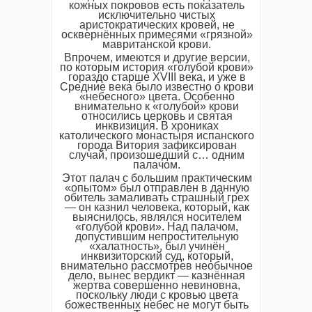
кожных покровов есть показатель
исключительно чистых
аристократических кровей, не
осквернённых примесями «грязной»
мавританской крови.
Впрочем, имеются и другие версии,
по которым история «голубой крови»
гораздо старше XVIII века, и уже в
Средние века было известно о крови
«небесного» цвета. Особенно
внимательно к «голубой» крови
относились церковь и святая
инквизиция. В хрониках
католического монастыря испанского
города Витория зафиксирован
случай, произошедший с… одним
палачом.
Этот палач с большим практическим
«опытом» был отправлен в данную
обитель замаливать страшный грех
— он казнил человека, который, как
выяснилось, являлся носителем
«голубой крови». Над палачом,
допустившим непростительную
«халатность», был учинён
инквизиторский суд, который,
внимательно рассмотрев необычное
дело, вынес вердикт — казнённая
жертва совершенно невиновна,
поскольку люди с кровью цвета
божественных небес не могут быть