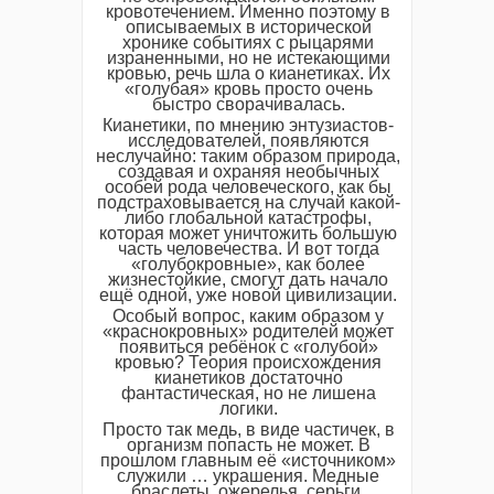
кровотечением. Именно поэтому в
описываемых в исторической
хронике событиях с рыцарями
израненными, но не истекающими
кровью, речь шла о кианетиках. Их
«голубая» кровь просто очень
быстро сворачивалась.
Кианетики, по мнению энтузиастов-
исследователей, появляются
неслучайно: таким образом природа,
создавая и охраняя необычных
особей рода человеческого, как бы
подстраховывается на случай какой-
либо глобальной катастрофы,
которая может уничтожить большую
часть человечества. И вот тогда
«голубокровные», как более
жизнестойкие, смогут дать начало
ещё одной, уже новой цивилизации.
Особый вопрос, каким образом у
«краснокровных» родителей может
появиться ребёнок с «голубой»
кровью? Теория происхождения
кианетиков достаточно
фантастическая, но не лишена
логики.
Просто так медь, в виде частичек, в
организм попасть не может. В
прошлом главным её «источником»
служили … украшения. Медные
браслеты, ожерелья, серьги.