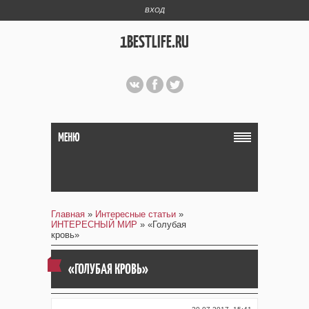
ВХОД
1BESTLIFE.RU
МЕНЮ
Главная
»
Интересные статьи
»
ИНТЕРЕСНЫЙ МИР
» «Голубая
кровь»
«ГОЛУБАЯ КРОВЬ»