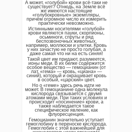
А может, «голубой» крови всё-таки не
существует? Отнюдь, на Земле всё
же имеются настоящие
«голубокровные» экземпляры,
причём огромное число их измерить
практически невозможно.
Истинными носителями «голубой»
крови являются пауки, скорпионы,
осьминоги, спруты и ряд
беспозвоночных животных,
например, моллюски и улитки. Кровь
у них зачастую не просто голубая, а
даже самая что ни на есть синяя!
Такой цвет им придают, разумеется,
ионы меди. В их белке содержится
особое вещество — гемоцианин (от
лат. «гема» — кровь, «циана» —
синий), который и окрашивает кровь
в особый, «царский» цвет.
Но о «геме» здесь речь идти не
может. В гемоцианине одна молекула
кислорода связывается с двумя
атомами меди. При таких условиях и
происходит «посинение» крови, а
также наблюдается такое
специфическое явление, как
флуоресценция.
Гемоцианин значительно уступает
гемоглобину в переноске кислорода.
Гемоглобин с этой важнейшей для