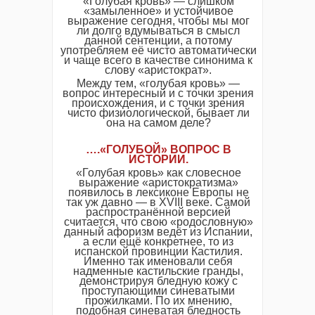
«Голубая кровь» — слишком
«замыленное» и устойчивое
выражение сегодня, чтобы мы мог
ли долго вдумываться в смысл
данной сентенции, а потому
употребляем её чисто автоматически
и чаще всего в качестве синонима к
слову «аристократ».
Между тем, «голубая кровь» —
вопрос интересный и с точки зрения
происхождения, и с точки зрения
чисто физиологической, бывает ли
она на самом деле?
….«ГОЛУБОЙ» ВОПРОС В
ИСТОРИИ
.
«Голубая кровь» как словесное
выражение «аристократизма»
появилось в лексиконе Европы не
так уж давно — в XVIII веке. Самой
распространённой версией
считается, что свою «родословную»
данный афоризм ведёт из Испании,
а если ещё конкретнее, то из
испанской провинции Кастилия.
Именно так именовали себя
надменные кастильские гранды,
демонстрируя бледную кожу с
проступающими синеватыми
прожилками. По их мнению,
подобная синеватая бледность