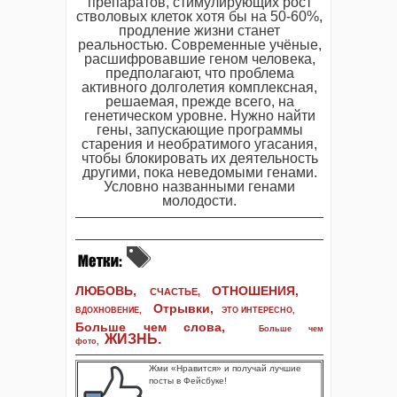
препаратов, стимулирующих рост
стволовых клеток хотя бы на 50-60%,
продление жизни станет
реальностью. Современные учёные,
расшифровавшие геном человека,
предполагают, что проблема
активного долголетия комплексная,
решаемая, прежде всего, на
генетическом уровне. Нужно найти
гены, запускающие программы
старения и необратимого угасания,
чтобы блокировать их деятельность
другими, пока неведомыми генами.
Условно названными генами
молодости.
ЛЮБОВЬ,
ОТНОШЕНИЯ,
СЧАСТЬЕ,
Отрывки
,
ВДОХНОВЕНИЕ
,
ЭТО ИНТЕРЕСНО
,
Больше чем слова,
Больше чем
ЖИЗНЬ
.
фото
,
Жми «Нравится» и получай лучшие
посты в Фейсбуке!