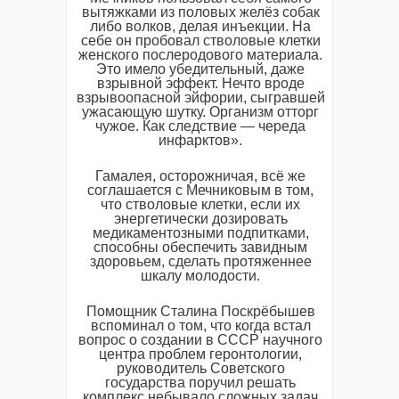
вытяжками из половых желёз собак
либо волков, делая инъекции. На
себе он пробовал стволовые клетки
женского послеродового материала.
Это имело убедительный, даже
взрывной эффект. Нечто вроде
взрывоопасной эйфории, сыгравшей
ужасающую шутку. Организм отторг
чужое. Как следствие — череда
инфарктов».
Гамалея, осторожничая, всё же
соглашается с Мечниковым в том,
что стволовые клетки, если их
энергетически дозировать
медикаментозными подпитками,
способны обеспечить завидным
здоровьем, сделать протяженнее
шкалу молодости.
Помощник Сталина Поскрёбышев
вспоминал о том, что когда встал
вопрос о создании в СССР научного
центра проблем геронтологии,
руководитель Советского
государства поручил решать
комплекс небывало сложных задач