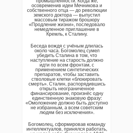
промышленности. Когда же,
осовременив идеи Мечникова и
собственного отца — до революции
земского доктора — выпустил
массовым тиражом брошюру
«Продление жизни», последовало
немедленное приглашение в
Кремль, к Сталину.
Беседа вождя с учёным длилась
около часа. Богомолец сумел
убедить Сталина в том, что
наступление на старость должно
идти по всем фронтам, с
применением синтетических
препаратов, чтобы заставить
стволовые клетки «блокировать
смерть». Сталин, распорядившись
открыть неограниченное
финансирование, произнёс одну
единственную знаковую фразу:
«Омоложение должно быть доступно
не избранным, а всем советским
людям без исключения».
Богомолец, сформировав команду
интеллектуалов, принялся работать,