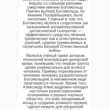
борьбы со слишком ранними
смертями именно Богомольцу.
Причин выбора Богомольца, по
мнению Поскрёбышева, было
несколько. Главные в том, что
Богомолец являлся создателем так
называемой антиретикулярной
цитоксической сыворотки —
эффективного средства лечения
трофических язв и огнестрельных
ранений, широко применяемых в
госпиталях Великой Отечественной
войны.
Являлся учёный также автором
технологий консервации донорской
крови, понявшим, что первая группа
крови универсальна для всякого
человека. Приёмы переливания от
человека человеку, разработанные
Богомольцем, в неизменном виде
практикуются поныне. Кроме того,
Александр Александрович обладал
настолько разносторонними
познаниями в разных научных
областях, что внёс неоценимый
вклад в создание атомного оружия,
сделал немало для оборонной