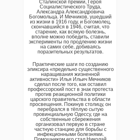
Сталинской премии, Героя
Социалистического Труда,
Александра Александровича
Богомольца. И Мечников, ушедший
из жизни в 1916 году, и Богомолец,
скончавшийся в 1946, считая, что
старение, как всякую болезнь,
вполне можно победить, ставили
эксперименты по продлению жизни
на самих себе, добиваясь
поразительных результатов.
Практические шаги по созданию
эликсира «предельно существенного
наращивания жизненной
активности» Илья Ильич Мечников
сделал после того, как оставил
профессорский пост в знак протеста
против реакционной политики
царского правительства в области
просвещения. Покинув столицу, он
перебрался в тёплую сытую
провинциальную Одессу, где на
собственные сбережения
организовал первую в стране
частную станцию для борьбы с
инфекционными болезнями.
Помощником его стал Николай