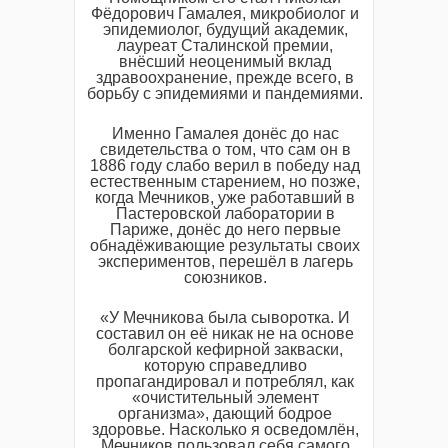
Фёдорович Гамалея, микробиолог и
эпидемиолог, будущий академик,
лауреат Сталинской премии,
внёсший неоценимый вклад
здравоохранение, прежде всего, в
борьбу с эпидемиями и пандемиями.
Именно Гамалея донёс до нас
свидетельства о том, что сам он в
1886 году слабо верил в победу над
естественным старением, но позже,
когда Мечников, уже работавший в
Пастеровской лаборатории в
Париже, донёс до него первые
обнадёживающие результаты своих
экспериментов, перешёл в лагерь
союзников.
«У Мечникова была сыворотка. И
составил он её никак не на основе
болгарской кефирной закваски,
которую справедливо
пропагандировал и потреблял, как
«очистительный элемент
организма», дающий бодрое
здоровье. Насколько я осведомлён,
Мечников пользовал себя самого