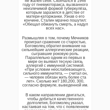
не жалея себя. Скончался в 1946
году от пневмоторакса, вызванного
неизлечимой формой туберкулёза,
которым заразился в детстве от
матери-каторжанки. Узнав о его
кончине, Сталин мрачно пошутил:
«Обещал обмануть смерть, а надул
всех нас».
Размышляя о том, почему Мечников
проиграл сражение со старостью,
Богомолец обратил внимание на
сильнейшие аллергические реакции,
сыгравшие роковую роль.
Параллельно одним из первых в
мире он выявил тесную связь
аллергий с иммунной системой.
«При условии неослабевающего,
сильного иммунитета, — считал он,
— человек обязан жить более ста
лет». Сколько же? 180,200, 300,
согласно формуле, выведенной им.
В каком направлении двигаться,
чтобы добиться качественного
долголетия, Богомолец указал,
настаивая на том, что с появлением