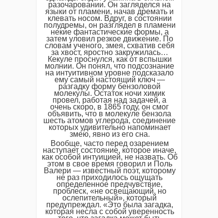
разочаровании. Он загляделся на
языки от пламени, начав дремать и
клевать носом. Вдруг, в состоянии
полудремы, он разглядел в пламени
некие фантастические формы, а
затем уловил резкое движение. По
словам ученого, змея, схватив себя
за хвост, яростно закружилась…
Кекуле проснулся, как от вспышки
молнии. Он понял, что подсознание
на интуитивном уровне подсказало
ему самый настоящий ключ —
разгадку форму бензоловой
молекулы. Остаток ночи химик
провел, работая над задачей, а
очень скоро, в 1865 году, он смог
объявить, что в молекуле бензола
шесть атомов углерода, соединение
которых удивительно напоминает
змею, явно из его сна.
Вообще, часто перед озарением
наступает состояние, которое иначе,
как особой интуицией, не назвать. Об
этом в свое время говорил и Поль
Валери — известный поэт, которому
не раз приходилось ощущать
определенное предчувствие,
проблеск, «не освещающий, но
ослепительный», который
предупреждал. «Это была загадка,
которая несла с собой уверенность