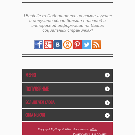
1BestLife.ru Подпишитесь на самое лучшее
и получите вдвое больше полезной и
интересной информации на Ваших
социальных страничках!
МЕНЮ
+
ПОПУЛЯРНЫЕ
+
БОЛЬШЕ ЧЕМ СЛОВА
+
СИЛА МЫСЛИ
+
Copyright MyCorp © 2026
|
Хостинг от
uCoz
Информация о сайте