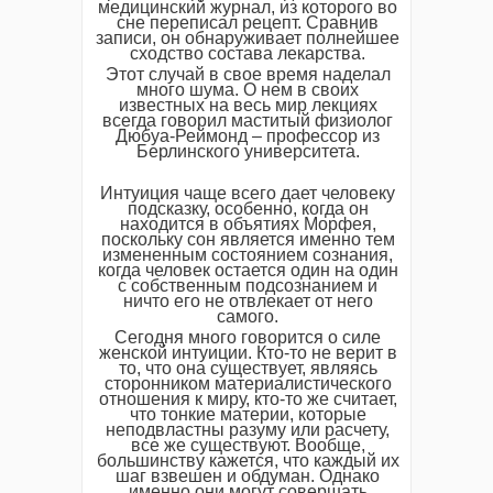
медицинский журнал, из которого во
сне переписал рецепт. Сравнив
записи, он обнаруживает полнейшее
сходство состава лекарства.
Этот случай в свое время наделал
много шума. О нем в своих
известных на весь мир лекциях
всегда говорил маститый физиолог
Дюбуа-Реймонд – профессор из
Берлинского университета.
Интуиция чаще всего дает человеку
подсказку, особенно, когда он
находится в объятиях Морфея,
поскольку сон является именно тем
измененным состоянием сознания,
когда человек остается один на один
с собственным подсознанием и
ничто его не отвлекает от него
самого.
Сегодня много говорится о силе
женской интуиции. Кто-то не верит в
то, что она существует, являясь
сторонником материалистического
отношения к миру, кто-то же считает,
что тонкие материи, которые
неподвластны разуму или расчету,
все же существуют. Вообще,
большинству кажется, что каждый их
шаг взвешен и обдуман. Однако
именно они могут совершать