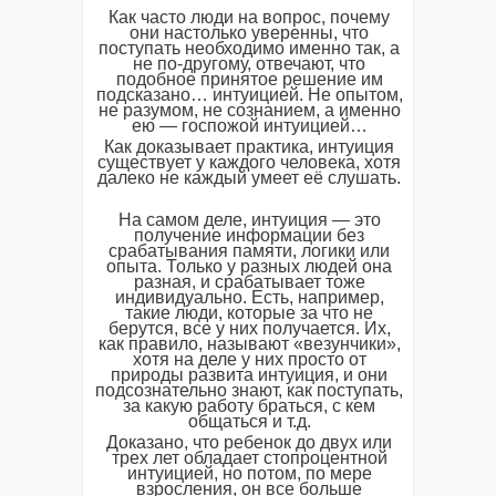
Как часто люди на вопрос, почему
они настолько уверенны, что
поступать необходимо именно так, а
не по-другому, отвечают, что
подобное принятое решение им
подсказано… интуицией. Не опытом,
не разумом, не сознанием, а именно
ею — госпожой интуицией…
Как доказывает практика, интуиция
существует у каждого человека, хотя
далеко не каждый умеет её слушать.
На самом деле, интуиция — это
получение информации без
срабатывания памяти, логики или
опыта. Только у разных людей она
разная, и срабатывает тоже
индивидуально. Есть, например,
такие люди, которые за что не
берутся, все у них получается. Их,
как правило, называют «везунчики»,
хотя на деле у них просто от
природы развита интуиция, и они
подсознательно знают, как поступать,
за какую работу браться, с кем
общаться и т.д.
Доказано, что ребенок до двух или
трех лет обладает стопроцентной
интуицией, но потом, по мере
взросления, он все больше