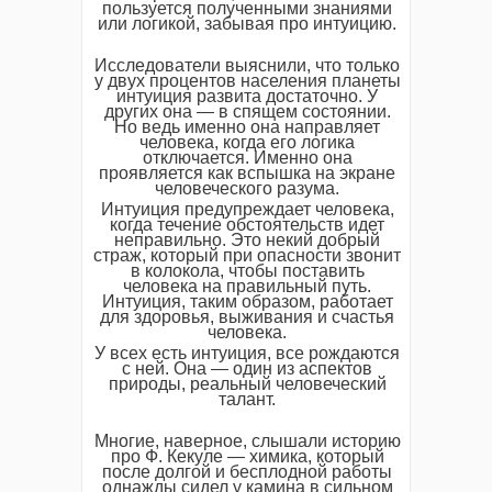
пользуется полученными знаниями
или логикой, забывая про интуицию.
Исследователи выяснили, что только
у двух процентов населения планеты
интуиция развита достаточно. У
других она — в спящем состоянии.
Но ведь именно она направляет
человека, когда его логика
отключается. Именно она
проявляется как вспышка на экране
человеческого разума.
Интуиция предупреждает человека,
когда течение обстоятельств идет
неправильно. Это некий добрый
страж, который при опасности звонит
в колокола, чтобы поставить
человека на правильный путь.
Интуиция, таким образом, работает
для здоровья, выживания и счастья
человека.
У всех есть интуиция, все рождаются
с ней. Она — один из аспектов
природы, реальный человеческий
талант.
Многие, наверное, слышали историю
про Ф. Кекуле — химика, который
после долгой и бесплодной работы
однажды сидел у камина в сильном