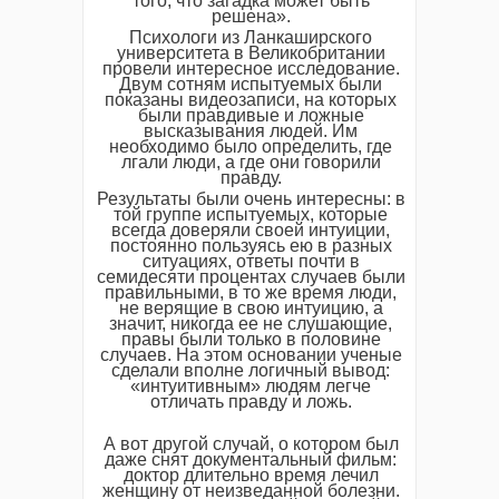
того, что загадка может быть
решена».
Психологи из Ланкаширского
университета в Великобритании
провели интересное исследование.
Двум сотням испытуемых были
показаны видеозаписи, на которых
были правдивые и ложные
высказывания людей. Им
необходимо было определить, где
лгали люди, а где они говорили
правду.
Результаты были очень интересны: в
той группе испытуемых, которые
всегда доверяли своей интуиции,
постоянно пользуясь ею в разных
ситуациях, ответы почти в
семидесяти процентах случаев были
правильными, в то же время люди,
не верящие в свою интуицию, а
значит, никогда ее не слушающие,
правы были только в половине
случаев. На этом основании ученые
сделали вполне логичный вывод:
«интуитивным» людям легче
отличать правду и ложь.
А вот другой случай, о котором был
даже снят документальный фильм:
доктор длительно время лечил
женщину от неизведанной болезни.