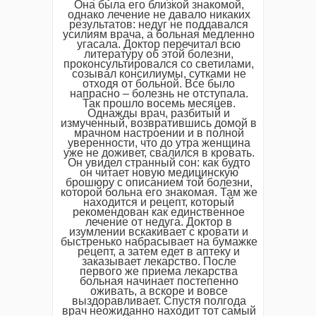
Она была его близкой знакомой,
однако лечение не давало никаких
результатов: недуг не поддавался
усилиям врача, а больная медленно
угасала. Доктор перечитал всю
литературу об этой болезни,
проконсультировался со светилами,
созывал консилиумы, сутками не
отходя от больной. Все было
напрасно – болезнь не отступала.
Так прошло восемь месяцев.
Однажды врач, разбитый и
измученный, возвратившись домой в
мрачном настроении и в полной
уверенности, что до утра женщина
уже не доживет, свалился в кровать.
Он увидел странный сон: как будто
он читает новую медицинскую
брошюру с описанием той болезни,
которой больна его знакомая. Там же
находится и рецепт, который
рекомендован как единственное
лечение от недуга. Доктор в
изумлении вскакивает с кровати и
быстренько набрасывает на бумажке
рецепт, а затем едет в аптеку и
заказывает лекарство. После
первого же приема лекарства
больная начинает постепенно
оживать, а вскоре и вовсе
выздоравливает. Спустя полгода
врач неожиданно находит тот самый