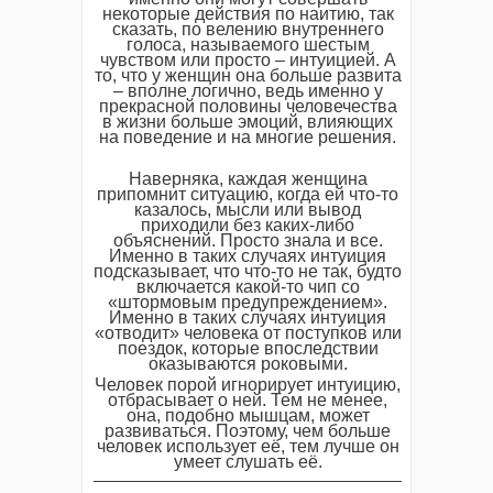
некоторые действия по наитию, так
сказать, по велению внутреннего
голоса, называемого шестым
чувством или просто – интуицией. А
то, что у женщин она больше развита
– вполне логично, ведь именно у
прекрасной половины человечества
в жизни больше эмоций, влияющих
на поведение и на многие решения.
Наверняка, каждая женщина
припомнит ситуацию, когда ей что-то
казалось, мысли или вывод
приходили без каких-либо
объяснений. Просто знала и все.
Именно в таких случаях интуиция
подсказывает, что что-то не так, будто
включается какой-то чип со
«штормовым предупреждением».
Именно в таких случаях интуиция
«отводит» человека от поступков или
поездок, которые впоследствии
оказываются роковыми.
Человек порой игнорирует интуицию,
отбрасывает о ней. Тем не менее,
она, подобно мышцам, может
развиваться. Поэтому, чем больше
человек использует её, тем лучше он
умеет слушать её.