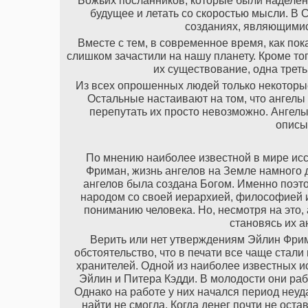
Божьих посланников, которые были наделен
будущее и летать со скоростью мысли. В 
созданиях, являющимис
Вместе с тем, в современное время, как по
слишком зачастили на нашу планету. Кроме то
их существование, одна треть
Из всех опрошенных людей только некоторые 
Остальные настаивают на том, что ангелы
перепутать их просто невозможно. Ангелы,
описы
По мнению наиболее известной в мире ис
Фриман, жизнь ангелов на Земле намного 
ангелов была создана Богом. Именно поэто
народом со своей иерархией, философией и
пониманию человека. Но, несмотря на это,
становясь их а
Верить или нет утверждениям Эйлин Фрима
обстоятельство, что в печати все чаще стал
хранителей. Одной из наиболее известных и
Эйлин и Питера Кэдди. В молодости они раб
Однако на работе у них начался период неуд
найти не смогла. Когда денег почти не ост