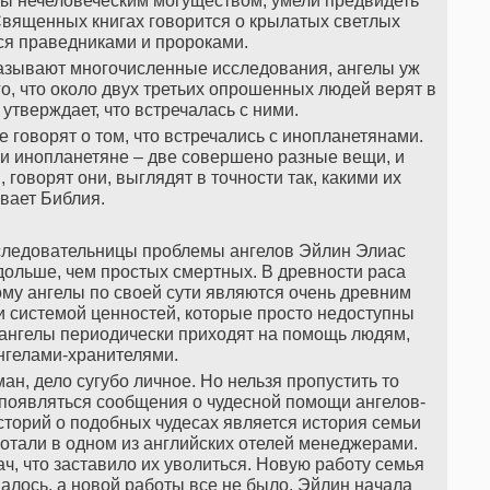
ы нечеловеческим могуществом, умели предвидеть
Священных книгах говорится о крылатых светлых
я праведниками и пророками.
казывают многочисленные исследования, ангелы уж
го, что около двух третьих опрошенных людей верят в
 утверждает, что встречалась с ними.
говорят о том, что встречались с инопланетянами.
 и инопланетяне – две совершено разные вещи, и
 говорят они, выглядят в точности так, какими их
вает Библия.
следовательницы проблемы ангелов Эйлин Элиас
дольше, чем простых смертных. В древности раса
му ангелы по своей сути являются очень древним
 системой ценностей, которые просто недоступны
 ангелы периодически приходят на помощь людям,
нгелами-хранителями.
н, дело сугубо личное. Но нельзя пропустить то
и появляться сообщения о чудесной помощи ангелов-
сторий о подобных чудесах является история семьи
отали в одном из английских отелей менеджерами.
ач, что заставило их уволиться. Новую работу семья
авалось, а новой работы все не было, Эйлин начала