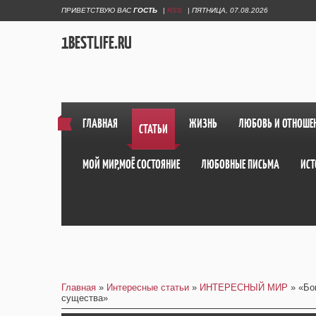
ПРИВЕТСТВУЮ ВАС
ГОСТЬ
|
RSS
|
ПЯТНИЦА, 07.08.2026
1BESTLIFE.RU
ГЛАВНАЯ
ЖИЗНЬ
ЛЮБОВЬ И ОТНОШЕ
СТАТЬИ
МОЙ МИР,МОЁ СОСТОЯНИЕ
ЛЮБОВНЫЕ ПИСЬМА
ИСТ
Главная
»
Интересные статьи
»
ИНТЕРЕСНЫЙ МИР
» «Бог
существа»