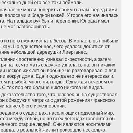
несколько дней его все-таки поймали.
начале не могли поверить своим глазам: перед ними
и волосами и бледной кожей. У горла его начиналась
та. На пальцах рук были перепонки. Юноша имел
не мог разговаривать.
то из него нужно изгнать бесов. В монастырь прибыли
кам. Но единственное, чего удалось добиться от
вание небольшой деревушки Лиерганес.
 пленник постепенно узнавал окрестности, а затем
я на то, что мать сразу же узнала сына, он никаких
ии нескольких лет он вообще не разговаривал, а вся
и вокруг дома. Еда и одежда его не интересовали,
сом и рыбой, много пил воды. Однажды вечером он
. С тех пор его больше никто никогда не видел.
доказательства того, что человек-рыба существовал
 он обнаружил метрики с датой рождения Франсиско
оминание об его исчезновении.
предания о существах, населяющих подземный мир.
ся между собой, но во всех легендах говорится об
 намного старше людей. Они являются носителями
Правда, в реальной жизни произошло несколько