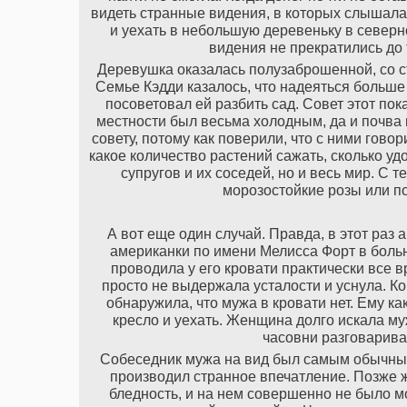
видеть странные видения, в которых слышала 
и уехать в небольшую деревеньку в север
видения не прекратились до 
Деревушка оказалась полузаброшенной, со 
Семье Кэдди казалось, что надеяться больше
посоветовал ей разбить сад. Совет этот пок
местности был весьма холодным, да и почва 
совету, потому как поверили, что с ними говор
какое количество растений сажать, сколько уд
супругов и их соседей, но и весь мир. С 
морозостойкие розы или п
А вот еще один случай. Правда, в этот раз 
американки по имени Мелисса Форт в боль
проводила у его кровати практически все 
просто не выдержала усталости и уснула. Ко
обнаружила, что мужа в кровати нет. Ему к
кресло и уехать. Женщина долго искала му
часовни разговарива
Собеседник мужа на вид был самым обычным 
производил странное впечатление. Позже ж
бледность, и на нем совершенно не было м