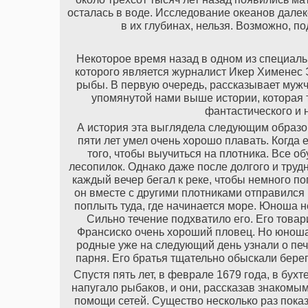
осталась в воде. Исследование океанов далек
в их глубинах, нельзя. Возможно, п
Некоторое время назад в одном из специал
которого является журналист Икер Хименес Э
рыбы. В первую очередь, рассказывает мужч
упомянутой нами выше истории, которая 
фантастического и 
А история эта выглядела следующим образом
пяти лет умел очень хорошо плавать. Когда
того, чтобы выучиться на плотника. Все о
лесопилок. Однако даже после долгого и труд
каждый вечер бегал к реке, чтобы немного по
он вместе с другими плотниками отправился 
поплыть туда, где начинается море. Юноша н
Сильно течение подхватило его. Его товар
Франсиско очень хороший пловец. Но юноша п
родные уже на следующий день узнали о печ
парня. Его братья тщательно обыскали берег
Спустя пять лет, в феврале 1679 года, в бух
напугало рыбаков, и они, рассказав знакомы
помощи сетей. Существо несколько раз показ