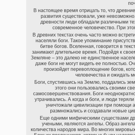
по
В настоящее время отрицать то, что древни
развития существовали, уже невозможно. 
древности люди обладали различными тех
современное человечество. При этом
В древних текстах очень часто можно встрет
населяли боги. Такое упоминание присутству
битве богов. Вселенная, говорится в текс
занимают длительное время. Подойдя к своем
Земляне – это далеко не единственное населе
даже боги не могут видеть ее полностью. О
произойдет перевоплощение богов, кото
человечества и ожидать м
Боги, спустившись на Землю, поддались зем
этого они пользовались своими св
самосовершенствования. Боги неоднократно
утрачивались. А когда и боги, и люди теря
уничтожали цивилизации при помощи ат
размножались и создавали новые цив
Еще одними мифическими существами дре
учеными, являются ангелы. Образ ангел
количества народов мира. Во многих мировы