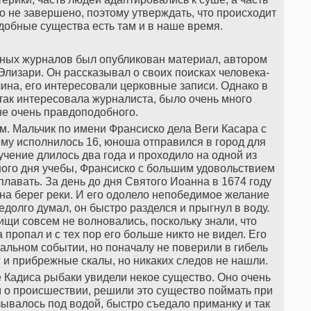
о не завершено, поэтому утверждать, что происходит
одобные существа есть там и в наше время.
ьных журналов был опубликован материал, автором
лизари. Он рассказывал о своих поисках человека-
ина, его интересовали церковные записи. Однако в
так интересовала журналиста, было очень много
не очень правдоподобного.
. Мальчик по имени Франсиско дела Веги Касара с
 ему исполнилось 16, юноша отправился в город для
бучение длилось два года и проходило на одной из
ного дня учебы, Франсиско с большим удовольствием
плавать. За день до дня Святого Иоанна в 1674 году
на берег реки. И его одолело непобедимое желание
едолго думал, он быстро разделся и прыгнул в воду.
ищи совсем не волновались, поскольку знали, что
ропал и с тех пор его больше никто не видел. Его
альном событии, но поначалу не поверили в гибель
 и прибрежные скалы, но никаких следов не нашли.
те Кадиса рыбаки увидели некое существо. Оно очень
м о происшествии, решили это существо поймать при
ывалось под водой, быстро съедало приманку и так