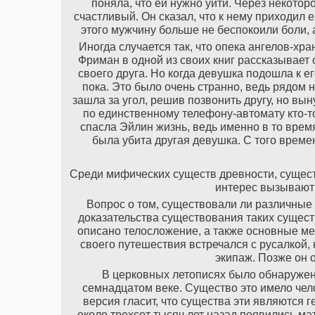
поняла, что ей нужно уйти. Через некото
счастливый. Он сказал, что к нему приходил 
этого мужчину больше не беспокоили боли, а
Иногда случается так, что опека ангелов-хр
Фриман в одной из своих книг рассказывает о
своего друга. Но когда девушка подошла к его
пока. Это было очень странно, ведь рядом 
зашла за угол, решив позвонить другу, но вы
по единственному телефону-автомату кто-то
спасла Эйлин жизнь, ведь именно в то врем
была убита другая девушка. С того време
Среди мифических существ древности, сущест
интерес вызывают
Вопрос о том, существовали ли различные
доказательства существования таких существ
описано телосложение, а также основные ме
своего путешествия встречался с русалкой,
экипаж. Позже он 
В церковных летописях было обнаружен
семнадцатом веке. Существо это имело чел
версия гласит, что существа эти являются 
около трехсот тысяч лет назад появились ма