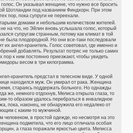
голос. Он указывал женщине, что нужно все бросить
ной Шотландии под названием Финдхорн. При этом
тех пор, пока супруги не переехали.
старыми домами и небольшим количеством жителей.
 не на что, но Эйлин вновь услышала голос, который
азался супругам странным, потому как климат в той
не была плодородной. Но они все-таки последовали
ит их ангел-хранитель. Голос советовал, где именно и
обрений добавлять. Результат потряс не только самих
тех пор к ним постоянно приезжают, чтобы увидеть
омидоры весом в три килограмма.
ангел-хранитель предстал в телесном виде. У одной
нице находился муж. Он умирал от рака. Женщина
время, стараясь поддержать больного. Но однажды
гда же, немного отдохнув, Мелиса открыла глаза, то
аким-то образом удалось перебраться в инвалидное
жа, пока, наконец, не обнаружила его недалеко от
ющим с каким-то мужчиной.
человеком, в простой одежде, но несмотря на это
енщина подметила, что его лицо отличала особая
орщин, а глаза поражали яркостью цвета. Мелисса