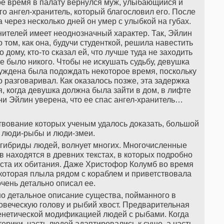
рое время в палату вернулся муж, улыбающийся и
его ангел-хранитель, который благословил его. После
 через несколько дней он умер с улыбкой на губах.
анителей имеет неоднозначный характер. Так, Эйлин
 том, как она, будучи студенткой, решила навестить
 дому, кто-то сказал ей, что лучше туда не заходить
не было никого. Чтобы не искушать судьбу, девушка
нуждена была подождать некоторое время, поскольку
 разговаривал. Как оказалось позже, эта задержка
я, когда девушка должна была зайти в дом, в лифте
ни Эйлин уверена, что ее спас ангел-хранитель…
вование которых ученым удалось доказать, большой
 люди-рыбы и люди-змеи.
 гибриды людей, волнует многих. Многочисленные
 находятся в древних текстах, в которых подробно
ста их обитания. Даже Христофор Колумб во время
 которая плыла рядом с кораблем и приветствовала
очень детально описал ее.
о детальное описание существа, пойманного в
овеческую голову и рыбий хвост. Предварительная
генетической модификацией людей с рыбами. Когда
терики, часть людей адаптировались к суше, а часть