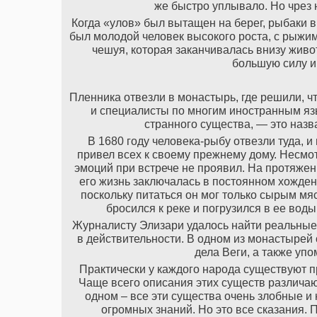
же быстро уплывало. Но чрез 
Когда «улов» был вытащен на берег, рыбаки в
был молодой человек высокого роста, с рыжим
чешуя, которая заканчивалась внизу живо
большую силу и 
Пленника отвезли в монастырь, где решили, ч
и специалисты по многим иностранным язы
странного существа, — это наз
В 1680 году человека-рыбу отвезли туда, и
привел всех к своему прежнему дому. Несмотр
эмоций при встрече не проявил. На протяжен
его жизнь заключалась в постоянном хождени
поскольку питаться он мог только сырым мя
бросился к реке и погрузился в ее воды
Журналисту Элизари удалось найти реальные 
в действительности. В одном из монастырей
дела Веги, а также уп
Практически у каждого народа существуют 
Чаще всего описания этих существ различают
одном – все эти существа очень злобные и
огромных знаний. Но это все сказания. 