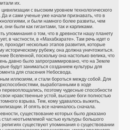
читали их.
е цивилизации с высоким уровнем технологического
Да и сами ученые уже начали признавать, что в
нологиями, и были намного более развиты, чем
, они были как гигантами, так и карликами.
ить упоминания о том, что в древности нашу планету
ет, в частности, в «Махабхарате». Там речь идет о
те, проходит несколько этапов развития, которые
у историческому рубежу, она должна уничтожиться.
ние Вселенной, поскольку она настолько велика, что
чень давно было запрограммировано, что на Земле
рые будут заниматься созданием культуры для
омента для спасения Небосвода.
ным иллюзиям, и стали бороться между собой. Для
ерхспособностями, выработанными в ходе
 перевоплощались, поэтому чудесные способности
ли свои нравственные устой, высшие боги полностью
омного взрыва. Тем, кому удавалось выжить,
илизации. И опять все начиналось сначала.
вности, существование которых было доказано
а стал неотъемлемой частью культуры большого
х религиях существуют упоминания о существовании