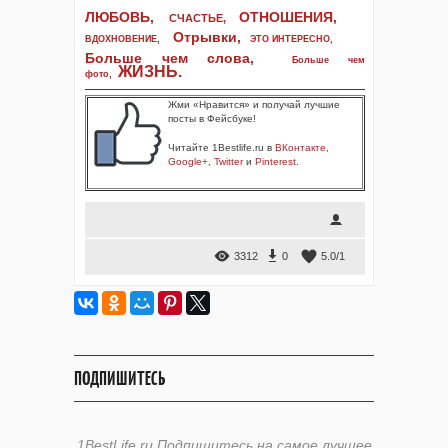
ЛЮБОВЬ,
ОТНОШЕНИЯ,
СЧАСТЬЕ,
Отрывки
,
ВДОХНОВЕНИЕ
,
ЭТО ИНТЕРЕСНО
,
Больше чем слова,
Больше чем
ЖИЗНЬ
.
фото
,
Жми «Нравится» и получай лучшие
посты в Фейсбуке!
Читайте 1Bestlife.ru в
ВКонтакте
,
Google+
,
Twitter
и
Pinterest
.
3312
0
5.0
/
1
ПОДПИШИТЕСЬ
1BestLife.ru Подпишитесь на самое лучшее