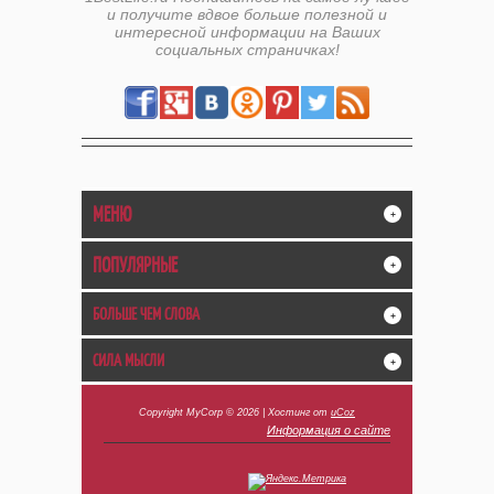
и получите вдвое больше полезной и
интересной информации на Ваших
социальных страничках!
МЕНЮ
+
ПОПУЛЯРНЫЕ
+
БОЛЬШЕ ЧЕМ СЛОВА
+
СИЛА МЫСЛИ
+
Copyright MyCorp © 2026
|
Хостинг от
uCoz
Информация о сайте