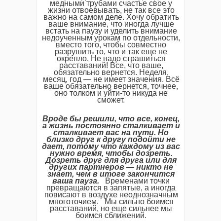
медными трубами счастье свое у
жизни отвоевывать, не так все это
важно на самом деле. Хочу обратить
ваше внимание, что иногда лучше
встать на паузу и уделить внимание
недоученным урокам по отдельности,
вместо того, чтобы совместно
разрушить то, что и так еще не
окрепло. Не надо страшиться
расставаний! Все, что ваше,
обязательно вернется. Неделя,
месяц, год — не имеет значения. Всё
ваше обязательно вернется, точнее,
оно толком и уйти-то никуда не
сможет.
Вроде бы решили, что все, конец,
а жизнь постоянно сталкивает и
сталкивает вас на пути. Но
близко друг к другу подойти не
дает, потому что каждому из вас
нужно время, чтобы дозреть.
Дозреть друг для друга или для
других партнеров — никто не
знает, чем в итоге закончится
ваша пауза.
Временами точки
превращаются в запятые, а иногда
повисают в воздухе неоднозначным
многоточием. Мы сильно боимся
расставаний, но еще сильнее мы
боимся сближений.