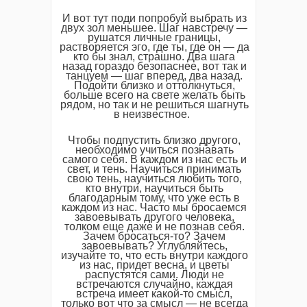
И вот тут поди попробуй выбрать из
двух зол меньшее. Шаг навстречу —
рушатся личные границы,
растворяется эго, где ты, где он — да
кто бы знал, страшно. Два шага
назад гораздо безопаснее, вот так и
танцуем — шаг вперед, два назад.
Подойти близко и оттолкнуться,
больше всего на свете желать быть
рядом, но так и не решиться шагнуть
в неизвестное.
Чтобы подпустить близко другого,
необходимо учиться познавать
самого себя. В каждом из нас есть и
свет, и тень. Научиться принимать
свою тень, научиться любить того,
кто внутри, научиться быть
благодарным тому, что уже есть в
каждом из нас. Часто мы бросаемся
завоевывать другого человека,
толком еще даже и не познав себя.
Зачем бросаться-то? Зачем
завоевывать? Углубляйтесь,
изучайте то, что есть внутри каждого
из нас, придет весна, и цветы
распустятся сами. Люди не
встречаются случайно, каждая
встреча имеет какой-то смысл,
только вот что за смысл — не всегда