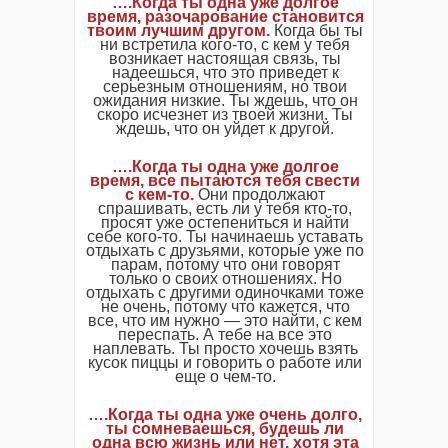
….Когда ты одна уже долгое
время, разочарование становится
твоим лучшим другом.
Когда бы ты
ни встретила кого-то, с кем у тебя
возникает настоящая связь, ты
надеешься, что это приведет к
серьезным отношениям, но твои
ожидания низкие. Ты ждешь, что он
скоро исчезнет из твоей жизни. Ты
ждешь, что он уйдет к другой.
….Когда ты одна уже долгое
время, все пытаются тебя свести
с кем-то.
Они продолжают
спрашивать, есть ли у тебя кто-то,
просят уже остепениться и найти
себе кого-то. Ты начинаешь уставать
отдыхать с друзьями, которые уже по
парам, потому что они говорят
только о своих отношениях. Но
отдыхать с другими одиночками тоже
не очень, потому что кажется, что
все, что им нужно — это найти, с кем
переспать. А тебе на все это
наплевать. Ты просто хочешь взять
кусок пиццы и говорить о работе или
еще о чем-то.
….Когда ты одна уже очень долго,
ты сомневаешься, будешь ли
одна всю жизнь или нет, хотя эта