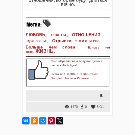
отношения, которые будут длиться
вечно.
ЛЮБОВЬ,
ОТНОШЕНИЯ,
СЧАСТЬЕ,
Отрывки
,
ВДОХНОВЕНИЕ
,
ЭТО ИНТЕРЕСНО
,
Больше чем слова,
Больше чем
ЖИЗНЬ
.
фото
,
Жми «Нравится» и получай лучшие
посты в Фейсбуке!
Читайте 1Bestlife.ru в
ВКонтакте
,
Google+
,
Twitter
и
Pinterest
.
1470
0
5.0
/
1