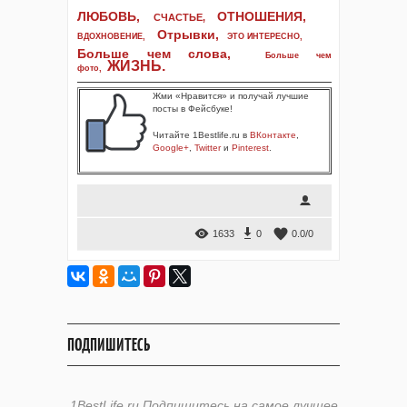
ЛЮБОВЬ,
ОТНОШЕНИЯ,
СЧАСТЬЕ,
Отрывки
,
ВДОХНОВЕНИЕ
,
ЭТО ИНТЕРЕСНО
,
Больше чем слова,
Больше чем
ЖИЗНЬ
.
фото
,
Жми «Нравится» и получай лучшие
посты в Фейсбуке!
Читайте 1Bestlife.ru в
ВКонтакте
,
Google+
,
Twitter
и
Pinterest
.
1633
0
0.0
/
0
ПОДПИШИТЕСЬ
1BestLife.ru Подпишитесь на самое лучшее