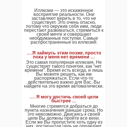
Иллюзии — это искаженное
восприятие реальности. Они
заставляют верить в то, что не
существует. Это очень опасно,
потому что окружив себя ими, люди
перестают развиваться, стремиться к
своей мечте и совершают
необдуманные поступки. Самые
распространенные из иллюзий:
….Я займусь этим позже, просто
пока у меня нет времени …
Это самая популярная иллюзия. Не
существует такого понятия, как “нет
времени”. Время есть всегда, и лишь
Вы можете решить, как им
распоряжаться. Если что-то
действительно важно для Вас, Вы
найдете на это время автоматически.
…. Я могу достичь своей цели
быстрее …
Многие стремятся добраться до
пункта назначения раньше срока. Но
это невозможно. Двигаясь к своей
цели Вы должны пройти все вехи.
Если же Вы пропустите хоть одну из
них, достигнутая цель не оправдает