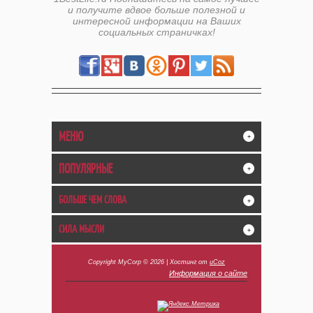
и получите вдвое больше полезной и
интересной информации на Ваших
социальных страничках!
МЕНЮ
+
ПОПУЛЯРНЫЕ
+
БОЛЬШЕ ЧЕМ СЛОВА
+
СИЛА МЫСЛИ
+
Copyright MyCorp © 2026
|
Хостинг от
uCoz
Информация о сайте