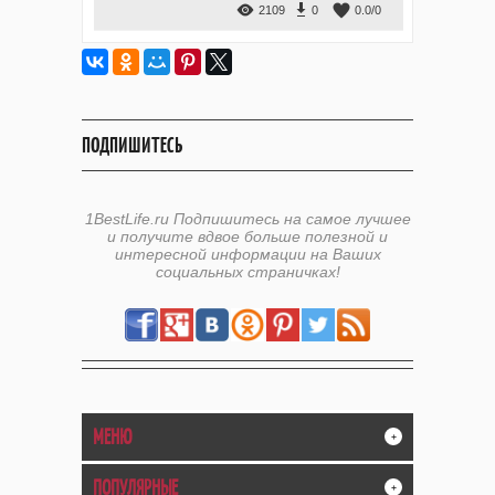
2109
0
0.0
/
0
ПОДПИШИТЕСЬ
1BestLife.ru Подпишитесь на самое лучшее
и получите вдвое больше полезной и
интересной информации на Ваших
социальных страничках!
МЕНЮ
+
ПОПУЛЯРНЫЕ
+