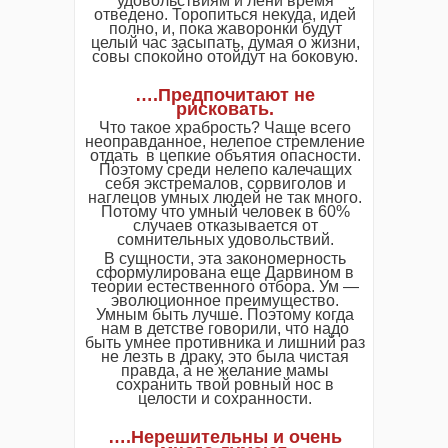
удовольствиям и лени время
отведено. Торопиться некуда, идей
полно, и, пока жаворонки будут
целый час засыпать, думая о жизни,
совы спокойно отойдут на боковую.
….Предпочитают не
рисковать.
Что такое храбрость? Чаще всего
неоправданное, нелепое стремление
отдать в цепкие объятия опасности.
Поэтому среди нелепо калечащих
себя экстремалов, сорвиголов и
наглецов умных людей не так много.
Потому что умный человек в 60%
случаев отказывается от
сомнительных удовольствий.
В сущности, эта закономерность
сформулирована еще Дарвином в
теории естественного отбора. Ум —
эволюционное преимущество.
Умным быть лучше. Поэтому когда
нам в детстве говорили, что надо
быть умнее противника и лишний раз
не лезть в драку, это была чистая
правда, а не желание мамы
сохранить твой ровный нос в
целости и сохранности.
….Нерешительны и очень