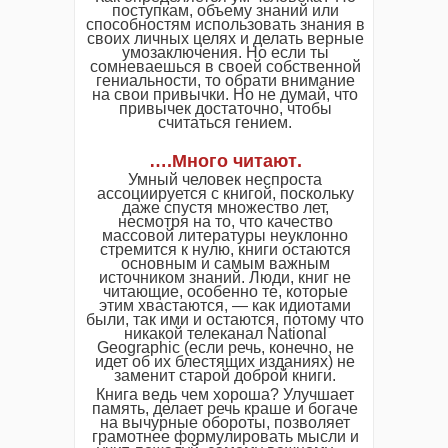
поступкам, объему знаний или
способностям использовать знания в
своих личных целях и делать верные
умозаключения. Но если ты
сомневаешься в своей собственной
гениальности, то обрати внимание
на свои привычки. Но не думай, что
привычек достаточно, чтобы
считаться гением.
….
Много читают
.
Умный человек неспроста
ассоциируется с книгой, поскольку
даже спустя множество лет,
несмотря на то, что качество
массовой литературы неуклонно
стремится к нулю, книги остаются
основным и самым важным
источником знаний. Люди, книг не
читающие, особенно те, которые
этим хвастаются, — как идиотами
были, так ими и остаются, потому что
никакой телеканал National
Geographic (если речь, конечно, не
идет об их блестящих изданиях) не
заменит старой доброй книги.
Книга ведь чем хороша? Улучшает
память, делает речь краше и богаче
на вычурные обороты, позволяет
грамотнее формулировать мысли и