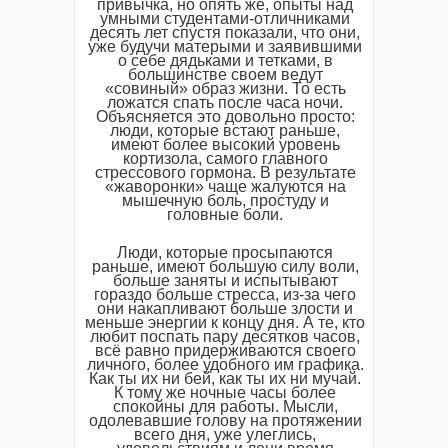
привычка, но опять же, опыты над
умными студентами-отличниками
десять лет спустя показали, что они,
уже будучи матерыми и заявившими
о себе дядьками и тетками, в
большинстве своем ведут
«совиный» образ жизни. То есть
ложатся спать после часа ночи.
Объясняется это довольно просто:
люди, которые встают раньше,
имеют более высокий уровень
кортизола, самого главного
стрессового гормона. В результате
«жаворонки» чаще жалуются на
мышечную боль, простуду и
головные боли.
Люди, которые просыпаются
раньше, имеют большую силу воли,
больше заняты и испытывают
гораздо больше стресса, из-за чего
они накапливают больше злости и
меньше энергии к концу дня. А те, кто
любит поспать пару десятков часов,
всё равно придерживаются своего
личного, более удобного им графика.
Как ты их ни бей, как ты их ни мучай.
К тому же ночные часы более
спокойны для работы. Мысли,
одолевавшие голову на протяжении
всего дня, уже улеглись,