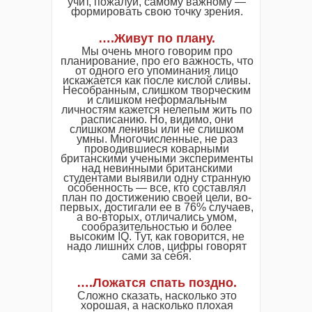
учит, пожалуй, самому важному —
формировать свою точку зрения.
….Живут по плану.
Мы очень много говорим про
планирование, про его важность, что
от одного его упоминания лицо
искажается как после кислой сливы.
Несобранным, слишком творческим
и слишком неформальным
личностям кажется нелепым жить по
расписанию. Но, видимо, они
слишком ленивы или не слишком
умны. Многочисленные, не раз
проводившиеся коварными
британскими учеными эксперименты
над невинными британскими
студентами выявили одну странную
особенность — все, кто составлял
план по достижению своей цели, во-
первых, достигали ее в 76% случаев,
а во-вторых, отличались умом,
сообразительностью и более
высоким IQ. Тут, как говорится, не
надо лишних слов, цифры говорят
сами за себя.
….Ложатся спать поздно.
Сложно сказать, насколько это
хорошая, а насколько плохая