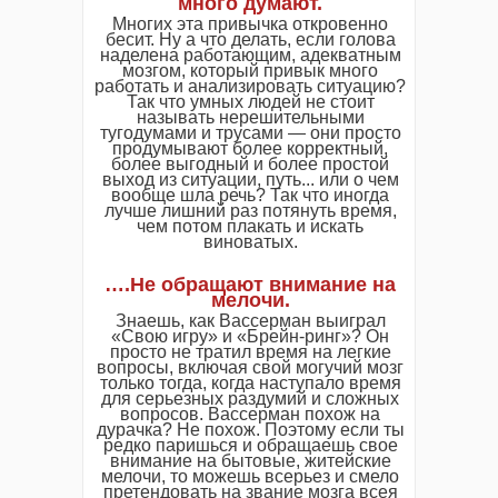
много думают.
Многих эта привычка откровенно
бесит. Ну а что делать, если голова
наделена работающим, адекватным
мозгом, который привык много
работать и анализировать ситуацию?
Так что умных людей не стоит
называть нерешительными
тугодумами и трусами — они просто
продумывают более корректный,
более выгодный и более простой
выход из ситуации, путь... или о чем
вообще шла речь? Так что иногда
лучше лишний раз потянуть время,
чем потом плакать и искать
виноватых.
….Не обращают внимание на
мелочи.
Знаешь, как Вассерман выиграл
«Свою игру» и «Брейн-ринг»? Он
просто не тратил время на легкие
вопросы, включая свой могучий мозг
только тогда, когда наступало время
для серьезных раздумий и сложных
вопросов. Вассерман похож на
дурачка? Не похож. Поэтому если ты
редко паришься и обращаешь свое
внимание на бытовые, житейские
мелочи, то можешь всерьез и смело
претендовать на звание мозга всея