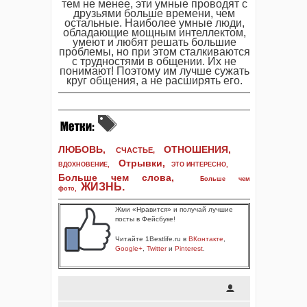
тем не менее, эти умные проводят с
друзьями больше времени, чем
остальные. Наиболее умные люди,
обладающие мощным интеллектом,
умеют и любят решать большие
проблемы, но при этом сталкиваются
с трудностями в общении. Их не
понимают! Поэтому им лучше сужать
круг общения, а не расширять его.
ЛЮБОВЬ,
ОТНОШЕНИЯ,
СЧАСТЬЕ,
Отрывки
,
ВДОХНОВЕНИЕ
,
ЭТО ИНТЕРЕСНО
,
Больше чем слова,
Больше чем
ЖИЗНЬ
.
фото
,
Жми «Нравится» и получай лучшие
посты в Фейсбуке!
Читайте 1Bestlife.ru в
ВКонтакте
,
Google+
,
Twitter
и
Pinterest
.