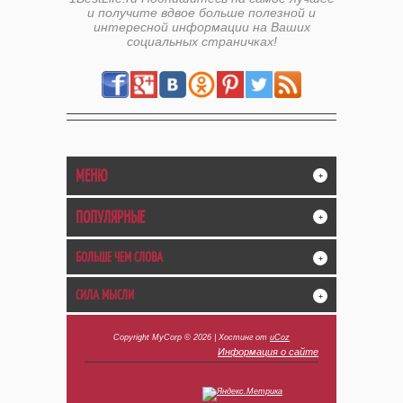
и получите вдвое больше полезной и
интересной информации на Ваших
социальных страничках!
МЕНЮ
+
ПОПУЛЯРНЫЕ
+
БОЛЬШЕ ЧЕМ СЛОВА
+
СИЛА МЫСЛИ
+
Copyright MyCorp © 2026
|
Хостинг от
uCoz
Информация о сайте