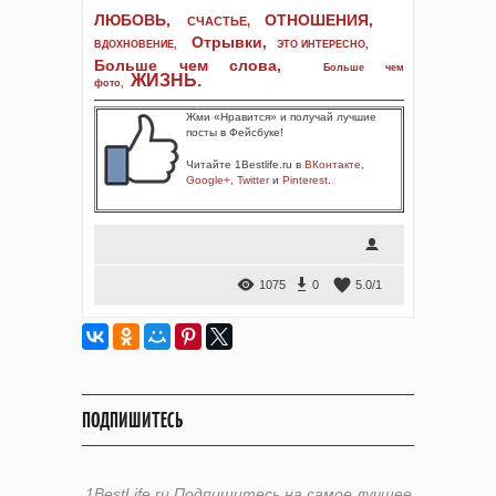
ЛЮБОВЬ,
ОТНОШЕНИЯ,
СЧАСТЬЕ,
Отрывки
,
ВДОХНОВЕНИЕ
,
ЭТО ИНТЕРЕСНО
,
Больше чем слова,
Больше чем
ЖИЗНЬ
.
фото
,
Жми «Нравится» и получай лучшие
посты в Фейсбуке!
Читайте 1Bestlife.ru в
ВКонтакте
,
Google+
,
Twitter
и
Pinterest
.
1075
0
5.0
/
1
ПОДПИШИТЕСЬ
1BestLife.ru Подпишитесь на самое лучшее