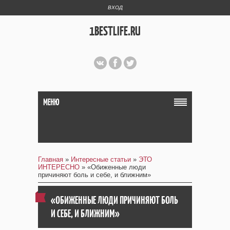
ВХОД
1BESTLIFE.RU
МЕНЮ
Главная
»
Интересные статьи
»
ЭТО
ИНТЕРЕСНО
» «Обиженные люди
причиняют боль и себе, и ближним»
«ОБИЖЕННЫЕ ЛЮДИ ПРИЧИНЯЮТ БОЛЬ
И СЕБЕ, И БЛИЖНИМ»