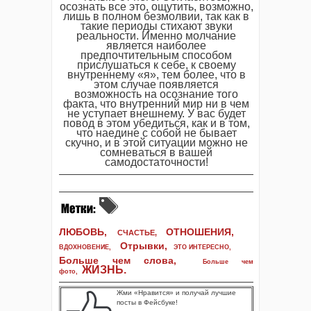
осознать все это, ощутить, возможно,
лишь в полном безмолвии, так как в
такие периоды стихают звуки
реальности. Именно молчание
является наиболее
предпочтительным способом
прислушаться к себе, к своему
внутреннему «я», тем более, что в
этом случае появляется
возможность на осознание того
факта, что внутренний мир ни в чем
не уступает внешнему. У вас будет
повод в этом убедиться, как и в том,
что наедине с собой не бывает
скучно, и в этой ситуации можно не
сомневаться в вашей
самодостаточности!
ЛЮБОВЬ,
ОТНОШЕНИЯ,
СЧАСТЬЕ,
Отрывки
,
ВДОХНОВЕНИЕ
,
ЭТО ИНТЕРЕСНО
,
Больше чем слова,
Больше чем
ЖИЗНЬ
.
фото
,
Жми «Нравится» и получай лучшие
посты в Фейсбуке!