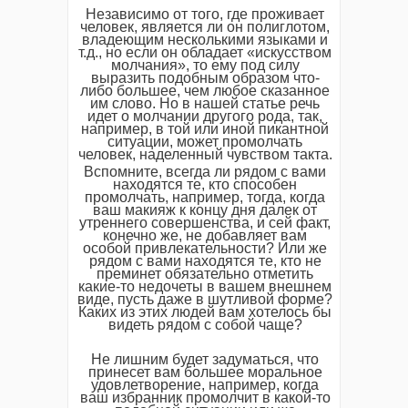
Независимо от того, где проживает
человек, является ли он полиглотом,
владеющим несколькими языками и
т.д., но если он обладает «искусством
молчания», то ему под силу
выразить подобным образом что-
либо большее, чем любое сказанное
им слово. Но в нашей статье речь
идет о молчании другого рода, так,
например, в той или иной пикантной
ситуации, может промолчать
человек, наделенный чувством такта.
Вспомните, всегда ли рядом с вами
находятся те, кто способен
промолчать, например, тогда, когда
ваш макияж к концу дня далек от
утреннего совершенства, и сей факт,
конечно же, не добавляет вам
особой привлекательности? Или же
рядом с вами находятся те, кто не
преминет обязательно отметить
какие-то недочеты в вашем внешнем
виде, пусть даже в шутливой форме?
Каких из этих людей вам хотелось бы
видеть рядом с собой чаще?
Не лишним будет задуматься, что
принесет вам большее моральное
удовлетворение, например, когда
ваш избранник промолчит в какой-то