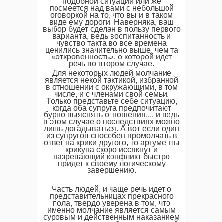
подобной ситуации или же
посмеется над вами с небольшой
оговоркой на то, что вы и в таком
виде ему дороги. Наверняка, ваш
выбор будет сделан в пользу первого
варианта, ведь воспитанность и
чувство такта во все времена
ценились значительно выше, чем та
«откровенность», о которой идет
речь во втором случае.
Для некоторых людей молчание
является некой тактикой, избранной
в отношении с окружающими, в том
числе, и с членами свой семьи.
Только представьте себе ситуацию,
когда оба супруга предпочитают
бурно выяснять отношения..., и ведь
в этом случае о последствиях можно
лишь догадываться. А вот если один
из супругов способен промолчать в
ответ на крики другого, то аргументы
крикуна скоро иссякнут и
назревающий конфликт быстро
придет к своему логическому
завершению.
Часть людей, и чаще речь идет о
представительницах прекрасного
пола, твердо уверена в том, что
именно молчание является самым
суровым и действенным наказанием