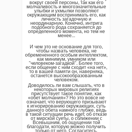
вокруг своей персоны, так как его
молчаливость и многозначительные
улыбки и ухмылки позволяют
окружающим воспринимать его, как
личность загадочную и
неординарную. Конечно, интрига
подобного рода сохраняется до
определенного момента, но тем не
менее...
И чем это не основание для того,
чтобы назвать человека, не
обремененного особым интеллектом,
как минимум, умником или
"человеком-загадкой". Более того,
если общение с ним сходит «на нет»,
то в вашей памяти он, наверняка,
останется высокообразованным
человеком.
Доводилось ли вам слышать, что в
некоторых мировых религиях
присутствует такое понятие, как
«обет молчания»? Но это вовсе не
означает, что верующего призывают
к игнорированию окружающих, суть
данного обета намного глубже, ведь
в такой ситуации речь идет, об отказе
от мирской суеты, о сближении с
Всевышним, об ощущении той
благодати, которую можно получить
только от него. Согласитесь,