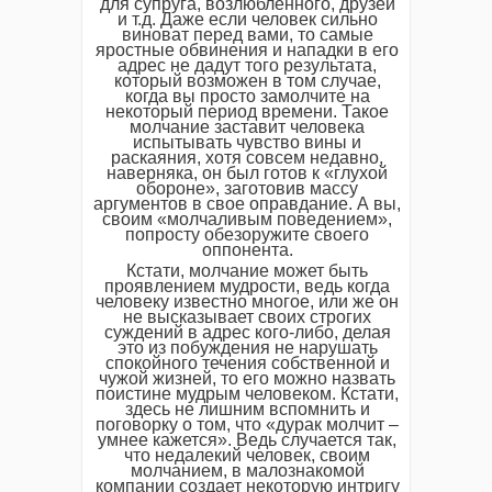
для супруга, возлюбленного, друзей
и т.д. Даже если человек сильно
виноват перед вами, то самые
яростные обвинения и нападки в его
адрес не дадут того результата,
который возможен в том случае,
когда вы просто замолчите на
некоторый период времени. Такое
молчание заставит человека
испытывать чувство вины и
раскаяния, хотя совсем недавно,
наверняка, он был готов к «глухой
обороне», заготовив массу
аргументов в свое оправдание. А вы,
своим «молчаливым поведением»,
попросту обезоружите своего
оппонента.
Кстати, молчание может быть
проявлением мудрости, ведь когда
человеку известно многое, или же он
не высказывает своих строгих
суждений в адрес кого-либо, делая
это из побуждения не нарушать
спокойного течения собственной и
чужой жизней, то его можно назвать
поистине мудрым человеком. Кстати,
здесь не лишним вспомнить и
поговорку о том, что «дурак молчит –
умнее кажется». Ведь случается так,
что недалекий человек, своим
молчанием, в малознакомой
компании создает некоторую интригу