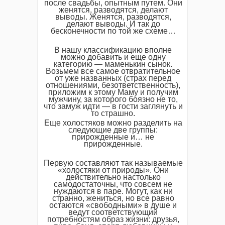
после свадьбы, опытным путем. Они
женятся, разводятся, делают
выводы. Женятся, разводятся,
делают выводы. И так до
бесконечности по той же схеме…
В нашу классификацию вполне
можно добавить и еще одну
категорию — маменькин сынок.
Возьмем все самое отвратительное
от уже названных (страх перед
отношениями, безответственность),
приложим к этому Маму и получим
мужчину, за которого боязно не то,
что замуж идти — в гости заглянуть и
то страшно.
Еще холостяков можно разделить на
следующие две группы:
прирожденные и… не
прирожденные.
Первую составляют так называемые
«холостяки от природы». Они
действительно настолько
самодостаточны, что совсем не
нуждаются в паре. Могут, как ни
странно, жениться, но все равно
остаются «свободными» в душе и
ведут соответствующий
потребностям образ жизни: друзья,