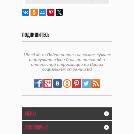
ПОДПИШИТЕСЬ
1BestLife.ru Подпишитесь на самое лучшее
и получите вдвое больше полезной и
интересной информации на Ваших
социальных страничках!
МЕНЮ
+
ПОПУЛЯРНЫЕ
+