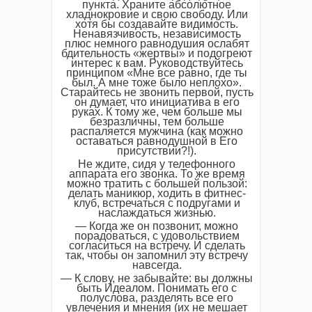
пункта. Храните абсолютное
хладнокровие и свою свободу. Или
хотя бы создавайте видимость.
Ненавязчивость, независимость
плюс немного равнодушия ослабят
бдительность «жертвы» и подогреют
интерес к вам. Руководствуйтесь
принципом «Мне все равно, где ты
был. А мне тоже было неплохо».
Старайтесь не звонить первой, пусть
он думает, что инициатива в его
руках. К тому же, чем больше мы
безразличны, тем больше
распаляется мужчина (как можно
оставаться равнодушной в Его
присутствии?!).
Не ждите, сидя у телефонного
аппарата его звонка. То же время
можно тратить с большей пользой:
делать маникюр, ходить в фитнес-
клуб, встречаться с подругами и
наслаждаться жизнью.
— Когда же он позвонит, можно
порадоваться, с удовольствием
согласиться на встречу. И сделать
так, чтобы он запомнил эту встречу
навсегда.
— К слову, не забывайте: вы должны
быть Идеалом. Понимать его с
полуслова, разделять все его
увлечения и мнения (их не мешает