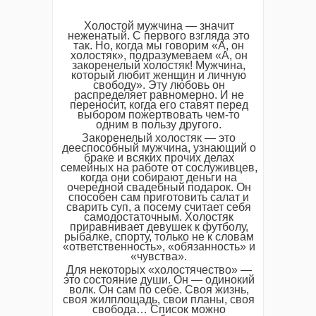
Холостой мужчина — значит
неженатый. С первого взгляда это
так. Но, когда мы говорим «А, он
холостяк», подразумеваем «А, он
закоренелый холостяк! Мужчина,
который любит женщин и личную
свободу». Эту любовь он
распределяет равномерно. И не
переносит, когда его ставят перед
выбором пожертвовать чем-то
одним в пользу другого.
Закоренелый холостяк — это
дееспособный мужчина, узнающий о
браке и всяких прочих делах
семейных на работе от сослуживцев,
когда они собирают деньги на
очередной свадебный подарок. Он
способен сам приготовить салат и
сварить суп, а посему считает себя
самодостаточным. Холостяк
приравнивает девушек к футболу,
рыбалке, спорту, только не к словам
«ответственность», «обязанность» и
«чувства».
Для некоторых «холостячество» —
это состояние души. Он — одинокий
волк. Он сам по себе. Своя жизнь,
своя жилплощадь, свои планы, своя
свобода… Список можно