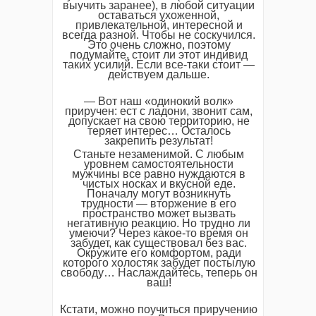
выучить заранее), в любой ситуации
оставаться ухоженной,
привлекательной, интересной и
всегда разной. Чтобы не соскучился.
Это очень сложно, поэтому
подумайте, стоит ли этот индивид
таких усилий. Если все-таки стоит —
действуем дальше.
— Вот наш «одинокий волк»
приручен: ест с ладони, звонит сам,
допускает на свою территорию, не
теряет интерес… Осталось
закрепить результат!
Станьте незаменимой. С любым
уровнем самостоятельности
мужчины все равно нуждаются в
чистых носках и вкусной еде.
Поначалу могут возникнуть
трудности — вторжение в его
пространство может вызвать
негативную реакцию. Но трудно ли
умеючи? Через какое-то время он
забудет, как существовал без вас.
Окружите его комфортом, ради
которого холостяк забудет постылую
свободу… Наслаждайтесь, теперь он
ваш!
Кстати, можно поучиться приручению