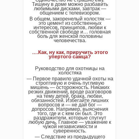
Тишину в доме можно разбавить
любимыми дисками, завтрак —
общением с телевизором.
В общем, закоренелый холостяк —
это цемент из собственных
интересов, принципов, любви к
собственной свободе и… головная
боль для женской половины
человечества.
….Как, ну как, приручить этого
упертого самца?
Руководство для охотницы на
холостяка
— Первое правило удачной охоты на
строптивую и очень пугливую
мишень — осторожность. Никаких
резких движений, вроде разговоров
на тему детей, брака, любви,
обязанностей. Избегайте лишних
вопросов и — не дай бог —
допросов. Например, выяснения
того, где и с кем он был. Это
раздражители, которые спугнут
любую дичь. Главное — уважение к
чужой независимости и
суверенность.
— Следствие из предыдущего