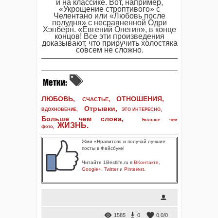
и на классике. Вот, например,
«Укрощение строптивого» с
Челентано или «Любовь после
полудня» с несравненной Одри
Хэпберн. «Евгений Онегин», в конце
концов! Все эти произведения
доказывают, что приручить холостяка
совсем не сложно.
ЛЮБОВЬ,
ОТНОШЕНИЯ,
СЧАСТЬЕ,
Отрывки
,
ВДОХНОВЕНИЕ
,
ЭТО ИНТЕРЕСНО
,
Больше чем слова,
Больше чем
ЖИЗНЬ
.
фото
,
Жми «Нравится» и получай лучшие
посты в Фейсбуке!
Читайте 1Bestlife.ru в
ВКонтакте
,
Google+
,
Twitter
и
Pinterest
.
1585
0
0.0
/
0