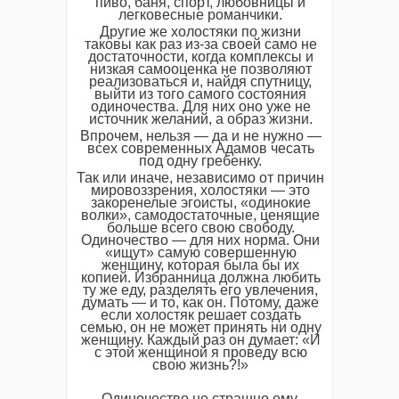
пиво, баня, спорт, любовницы и
легковесные романчики.
Другие же холостяки по жизни
таковы как раз из-за своей само не
достаточности, когда комплексы и
низкая самооценка не позволяют
реализоваться и, найдя спутницу,
выйти из того самого состояния
одиночества. Для них оно уже не
источник желаний, а образ жизни.
Впрочем, нельзя — да и не нужно —
всех современных Адамов чесать
под одну гребенку.
Так или иначе, независимо от причин
мировоззрения, холостяки — это
закоренелые эгоисты, «одинокие
волки», самодостаточные, ценящие
больше всего свою свободу.
Одиночество — для них норма. Они
«ищут» самую совершенную
женщину, которая была бы их
копией. Избранница должна любить
ту же еду, разделять его увлечения,
думать — и то, как он. Потому, даже
если холостяк решает создать
семью, он не может принять ни одну
женщину. Каждый раз он думает: «И
с этой женщиной я проведу всю
свою жизнь?!»
Одиночество не страшно ему.