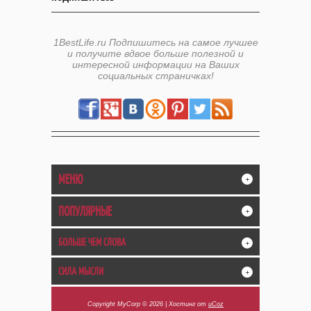
1BestLife.ru Подпишитесь на самое лучшее
и получите вдвое больше полезной и
интересной информации на Ваших
социальных страничках!
МЕНЮ
+
ПОПУЛЯРНЫЕ
+
БОЛЬШЕ ЧЕМ СЛОВА
+
СИЛА МЫСЛИ
+
Copyright MyCorp © 2026
|
Хостинг от
uCoz