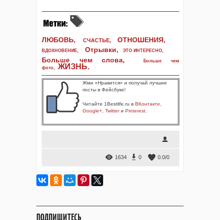
ЛЮБОВЬ,
ОТНОШЕНИЯ,
СЧАСТЬЕ,
Отрывки
,
ВДОХНОВЕНИЕ
,
ЭТО ИНТЕРЕСНО
,
Больше чем слова,
Больше чем
ЖИЗНЬ
.
фото
,
Жми «Нравится» и получай лучшие
посты в Фейсбуке!
Читайте 1Bestlife.ru в
ВКонтакте
,
Google+
,
Twitter
и
Pinterest
.
1634
0
0.0
/
0
ПОДПИШИТЕСЬ