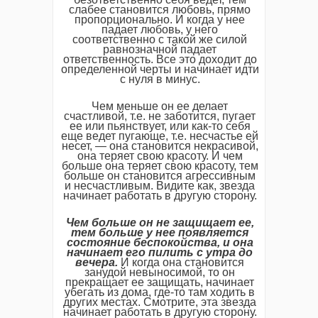
слабее становится любовь, прямо
пропорционально. И когда у нее
падает любовь, у него
соответственно с такой же силой
равнозначной падает
ответственность. Все это доходит до
определенной черты и начинает идти
с нуля в минус.
Чем меньше он ее делает
счастливой, т.е. не заботится, пугает
ее или пьянствует, или как-то себя
еще ведет пугающе, т.е. несчастье ей
несет, — она становится некрасивой,
она теряет свою красоту. И чем
больше она теряет свою красоту, тем
больше он становится агрессивным
и несчастливым. Видите как, звезда
начинает работать в другую сторону.
Чем больше он не защищает ее,
тем больше у нее появляется
состояние беспокойства, и она
начинает его пилить с утра до
вечера.
И когда она становится
занудой невыносимой, то он
прекращает ее защищать, начинает
убегать из дома, где-то там ходить в
других местах. Смотрите, эта звезда
начинает работать в другую сторону.