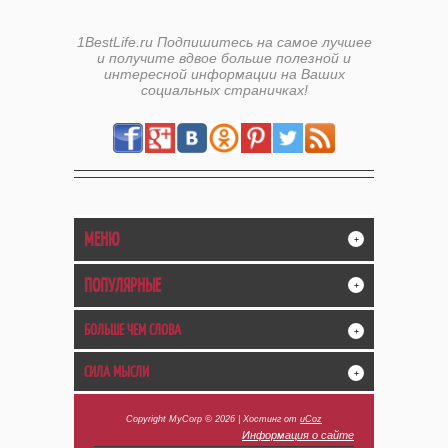
1BestLife.ru Подпишитесь на самое лучшее
и получите вдвое больше полезной и
интересной информации на Ваших
социальных страничках!
МЕНЮ
+
ПОПУЛЯРНЫЕ
+
БОЛЬШЕ ЧЕМ СЛОВА
+
СИЛА МЫСЛИ
+
Copyright MyCorp © 2026
|
Хостинг от
uCoz
Информация о сайте