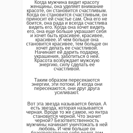
Когда мужчина видит красоту
женщины, она уделяет внимание
красоте, он становится счастливым.
Когда он становится счастливым, он
приносит ей счастье сам. Она его не
боится, она рада и всегда счастлива
видеть его. Когда она хочет видеть
его, она еще больше украшает себя
и хочет быть красивее, красивее,
красивее. И чем больше она
становится красивее, тем больше он
хочет делать ее счастливой.
Начинает ей дарить подарки,
украшения, заботиться о ней.
Красота возбуждает мужскую
энергию, силу сделать ее
счастливой.
Таким образом пересекаются
энергии, эти потоки. И когда они
пересекаются, они друг друга
усиливают.
Вот эта звезда называется белая. А
есть звезда, которая называется
черная. Вроде то же самое, но янтра
становится черной. Что значит
черной? Безответственность
мужчины начинает уничтожать в ней
любовь. И чем больше он
безответственно себя ведет, тем