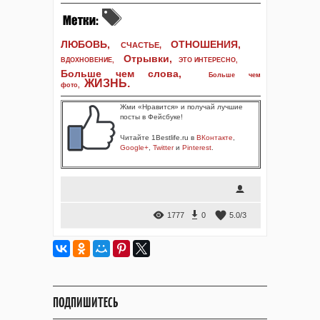
ЛЮБОВЬ,
ОТНОШЕНИЯ,
СЧАСТЬЕ,
Отрывки
,
ВДОХНОВЕНИЕ
,
ЭТО ИНТЕРЕСНО
,
Больше чем слова,
Больше чем
ЖИЗНЬ
.
фото
,
Жми «Нравится» и получай лучшие
посты в Фейсбуке!
Читайте 1Bestlife.ru в
ВКонтакте
,
Google+
,
Twitter
и
Pinterest
.
1777
0
5.0
/
3
ПОДПИШИТЕСЬ