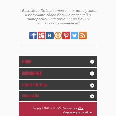
1BestLife.ru Подпишитесь на самое лучшее
и получите вдвое больше полезной и
интересной информации на Ваших
социальных страничках!
МЕНЮ
+
ПОПУЛЯРНЫЕ
+
БОЛЬШЕ ЧЕМ СЛОВА
+
СИЛА МЫСЛИ
+
Copyright MyCorp © 2026
|
Хостинг от
uCoz
Информация о сайте