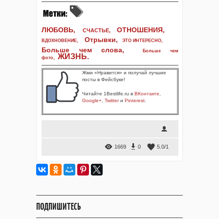
ЛЮБОВЬ,
ОТНОШЕНИЯ,
СЧАСТЬЕ,
Отрывки
,
ВДОХНОВЕНИЕ
,
ЭТО ИНТЕРЕСНО
,
Больше чем слова,
Больше чем
ЖИЗНЬ
.
фото
,
Жми «Нравится» и получай лучшие
посты в Фейсбуке!
Читайте 1Bestlife.ru в
ВКонтакте
,
Google+
,
Twitter
и
Pinterest
.
1669
0
5.0
/
1
ПОДПИШИТЕСЬ