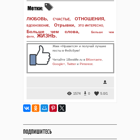
ЛЮБОВЬ,
ОТНОШЕНИЯ,
СЧАСТЬЕ,
Отрывки
,
ВДОХНОВЕНИЕ
,
ЭТО ИНТЕРЕСНО
,
Больше чем слова,
Больше чем
ЖИЗНЬ
.
фото
,
Жми «Нравится» и получай лучшие
посты в Фейсбуке!
Читайте 1Bestlife.ru в
ВКонтакте
,
Google+
,
Twitter
и
Pinterest
.
1574
0
5.0
/
1
ПОДПИШИТЕСЬ