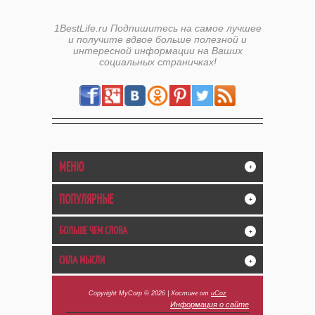
1BestLife.ru Подпишитесь на самое лучшее
и получите вдвое больше полезной и
интересной информации на Ваших
социальных страничках!
МЕНЮ
+
ПОПУЛЯРНЫЕ
+
БОЛЬШЕ ЧЕМ СЛОВА
+
СИЛА МЫСЛИ
+
Copyright MyCorp © 2026
|
Хостинг от
uCoz
Информация о сайте