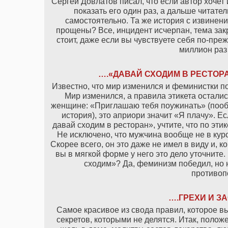
Сергей Довлатов писал, что если автор хочет 
показать его один раз, а дальше читате
самостоятельно. Та же история с извинен
прощены? Все, инцидент исчерпан, тема зак
стоит, даже если вы чувствуете себя по-пре
миллион раз
….«ДАВАЙ СХОДИМ В РЕСТОРА
Известно, что мир изменился и феминистки по
Мир изменился, а правила этикета осталис
женщине: «Приглашаю тебя поужинать» (пообед
история), это априори значит «Я плачу». 
давай сходим в ресторан», учтите, что по эти
Не исключено, что мужчина вообще не в курсе
Скорее всего, он это даже не имел в виду и, ко
вы в мягкой форме у него это дело уточните.
сходим»? Да, феминизм победил, но н
противоп
….ГРЕХИ И ЗА
Самое красивое из свода правил, которое вы
секретов, которыми не делятся. Итак, полож