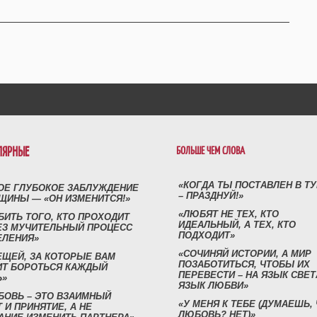
ЛЯРНЫЕ
БОЛЬШЕ ЧЕМ СЛОВА
«КОГДА ТЫ ПОСТАВЛЕН В Т
ОЕ ГЛУБОКОЕ ЗАБЛУЖДЕНИЕ
– ПРАЗДНУЙ!»
ЩИНЫ — «ОН ИЗМЕНИТСЯ!»
«ЛЮБЯТ НЕ ТЕХ, КТО
БИТЬ ТОГО, КТО ПРОХОДИТ
ИДЕАЛЬНЫЙ, А ТЕХ, КТО
ЕЗ МУЧИТЕЛЬНЫЙ ПРОЦЕСС
ПОДХОДИТ»
ЕЛЕНИЯ»
«СОЧИНЯЙ ИСТОРИИ, А МИР
ЕЩЕЙ, ЗА КОТОРЫЕ ВАМ
ПОЗАБОТИТЬСЯ, ЧТОБЫ ИХ
ИТ БОРОТЬСЯ КАЖДЫЙ
ПЕРЕВЕСТИ – НА ЯЗЫК СВЕТ
Ь»
ЯЗЫК ЛЮБВИ»
БОВЬ – ЭТО ВЗАИМНЫЙ
«У МЕНЯ К ТЕБЕ (ДУМАЕШЬ,
 И ПРИНЯТИЕ, А НЕ
ЛЮБОВЬ? НЕТ)»