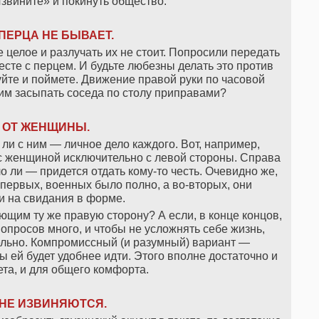
звините» и покинуть общество.
ПЕРЦА НЕ БЫВАЕТ.
е целое и разлучать их не стоит. Попросили передать
есте с перцем. И будьте любезны делать это против
йте и поймете. Движение правой руки по часовой
тим засыпать соседа по столу приправами?
 ОТ ЖЕНЩИНЫ.
 ли с ним — личное дело каждого. Вот, например,
с женщиной исключительно с левой стороны. Справа
 ли — придется отдать кому-то честь. Очевидно же,
о-первых, военных было полно, а во-вторых, они
и на свидания в форме.
ющим ту же правую сторону? А если, в конце концов,
просов много, и чтобы не усложнять себе жизнь,
ельно. Компромиссный (и разумный) вариант —
ы ей будет удобнее идти. Этого вполне достаточно и
та, и для общего комфорта.
НЕ ИЗВИНЯЮТСЯ.