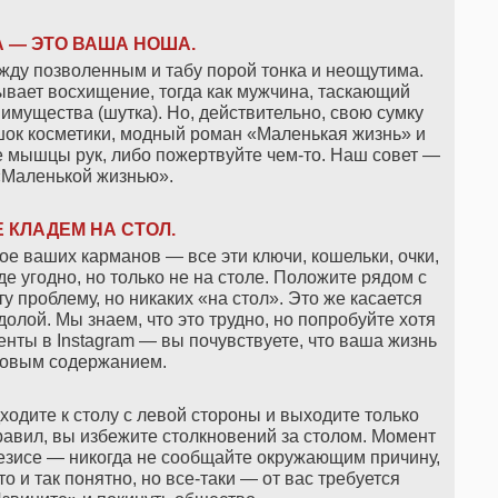
 — ЭТО ВАША НОША.
между позволенным и табу порой тонка и неощутима.
вает восхищение, тогда как мужчина, таскающий
имущества (шутка). Но, действительно, свою сумку
шок косметики, модный роман «Маленькая жизнь» и
е мышцы рук, либо пожертвуйте чем-то. Наш совет —
«Маленькой жизнью».
 КЛАДЕМ НА СТОЛ.
е ваших карманов — все эти ключи, кошельки, очки,
де угодно, но только не на столе. Положите рядом с
ту проблему, но никаких «на стол». Это же касается
 долой. Мы знаем, что это трудно, но попробуйте хотя
нты в Instagram — вы почувствуете, что ваша жизнь
новым содержанием.
ходите к столу с левой стороны и выходите только
равил, вы избежите столкновений за столом. Момент
тезисе — никогда не сообщайте окружающим причину,
о и так понятно, но все-таки — от вас требуется