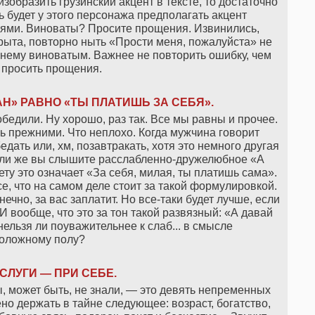
изобразить грузинский акцент в тексте, то достаточно
ль будет у этого персонажа предполагать акцент
иями. Виноваты? Просите прощения. Извинились,
рыта, повторно ныть «Прости меня, пожалуйста» не
жнему виноватым. Важнее не повторить ошибку, чем
 просить прощения.
Н» РАВНО «ТЫ ПЛАТИШЬ ЗА СЕБЯ».
бедили. Ну хорошо, раз так. Все мы равны и прочее.
ь прежними. Что неплохо. Когда мужчина говорит
ать или, хм, позавтракать, хотя это немного другая
Если же вы слышите расслабленно-дружелюбное «А
кету это означает «За себя, милая, ты платишь сама».
, что на самом деле стоит за такой формулировкой.
нечно, за вас заплатит. Но все-таки будет лучше, если
 И вообще, что это за тон такой развязный: «А давай
ельзя ли поуважительнее к слаб... в смысле
оложному полу?
СЛУГИ — ПРИ СЕБЕ.
, может быть, не знали, — это девять непременных
ено держать в тайне следующее: возраст, богатство,