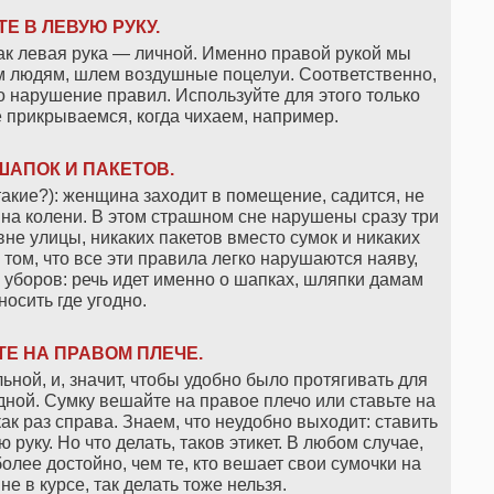
Е В ЛЕВУЮ РУКУ.
как левая рука — личной. Именно правой рукой мы
м людям, шлем воздушные поцелуи. Соответственно,
о нарушение правил. Используйте для этого только
е прикрываемся, когда чихаем, например.
ШАПОК И ПАКЕТОВ.
акие?): женщина заходит в помещение, садится, не
 на колени. В этом страшном сне нарушены сразу три
не улицы, никаких пакетов вместо сумок и никаких
 том, что все эти правила легко нарушаются наяву,
х уборов: речь идет именно о шапках, шляпки дамам
носить где угодно.
ТЕ НА ПРАВОМ ПЛЕЧЕ.
ьной, и, значит, чтобы удобно было протягивать для
ной. Сумку вешайте на правое плечо или ставьте на
как раз справа. Знаем, что неудобно выходит: ставить
 руку. Но что делать, таков этикет. В любом случае,
олее достойно, чем те, кто вешает свои сумочки на
не в курсе, так делать тоже нельзя.