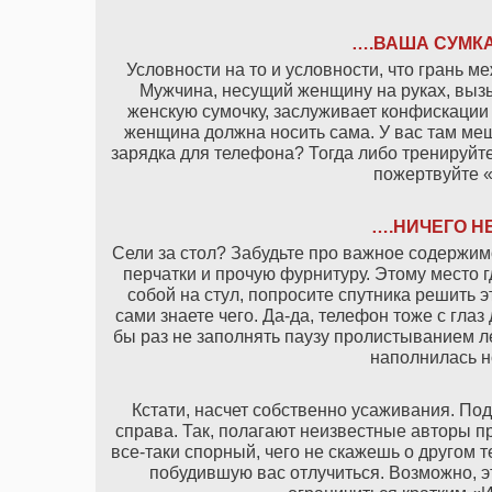
….ВАША СУМКА
Условности на то и условности, что грань 
Мужчина, несущий женщину на руках, вызы
женскую сумочку, заслуживает конфискации 
женщина должна носить сама. У вас там ме
зарядка для телефона? Тогда либо тренируйт
пожертвуйте 
….НИЧЕГО НЕ
Сели за стол? Забудьте про важное содержимо
перчатки и прочую фурнитуру. Этому место г
собой на стул, попросите спутника решить э
сами знаете чего. Да-да, телефон тоже с глаз
бы раз не заполнять паузу пролистыванием ле
наполнилась 
Кстати, насчет собственно усаживания. Под
справа. Так, полагают неизвестные авторы п
все-таки спорный, чего не скажешь о другом 
побудившую вас отлучиться. Возможно, эт