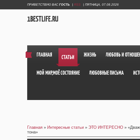
ПРИВЕТСТВУЮ ВАС
ГОСТЬ
|
RSS
|
ПЯТНИЦА, 07.08.2026
1BESTLIFE.RU
ГЛАВНАЯ
ЖИЗНЬ
ЛЮБОВЬ И ОТНОШЕ
СТАТЬИ
МОЙ МИР,МОЁ СОСТОЯНИЕ
ЛЮБОВНЫЕ ПИСЬМА
ИСТ
Главная
»
Интересные статьи
»
ЭТО ИНТЕРЕСНО
» «Дваж
тона»