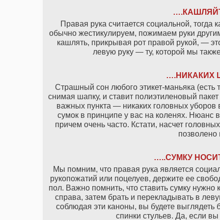
….КАШЛЯЙТ
Правая рука считается социальной, тогда 
обычно жестикулируем, пожимаем руки други
кашлять, прикрывая рот правой рукой, — эт
левую руку — ту, которой мы такж
….НИКАКИХ 
Страшный сон любого этикет-маньяка (есть т
снимая шапку, и ставит полиэтиленовый пакет
важных пункта — никаких головных уборов в
сумок в принципе у вас на коленях. Нюанс в
причем очень часто. Кстати, насчет головны
позволено 
…..СУМКУ НОСИ
Мы помним, что правая рука является социал
рукопожатий или поцелуев, держите ее свобод
пол. Важно помнить, что ставить сумку нужно 
справа, затем брать и перекладывать в левую
соблюдая эти каноны, вы будете выглядеть б
спинки стульев. Да, если вы 