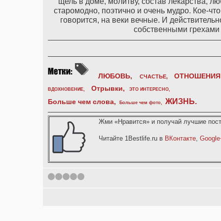
щель в доме, молитву, состав лекарства, л
старомодно, поэтично и очень мудро. Кое-что
говорится, на веки вечные. И действительн
собственными грехами и
ЛЮБОВЬ,
ОТНОШЕНИЯ
СЧАСТЬЕ,
Отрывки
,
ВДОХНОВЕНИЕ
,
ЭТО ИНТЕРЕСНО
,
ЖИЗНЬ
.
Больше чем слова,
Больше чем фото
,
Жми «Нравится» и получай лучшие пост
Читайте 1Bestlife.ru в
ВКонтакте
,
Google
1
2
3
4
5