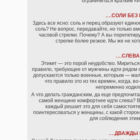
ограничиться кратким «И
….СОЛИ БЕЗ 
Здесь все ясно: соль и перец образуют едино
соль? Не вопрос, передавайте, но только вм
часовой стрелки. Почему? А вы порепетиру
стрелке более резкое. Мы же не хо
….СЛЕВА
Этикет — это порой неудобство. Мириться
правило, требующее от мужчины идти рядом 
допускаются только военные, которым — мало
что правило это из тех времен, когда, в
непременно ходил
А что делать гражданским, да еще предпочита
самой женщине комфортнее идти слева? Во
каждый решает это для себя самостоят
поинтересоваться у женщины, с какой сторон
для соблюдения этике
….ДВАЖДЫ 