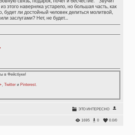
юбовную связь, подарок, почет и бесчестие. Звучит
 из этого наверняка устарело, но большая часть, как
о, будет ли достойный человек делиться молитвой,
ли заслугами? Нет, не будет...
,
ы в Фейсбуке!
+
,
Twitter
и
Pinterest
.
ЭТО ИНТЕРЕСНО
1695
0
0.0
/
0