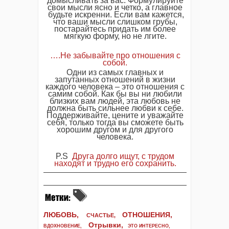
домысливать за вас. Формулируйте
свои мысли ясно и четко, а главное
будьте искренни. Если вам кажется,
что ваши мысли слишком грубы,
постарайтесь придать им более
мягкую форму, но не лгите.
….Не забывайте про отношения с
собой.
Одни из самых главных и
запутанных отношений в жизни
каждого человека – это отношения с
самим собой. Как бы вы ни любили
близких вам людей, эта любовь не
должна быть сильнее любви к себе.
Поддерживайте, цените и уважайте
себя, только тогда вы сможете быть
хорошим другом и для другого
человека.
P.S
Друга долго ищут, с трудом
находят и трудно его сохранить.
ЛЮБОВЬ,
ОТНОШЕНИЯ,
СЧАСТЬЕ,
Отрывки
,
ВДОХНОВЕНИЕ
,
ЭТО ИНТЕРЕСНО
,