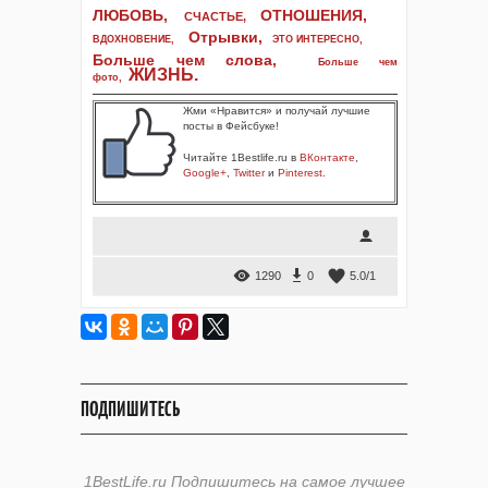
ЛЮБОВЬ,
ОТНОШЕНИЯ,
СЧАСТЬЕ,
Отрывки
,
ВДОХНОВЕНИЕ
,
ЭТО ИНТЕРЕСНО
,
Больше чем слова,
Больше чем
ЖИЗНЬ
.
фото
,
Жми «Нравится» и получай лучшие
посты в Фейсбуке!
Читайте 1Bestlife.ru в
ВКонтакте
,
Google+
,
Twitter
и
Pinterest
.
1290
0
5.0
/
1
ПОДПИШИТЕСЬ
1BestLife.ru Подпишитесь на самое лучшее