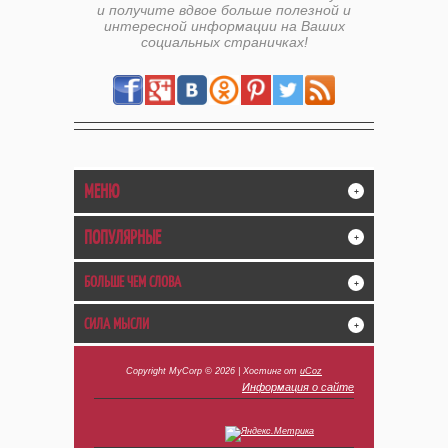
и получите вдвое больше полезной и
интересной информации на Ваших
социальных страничках!
МЕНЮ
+
ПОПУЛЯРНЫЕ
+
БОЛЬШЕ ЧЕМ СЛОВА
+
СИЛА МЫСЛИ
+
Copyright MyCorp © 2026
|
Хостинг от
uCoz
Информация о сайте