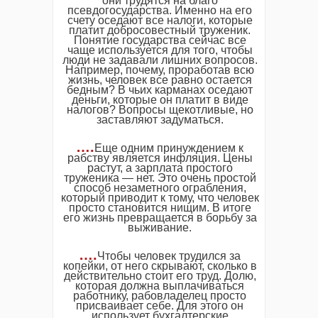
они трудятся на благо
псевдогосударства. Именно на его
счету оседают все налоги, которые
платит добросовестный труженик.
Понятие государства сейчас все
чаще используется для того, чтобы
люди не задавали лишних вопросов.
Например, почему, проработав всю
жизнь, человек все равно остается
бедным? В чьих карманах оседают
деньги, которые он платит в виде
налогов? Вопросы щекотливые, но
заставляют задуматься.
….
Еще одним принуждением к
рабству является инфляция. Цены
растут, а зарплата простого
труженика — нет. Это очень простой
способ незаметного ограбления,
который приводит к тому, что человек
просто становится нищим. В итоге
его жизнь превращается в борьбу за
выживание.
….
Чтобы человек трудился за
копейки, от него скрывают, сколько в
действительно стоит его труд. Долю,
которая должна выплачиваться
работнику, рабовладелец просто
присваивает себе. Для этого он
использует бухгалтерские