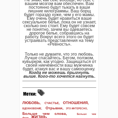
вашим мозгом вам обеспечен. Вам
постоянно будут тыкать в ваши
лишние килограммы. Ваш борщ
будет гораздо хуже, чем у его мамы.
Ему очень будет нравиться ваше
сексуальное белье, пока он не узнает,
сколько оно стоит. Ему будет совсем
не понятно, зачем вы одеваетесь
дорогое белье, собравшись на
работу. Вокруг всего этого он будет
устраивать представления на тему
«Ревность».
Только не думаете, что это любовь.
Лучше спасайтесь. Бегом, ползком,
кувырком, как угодно. Защищаться от
своей никчёмности ваш мужчинка
будет, атакуя вас и вашу самооценку.
Когда не можешь прыгнуть
выше. Кого-то хочется нагнуть.
ЛЮБОВЬ,
ОТНОШЕНИЯ,
СЧАСТЬЕ,
Отрывки
,
ВДОХНОВЕНИЕ
,
ЭТО ИНТЕРЕСНО
,
Больше чем слова,
Больше чем
ЖИЗНЬ
.
фото
,