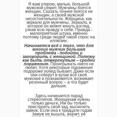
Я вам открою, милые, большой
мужской секрет. Мужчины боятся
женщин. Сказать точнее боятся не
женщин, а своей мужской
несостоятельности. Женщина, как
зеркало для мужчины. Зеркало, в
которое он может кинуть взгляд,
узнав всю правду о себе. Правда -
малоприятная штука, именно
поэтому среди людей такой спрос на
иллюзии.
Начинается всё с того, что для
многих мужчин большая
проблема - подойти и
заговорить с женщиной. Потому
как быть отвергнутым – сродни
поражению.
Проигрывать никто не
любит. Хотя некоторые поражения
подороже побед бывают. Даже если
они соберут в кулак всё своё
мужское и познакомятся, возникает
резонный вопрос – а что будет
дальше.
Здесь начинается парад
стереотипов. Женщинам нужны
только деньги. Им бы только
пристроить свой зад, выскочить
замуж. Если она к тридцати годам
замуж не вышла, значит, её