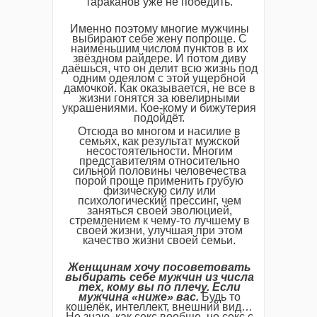
тараканов уже не победить.
Именно поэтому многие мужчины
выбирают себе жену попроще. С
наименьшим числом пунктов в их
звёздном райдере. И потом диву
даёшься, что он делит всю жизнь под
одним одеялом с этой ущербной
дамочкой. Как оказывается, не все в
жизни гонятся за ювелирными
украшениями. Кое-кому и бижутерия
подойдёт.
Отсюда во многом и насилие в
семьях, как результат мужской
несостоятельности. Многим
представителям относительно
сильной половины человечества
порой проще применить грубую
физическую силу или
психологический прессинг, чем
заняться своей эволюцией,
стремлением к чему-то лучшему в
своей жизни, улучшая при этом
качество жизни своей семьи.
Женщинам хочу посоветовать
выбирать себе мужчин из числа
тех, кому вы по плечу. Если
мужчина «ниже» вас.
Будь то
кошелёк, интеллект, внешний вид…
Не знаю, как секс вообще, но секс с