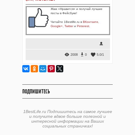
Жми «Нравится» и получай лучшие
посты в Фейсбуке!
Читайте 1Bestlife.ru в
ВКонтакте
,
Google+
,
Twitter
и
Pinterest
.
2008
0
5.0
/
1
ПОДПИШИТЕСЬ
1BestLife.ru Подпишитесь на самое лучшее
и получите вдвое больше полезной и
интересной информации на Ваших
социальных страничках!