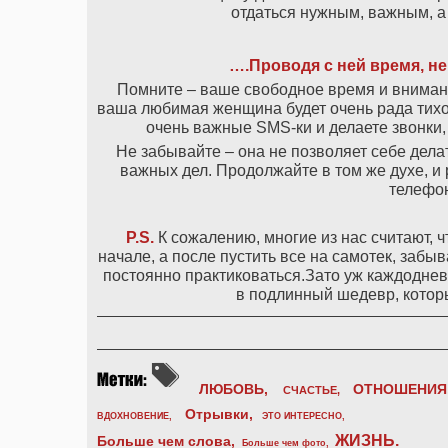
отдаться нужным, важным, а
….Проводя с ней время, не
Помните – ваше свободное время и внимани
ваша любимая женщина будет очень рада тихо 
очень важные SMS-ки и делаете звонки,
Не забывайте – она не позволяет себе делат
важных дел. Продолжайте в том же духе, и 
телефон
P.S.
К сожалению, многие из нас считают, 
начале, а после пустить все на самотек, забыв
постоянно практиковаться.Зато уж каждоднев
в подлинный шедевр, котор
ЛЮБОВЬ,
ОТНОШЕНИЯ
СЧАСТЬЕ,
Отрывки
,
ВДОХНОВЕНИЕ
,
ЭТО ИНТЕРЕСНО
,
ЖИЗНЬ
.
Больше чем слова,
Больше чем фото
,