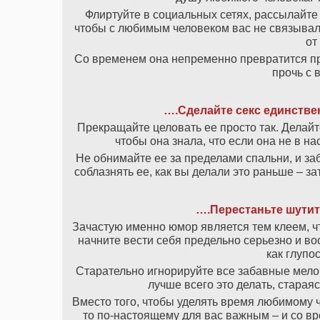
Флиртуйте в социальных сетях, рассылайте 
чтобы с любимым человеком вас не связывало
от
Со временем она непременно превратится про
прочь с 
….Сделайте секс единств
Прекращайте целовать ее просто так. Делайте
чтобы она знала, что если она не в на
Не обнимайте ее за пределами спальни, и за
соблазнять ее, как вы делали это раньше – за
….Перестаньте шутить
Зачастую именно юмор является тем клеем, чт
начните вести себя предельно серьезно и во
как глупо
Старательно игнорируйте все забавные мелоч
лучше всего это делать, старая
Вместо того, чтобы уделять время любимому ч
то по-настоящему для вас важным – и со вр