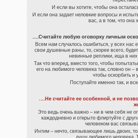
И если вы хотите, чтобы она осталась
И если она задает неловкие вопросы и испыт
вас, а в том, что она
….Считайте любую оговорку личным оскорб
Всем нам случалось ошибиться, у всех нас е
свои душевные раны, то, скорее всего, буде
невинные реплики, ища в них 
Так что вперед, вместо того, чтобы попытат
его на любимого человека так, словно он – 
чтобы оскорбить и 
Поступайте именно так, и вск
….Не считайте ее особенной, и не позво
ж
Это ведь очень важно – ни в чем себя не о
каждодневно и открыто флиртуйте с друг
человеком вас связыва
Интим – нечто, связывающее лишь двоих, то
душу любимого человека. Т