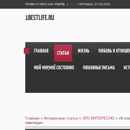
ПРИВЕТСТВУЮ ВАС
ГОСТЬ
|
RSS
|
ПЯТНИЦА, 07.08.2026
1BESTLIFE.RU
ГЛАВНАЯ
ЖИЗНЬ
ЛЮБОВЬ И ОТНОШЕ
СТАТЬИ
МОЙ МИР,МОЁ СОСТОЯНИЕ
ЛЮБОВНЫЕ ПИСЬМА
ИСТ
Главная
»
Интересные статьи
»
ЭТО ИНТЕРЕСНО
» «9 сп
навсегда»