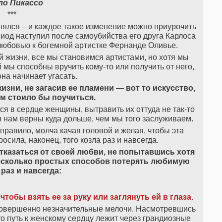
о Пикассо
***
ялся – и каждое такое изменение можно приурочить
риод наступил после самоубийства его друга Карлоса
любовью к богемной артистке Фернанде Оливье.
й жизни, все мы становимся артистами, но хотя мы
 мы способны вручить кому-то или получить от него,
на начинает угасать.
изни, не загасив ее пламени — вот то искусство,
м стоило бы поучиться.
тся в сердце женщины, вытравить их оттуда не так-то
ся нам верны куда дольше, чем мы того заслуживаем.
равило, молча качая головой и желая, чтобы эта
сила, наконец, того козла раз и навсегда.
тказаться от своей любви, не попытавшись хотя
несколько простых способов потерять любимую
раз и навсегда:
чтобы взять ее за руку или заглянуть ей в глаза.
совершенно незначительные мелочи. Насмотревшись
о путь к женскому сердцу лежит через грандиозные