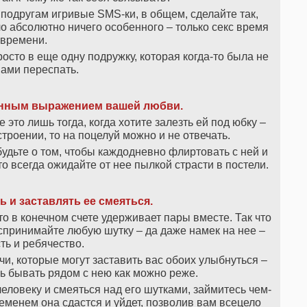
подругам игривые SMS-ки, в общем, сделайте так,
 абсолютно ничего особенного – только секс время
 времени.
сто в еще одну подружку, которая когда-то была не
вами переспать.
енным выражением вашей любви.
 это лишь тогда, когда хотите залезть ей под юбку –
строении, то на поцелуй можно и не отвечать.
будьте о том, чтобы каждодневно флиртовать с ней и
то всегда ожидайте от нее пылкой страсти в постели.
 и заставлять ее смеяться.
о в конечном счете удерживает пары вместе. Так что
спринимайте любую шутку – да даже намек на нее –
сть и ребячество.
и, которые могут заставить вас обоих улыбнуться –
сь бывать рядом с нею как можно реже.
еловеку и смеяться над его шутками, займитесь чем-
еменем она сдастся и уйдет, позволив вам всецело