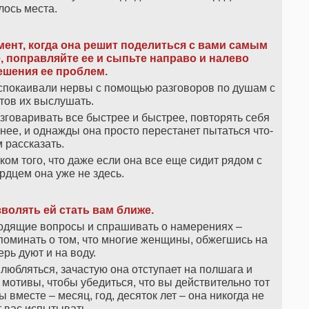
ось места.
омент, когда она решит поделиться с вами самым
 поправляйте ее и сыпьте направо и налево
ешения ее проблем.
покаивали нервы с помощью разговоров по душам с
отов их выслушать.
азговаривать все быстрее и быстрее, повторять себя
ьнее, и однажды она просто перестанет пытаться что-
м рассказать.
ком того, что даже если она все еще сидит рядом с
рдцем она уже не здесь.
волять ей стать вам ближе.
водящие вопросы и спрашивать о намерениях –
поминать о том, что многие женщины, обжегшись на
ерь дуют и на воду.
юбляться, зачастую она отступает на полшага и
 мотивы, чтобы убедиться, что вы действительно тот
 вместе – месяц, год, десяток лет – она никогда не
 вас испытывать.