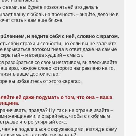
 с вами, вы будете позволять ей это делать.
ывает вашу любовь на прочность – знайте, дело не в
 хочет стать к вам еще ближе.
лением, и ведите себя с ней, словно с врагом.
сть свои страхи и слабости, но если вы не залечите
те взрываться потоком гнева в ответ даже на самые
скрытый – и всегда худший – смысл.
ься разобраться со своим негативом, выплескивайте
ваш враг, каждое слово которого направлено на то,
унизить ваше достоинство.
оре вы избавитесь от этого «врага».
ляйте ей даже подумать о том, что она – ваша
енщина.
граничивать, правда? Ну, так и не ограничивайте –
ими женщинами, и старайтесь, чтобы с любимым
л разве что регулярный секс.
, чем не поделишься с окружающими, взгляд в саму
ак к чему же так себя связывать?