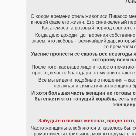
Пабл
С ходом времени стиль живописи Пикассо мен
к новой фазе его жизни. Его сине-зеленый пе
Касагемоса, а розовый период совпал с 
Когда дело доходит до творения собственно
знаем, что любовь – величайший дар, который
со временем о
Умение пронести ее сквозь все невзгоды ж
которому всем на
После того, как ваше лицо и голос отпечатаю
просто, и часто благодаря этому они остают
Все мы видели подобные отношения – как п
неглупая и симпатичная женщина бро
И хотя большая часть женщин не готовы о
бы спасти этот тонущий корабль, есть 
женщину 
….Забудьте о всяких мелочах, вроде того, 
Часто женщины влюбляются в, казалось бы, 
романтических фильмов, можно подумать, чт