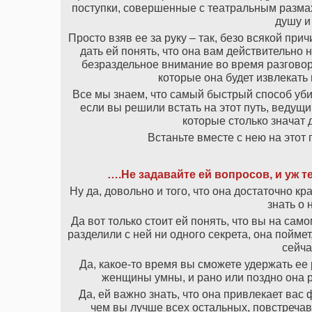
поступки, совершенные с театральным размах
душу и
Просто взяв ее за руку – так, безо всякой при
дать ей понять, что она вам действительно
безраздельное внимание во время разговора
которые она будет извлекать 
Все мы знаем, что самый быстрый способ убит
если вы решили встать на этот путь, ведущи
которые столько значат 
Встаньте вместе с нею на этот 
….Не задавайте ей вопросов, и уж т
Ну да, довольно и того, что она достаточно к
знать о 
Да вот только стоит ей понять, что вы на само
разделили с ней ни одного секрета, она поймет
сейча
Да, какое-то время вы сможете удержать ее
женщины умны, и рано или поздно она р
Да, ей важно знать, что она привлекает вас 
чем вы лучше всех остальных, повстречав