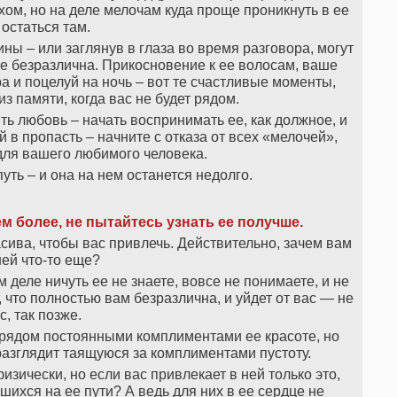
ом, но на деле мелочам куда проще проникнуть в ее
 остаться там.
чины – или заглянув в глаза во время разговора, могут
 не безразлична. Прикосновение к ее волосам, ваше
 и поцелуй на ночь – вот те счастливые моменты,
из памяти, когда вас не будет рядом.
ь любовь – начать воспринимать ее, как должное, и
й в пропасть – начните с отказа от всех «мелочей»,
для вашего любимого человека.
путь – и она на нем останется недолго.
ем более, не пытайтесь узнать ее получше.
расива, чтобы вас привлечь. Действительно, зачем вам
ней что-то еще?
м деле ничуть ее не знаете, вовсе не понимаете, и не
, что полностью вам безразлична, и уйдет от вас — не
с, так позже.
 рядом постоянными комплиментами ее красоте, но
азглядит таящуюся за комплиментами пустоту.
физически, но если вас привлекает в ней только это,
шихся на ее пути? А ведь для них в ее сердце не