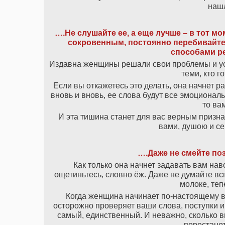
нашл
….Не слушайте ее, а еще лучше – в тот м
сокровенным, постоянно перебивайте,
способами р
Издавна женщины решали свои проблемы и ус
теми, кто г
Если вы откажетесь это делать, она начнет р
вновь и вновь, ее слова будут все эмоционал
то ва
И эта тишина станет для вас верным призна
вами, душою и се
….Даже не смейте поз
Как только она начнет задавать вам на
ощетиньтесь, словно ёж. Даже не думайте вс
молоке, теп
Когда женщина начинает по-настоящему вл
осторожно проверяет ваши слова, поступки и
самый, единственный. И неважно, сколько вы
перестанет