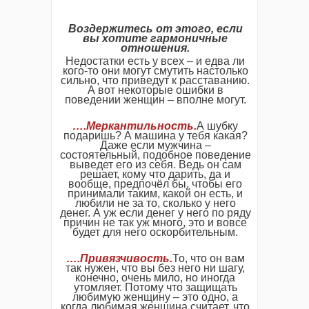
Воздержитесь от этого, если
вы хотите гармоничные
отношения.
Недостатки есть у всех – и едва ли
кого-то они могут смутить настолько
сильно, что приведут к расставанию.
А вот некоторые ошибки в
поведении женщин – вполне могут.
….Меркантильность.
А шубку
подаришь? А машина у тебя какая?
Даже если мужчина –
состоятельный, подобное поведение
выведет его из себя. Ведь он сам
решает, кому что дарить, да и
вообще, предпочёл бы, чтобы его
принимали таким, какой он есть, и
любили не за то, сколько у него
денег. А уж если денег у него по ряду
причин не так уж много, это и вовсе
будет для него оскорбительным.
….Привязчивость.
То, что он вам
так нужен, что вы без него ни шагу,
конечно, очень мило, но иногда
утомляет. Потому что защищать
любимую женщину – это одно, а
когда любимая женщина считает, что