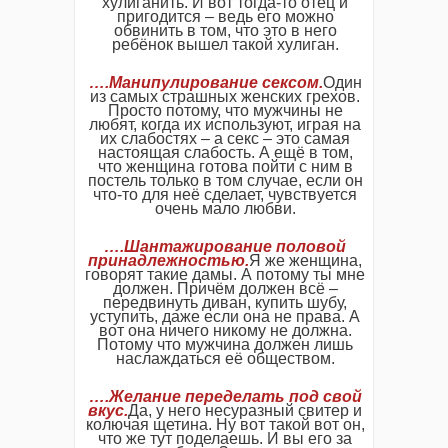
хулиганить. И вот тогда-то отец и
пригодится – ведь его можно
обвинить в том, что это в него
ребёнок вышел такой хулиган.
….Манипулирование сексом.
Один
из самых страшных женских грехов.
Просто потому, что мужчины не
любят, когда их используют, играя на
их слабостях – а секс – это самая
настоящая слабость. А ещё в том,
что женщина готова пойти с ним в
постель только в том случае, если он
что-то для неё сделает, чувствуется
очень мало любви.
….Шантажирование половой
принадлежностью.
Я же женщина,
говорят такие дамы. А потому ты мне
должен. Причём должен всё –
передвинуть диван, купить шубу,
уступить, даже если она не права. А
вот она ничего никому не должна.
Потому что мужчина должен лишь
наслаждаться её обществом.
….Желание переделать под свой
вкус.
Да, у него несуразный свитер и
колючая щетина. Ну вот такой вот он,
что же тут поделаешь. И вы его за