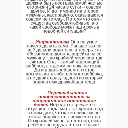
должна быть неотъемлемой частью
его жизни 24 часа в сутки – совсем
другое. И вот именно на второе
мужчины, как правило, оказываются
совсем не готовы. Потому что они –
существа свободолюбивые, а о
какой свободе может идти речь в
подобной ситуации?
….Инфантилизм.
Она не умеет
ничего делать сама. Раньше за неё
всё делали родители, а теперь эта
обязанность должна перейти на её
мужчину – по крайней мере она так
считает. Она – самый настоящий
ребёнок, а к детям он пока не готов.
Да и в дальнейшем он готов
воспитывать собственного ребёнка,
а не двоих сразу, одного из которых
родила ему дражайшая тёща.
….Перекладывание
ответственности за
неправильное воспитание
детей.
Нередко встречается
ситуация, когда мать так дрожит над
своим дитя, что категорически не
готова подпускать к нему его отца.
По крайней мере, до тех пор, пока
ребёнок не подрастёт, и не начнёт