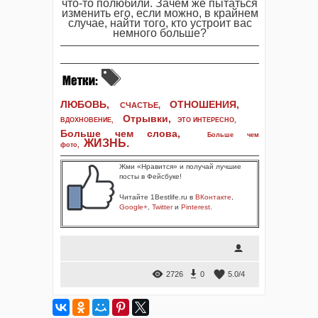
что-то полюбили. Зачем же пытаться
изменить его, если можно, в крайнем
случае, найти того, кто устроит вас
немного больше?
ЛЮБОВЬ,
ОТНОШЕНИЯ,
СЧАСТЬЕ,
Отрывки
,
ВДОХНОВЕНИЕ
,
ЭТО ИНТЕРЕСНО
,
Больше чем слова,
Больше чем
ЖИЗНЬ
.
фото
,
Жми «Нравится» и получай лучшие
посты в Фейсбуке!
Читайте 1Bestlife.ru в
ВКонтакте
,
Google+
,
Twitter
и
Pinterest
.
2726
0
5.0
/
4