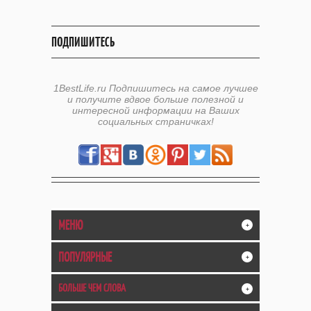
ПОДПИШИТЕСЬ
1BestLife.ru Подпишитесь на самое лучшее
и получите вдвое больше полезной и
интересной информации на Ваших
социальных страничках!
МЕНЮ
+
ПОПУЛЯРНЫЕ
+
БОЛЬШЕ ЧЕМ СЛОВА
+