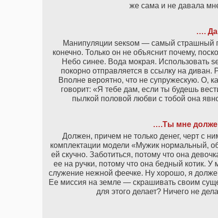
же сама и не давала мн
…. Да
Манипуляции sекsом — самый страшный гре
конечно. Только он не объяснит почему, поск
Небо синее. Вода мокрая. Использовать s
покорно отправляется в ссылку на диван. Ра
Вполне вероятно, что не супружескую. О, к
говорит: «Я тебе дам, если ты будешь вес
пылкой половой любви с тобой она явно
….Ты мне должен
Должен, причем не только денег, черт с ни
комплектации модели «Мужик нормальный, об
ей скучно. Заботиться, потому что она девоч
ее на ручки, потому что она бедный котик. 
служение нежной феечке. Ну хорошо, я должен
Ее миссия на земле — скрашивать своим сущ
для этого делает? Ничего не дел