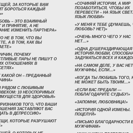
«СОЧИНЯЙ ИСТОРИИ, А МИР
ЕЩЕЙ, ЗА КОТОРЫЕ ВАМ
ПОЗАБОТИТЬСЯ, ЧТОБЫ ИХ
ИТ БОРОТЬСЯ КАЖДЫЙ
ПЕРЕВЕСТИ – НА ЯЗЫК СВЕТ
Ь»
ЯЗЫК ЛЮБВИ»
БОВЬ – ЭТО ВЗАИМНЫЙ
«У МЕНЯ К ТЕБЕ (ДУМАЕШЬ,
 И ПРИНЯТИЕ, А НЕ
ЛЮБОВЬ? НЕТ)»
АНИЕ ИЗМЕНИТЬ ПАРТНЕРА»
«ОЧЕНЬ МНОГО ЧЕГО У НАС
О НЕ В ТОМ, ЧТО ВЫ
НЕТ…»
ТЕ, А В ТОМ, КАК ВЫ
АЕТЕ»
«ОДНА ДУШЕРАЗДИРАЮЩАЯ
ИСТОРИЯ ЛЮБВИ, СПОСОБН
РИЧИН, ПОЧЕМУ
ЗАДУМАТЬСЯ ВСЕХ И КАЖДО
СТЛИВЫЕ ПАРЫ НЕ ПИШУТ О
ИХ ОТНОШЕНИЯХ В
«НА САМОМ ДЕЛЕ, У ВАС НЕТ
СЕТЯХ»
МУЖЧИНЫ, ЕСЛИ…»
 КАКОЙ ОН – ПРЕДАННЫЙ
«КОГДА ТЫ ЛЮБИШЬ ТОГО, 
ЧИНА»
НЕ МОЖЕТ БЫТЬ ТВОИМ…»
Н РЯДОМ С ЛЮБИМЫМ
«ЕСЛИ ВАС ПРЕДАЛИ —
ОВЕКОМ: 10 НЕОСПОРИМЫХ
ПОБЛАГОДАРИТЕ СУДЬБУ!»
ИМУЩЕСТВ ДЛЯ ЗДОРОВЬЯ»
«ЗАПОМНИ, ЛЮБОВНИЦА!»
ПРИЗНАКОВ ТОГО, ЧТО ВАШИ
ОШЕНИЯ ЗАСТАВЛЯЮТ ВАС
«ИСТОРИЯ ОДНОЙ ИЗМЕНЫ.
ДАТЬ В ДЕПРЕССИЮ»
ПОЦЕЛУЙ»
ВЕЩИ, КОТОРЫЕ РАЗРУШАЮТ
«ПИСЬМО БЛАГОДАРНОСТИ 
»
МУЖЧИНАМ»