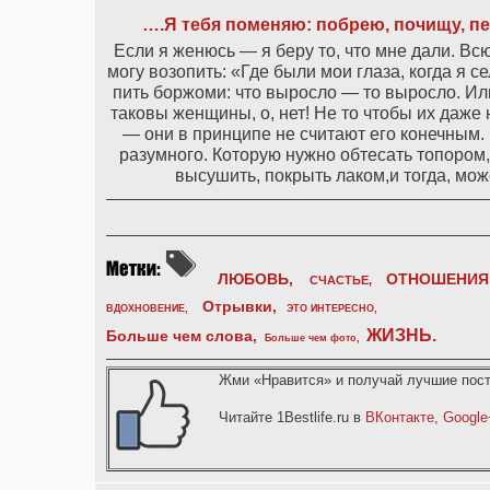
….Я тебя поменяю: побрею, почищу, 
Если я женюсь — я беру то, что мне дали. Вс
могу возопить: «Где были мои глаза, когда я с
пить боржоми: что выросло — то выросло. Или 
таковы женщины, о, нет! Не то чтобы их даже
— они в принципе не считают его конечным. 
разумного. Которую нужно обтесать топором,
высушить, покрыть лаком,и тогда, мож
ЛЮБОВЬ,
ОТНОШЕНИЯ
СЧАСТЬЕ,
Отрывки
,
ВДОХНОВЕНИЕ
,
ЭТО ИНТЕРЕСНО
,
ЖИЗНЬ
.
Больше чем слова,
Больше чем фото
,
Жми «Нравится» и получай лучшие пост
Читайте 1Bestlife.ru в
ВКонтакте
,
Google