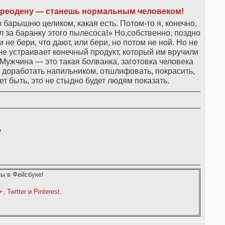
переодену — станешь нормальным человеком!
ю барышню целиком, какая есть. Потом-то я, конечно,
ел за баранку этого пылесоса!» Но,собственно, поздно
не бери, что дают, или бери, но потом не ной. Но не
 не устраивает конечный продукт, который им вручили
Мужчина — это такая болванка, заготовка человека
 доработать напильником, отшлифовать, покрасить,
ет быть, это не стыдно будет людям показать.
,
ы в Фейсбуке!
+
,
Twitter
и
Pinterest
.