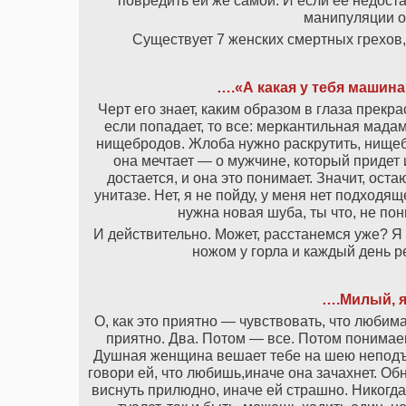
повредить ей же самой. И если ее недост
манипуляции он
Существует 7 женских смертных грехов,
….«А какая у тебя машин
Черт его знает, каким образом в глаза прекр
если попадает, то все: меркантильная мада
нищебродов. Жлоба нужно раскрутить, нищебр
она мечтает — о мужчине, который придет 
достается, и она это понимает. Значит, ост
унитазе. Нет, я не пойду, у меня нет подход
нужна новая шуба, ты что, не по
И действительно. Может, расстанемся уже? Я 
ножом у горла и каждый день р
….Милый, я 
О, как это приятно — чувствовать, что любим
приятно. Два. Потом — все. Потом понимаеш
Душная женщина вешает тебе на шею неподъ
говори ей, что любишь,иначе она зачахнет. Об
виснуть прилюдно, иначе ей страшно. Никогда 