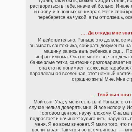
туалет, так и быть, можешь ходить один, н
раствориться в тебе, иначе ей больно. Иначе
и наяву, и в ночных кошмарах. Неси свой кре
переберется на чужой, а ты отползешь, о
…. Да откуда мне знат
И действительно. Раньше это делала ее ма
вызывать сантехника, собирать документы на 
машину, записывать ребенка в сад… По
инфантилизма. Она не может все это делать,
банке злые тетки, сантехник разговаривает н
она его не понимает так же, как тарабар
параллельная вселенная, этот нежный цветоче
страшно жить! Мне. Мне стр
….Твой сын опят
Мой сын! Ура, у меня есть сын! Раньше его 
случае нельзя доверять мне. Я все испорчу. 
торговом центре, научу плохому. Она мать
подрастает и начинает хулиганить, нарушать 
меня. Я во всем виноват. Я мало того, что
воспитывал. Так что я во всем виноват — мн