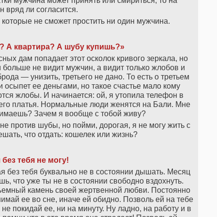
атки мужчина может принять или смириться, то на
 вряд ли согласится.
 которые не сможет простить ни один мужчина.
а? А квартира? А шубу купишь?»
асных дам попадает этот осколок кривого зеркала, но
м больше не видит мужчин, а видит только жлобов и
ода — унизить, третьего не дано. То есть о третьем
и осыпет ее деньгами, но такое счастье мало кому
аются жлобы. И начинается: ой, я утопила телефон в
ящего платья. Нормальные люди женятся на Бали. Мне
нимаешь? Зачем я вообще с тобой живу?
не против шубы, но пойми, дорогая, я не могу жить с
ешать, что отдать: кошелек или жизнь?
без тебя не могу!
ая без тебя буквально не в состоянии дышать. Месяц
ь, что уже ты не в состоянии свободно вздохнуть.
емный камень своей жертвенной любви. Постоянно
нимай ее во сне, иначе ей обидно. Позволь ей на тебе
не покидай ее, ни на минуту. Ну ладно, на работу и в