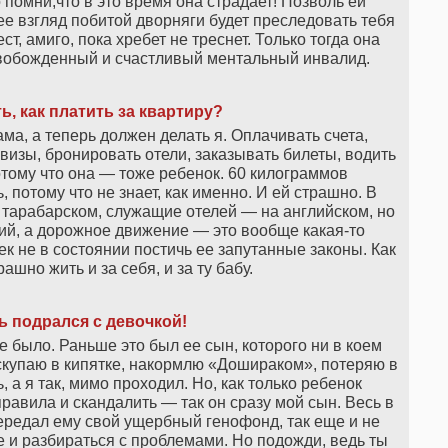
о помни,что в это время она страдает! Позволь ей
 ее взгляд побитой дворняги будет преследовать тебя
ст, амиго, пока хребет не треснет. Только тогда она
свобожденный и счастливый ментальный инвалид.
ь, как платить за квартиру?
ма, а теперь должен делать я. Оплачивать счета,
визы, бронировать отели, заказывать билеты, водить
тому что она — тоже ребенок. 60 килограммов
 потому что не знает, как именно. И ей страшно. В
а тарабарском, служащие отелей — на английском, но
ский, а дорожное движение — это вообще какая-то
к не в состоянии постичь ее запутанные законы. Как
ашно жить и за себя, и за ту бабу.
ь подрался с девочкой!
не было. Раньше это был ее сын, которого ни в коем
Искупаю в кипятке, накормлю «Дошираком», потеряю в
, а я так, мимо проходил. Но, как только ребенок
правила и скандалить — так он сразу мой сын. Весь в
 передал ему свой ущербный генофонд, так еще и не
е и разбираться с проблемами. Но подожди, ведь ты