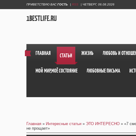
ПРИВЕТСТВУЮ ВАС
ГОСТЬ
|
RSS
|
ЧЕТВЕРГ, 06.08.2026
1BESTLIFE.RU
ГЛАВНАЯ
ЖИЗНЬ
ЛЮБОВЬ И ОТНОШЕ
СТАТЬИ
МОЙ МИР,МОЁ СОСТОЯНИЕ
ЛЮБОВНЫЕ ПИСЬМА
ИСТ
Главная
»
Интересные статьи
»
ЭТО ИНТЕРЕСНО
» «7 см
не прощает»