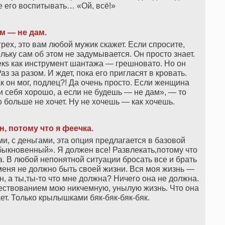
е его воспитывать… «Ой, всё!»
м — не дам
.
х, это вам любой мужик скажет. Если спросите,
ольку сам об этом не задумывается. Он просто знает.
екs как инструмент шантажа — грешновато. Но он
з за разом. И ждет, пока его пригласят в кровать.
ак он мог, подлец?! Да очень просто. Если женщина
ти себя хорошо, а если не будешь — не дам», — то
 больше не хочет. Ну не хочешь — как хочешь.
, потому что я феечка.
ми, с деньгами, эта опция предлагается в базовой
ыкновенный». Я должен все! Развлекать,потому что
ка. В любой непонятной ситуации бросать все и брать
У меня не должно быть своей жизни. Вся моя жизнь —
, а ты,ты-то что мне должна? Ничего она не должна.
ествованием мою никчемную, унылую жизнь. Что она
ает. Только крылышками бяк-бяк-бяк-бяк.