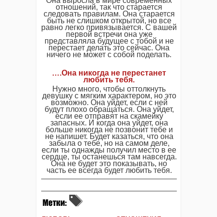
Она выросла в мире современных
отношений, так что старается
следовать правилам. Она старается
быть не слишком открытой, но все
равно легко привязывается. С вашей
первой встречи она уже
представляла будущее с тобой и не
перестает делать это сейчас. Она
ничего не может с собой поделать.
….Она никогда не перестанет
любить тебя.
Нужно много, чтобы оттолкнуть
девушку с мягким характером, но это
возможно. Она уйдет, если с ней
будут плохо обращаться. Она уйдет,
если ее отправят на скамейку
запасных. И когда она уйдет, она
больше никогда не позвонит тебе и
не напишет. Будет казаться, что она
забыла о тебе, но на самом деле,
если ты однажды получил место в ее
сердце, ты останешься там навсегда.
Она не будет это показывать, но
часть ее всегда будет любить тебя.