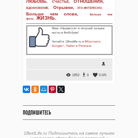
ЛЮБОВЬ,
ОТНОШЕНИЯ,
СЧАСТЬЕ,
Отрывки
,
ВДОХНОВЕНИЕ
,
ЭТО ИНТЕРЕСНО
,
Больше чем слова,
Больше чем
ЖИЗНЬ
.
фото
,
Жми «Нравится» и получай лучшие
посты в Фейсбуке!
Читайте 1Bestlife.ru в
ВКонтакте
,
Google+
,
Twitter
и
Pinterest
.
1852
0
0.0
/
0
ПОДПИШИТЕСЬ
1BestLife.ru Подпишитесь на самое лучшее