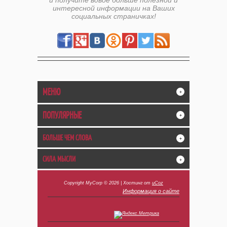
и получите вдвое больше полезной и
интересной информации на Ваших
социальных страничках!
МЕНЮ
+
ПОПУЛЯРНЫЕ
+
БОЛЬШЕ ЧЕМ СЛОВА
+
СИЛА МЫСЛИ
+
Copyright MyCorp © 2026
|
Хостинг от
uCoz
Информация о сайте